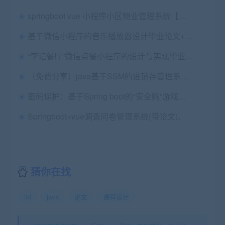
springboot vue 小程序小区物业管理系统【物业手机版（小程序）+物业系统后端+物业系统前端+业主手机端（小程序）】（功能较丰富）
基于微信小程序的音乐播放器设计毕业论文+前后台源码（JavaSSM）
“李记餐厅”微信点餐小程序的设计与实现毕业论文+开题报告+开题答辩PPT+中期报告+小程序前后台（Java+mysql）源码+运行图解
（免费分享）java基于SSM的进销存管理系统设计与实现 毕业论文+任务书+开题报告+项目源码及数据库文件（运行不了，做参考
密码保护：基于Spring boot的“安全购”游戏账号交易平台的设计与实现+第五稿+中期检查表+ppt+开题+任务书+功能实现+查重报告+安装视频+讲解视频（已降重）
Springboot+vue调查问卷管理系统(带论文)、
猜你在找
3d
java
论文
课程设计