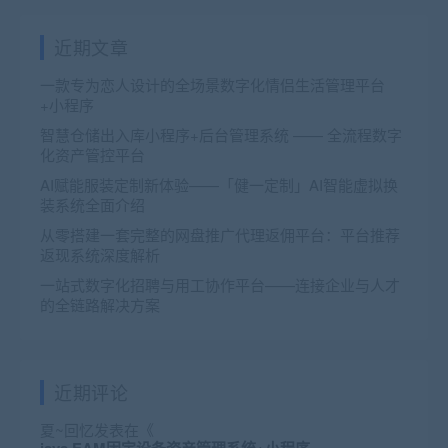
近期文章
一款专为恋人设计的全场景数字化情侣生活管理平台
+小程序
智慧仓储出入库小程序+后台管理系统 —— 全流程数字
化资产管控平台
AI赋能服装定制新体验——「健一定制」AI智能虚拟换
装系统全面介绍
从零搭建一套完整的网盘推广代理返佣平台：平台推荐
返现系统深度解析
一站式数字化招聘与用工协作平台——连接企业与人才
的全链路解决方案
近期评论
夏~回忆
发表在《
java EAM固定设备资产管理系统+小程序