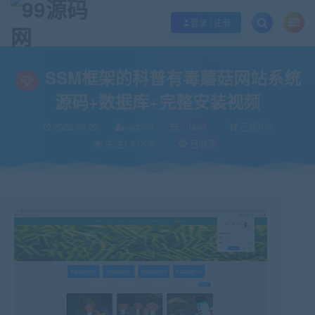
欢迎您光临99源码网，本站秉承服务宗旨 履行“站长”责任，销售只是起点 服务
登录 / 注册
当前位置：
99源码网
Java
SSM框架的科普有毒蘑菇网站系统源码+数据库
>
>
SSM框架的科普有毒蘑菇网站系统
源码+数据库+完整安装视频
2022-06-27
admin
Java
已售0次
关注1.61K次
已收录