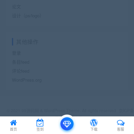
论文
设计（ps/logo）
其他操作
登录
条目feed
评论feed
WordPress.org
© 2021 99源码网 & WordPress Theme. All rights reserved
京ICP备
18888888号
京公网安备 188888888
XML地图
|
站长导航
首页
签到
下载
客服