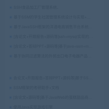
SSH食品加工厂管理系统、
基于SSM的学生社团管理系统设计与实现+第三稿+文献+工作周志+答辩问题及解答+ppt+开题+文献翻译+安装视频+代码讲解视频
基于JavaSSH框架的洋酒电商销售平台系统源码+论文+答辩ppt+外文翻译及原文
[含论文+开题报告+源码等]ssh+mysql实现的Javaweb在线订电影票系统影院
[含论文+答辩PPT+源码等]基于java+ssm+mysql二手家具交易平台设计与实现
基于协同过滤算法的外贸出口电子电器产品的推荐系统的设计与实现+第六稿+中期检查表+ppt+周进展+开题+任务书+申请表+查重报告+安装视频+讲解视频27讲（已降重）（2.75G）
含论文+开题报告+答辩PPT+源码等]基于SSM+JSP+MYSQL+H-UI 实现的火锅店点餐系统（论文不是火锅内容需要修改
SSM框架的考研助手+文档
[含论文+源码等]基于JavaWeb的蛋糕甜品商城+中期检查表+周进展+开题+任务书+申请表+指导工作记录+查重报告+安装视频+讲解视频（还有卡地亚珠宝内容）
使用Java实现游戏引擎