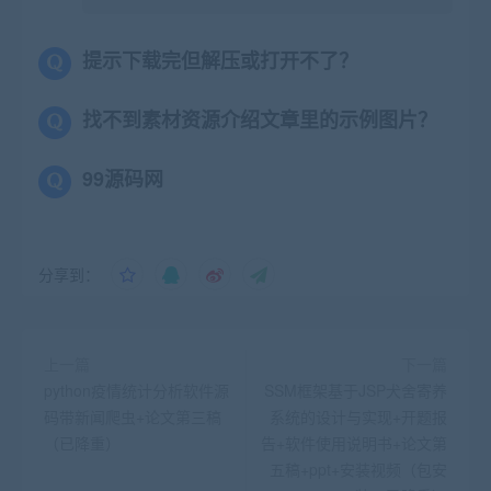
提示下载完但解压或打开不了？
找不到素材资源介绍文章里的示例图片？
99源码网
分享到：
上一篇
下一篇
python疫情统计分析软件源
SSM框架基于JSP犬舍寄养
码带新闻爬虫+论文第三稿
系统的设计与实现+开题报
（已降重）
告+软件使用说明书+论文第
五稿+ppt+安装视频（包安