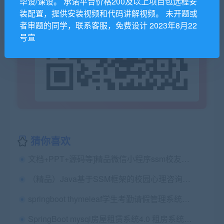
毕设/课设。 承诺平台价格200及以上项目包远程安
装配置，提供安装视频和代码讲解视频。 未开题或
者审题的同学，联系客服，免费设计 2023年8月22
号宣
猜你喜欢
文档+PPT+源码等]精品微信小程序ssm校友录网站+后台管理系统前后分离VUE
（精品）Java基于SSM框架的校园心理咨询服务平台源码(含论文，包远程安装配置，代码讲解)
springboot thymeleaf学生考勤请假管理系统+实训报告
SpringBoot mysql房屋租赁系统4.0 租房系统源码（包远程安装