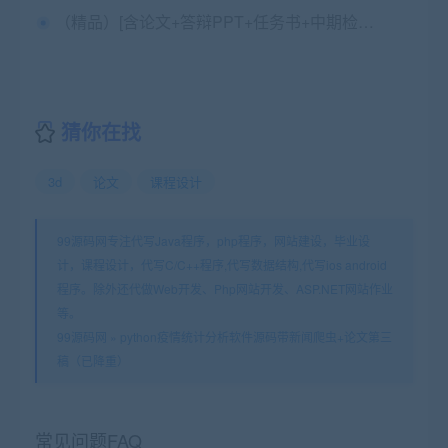
（精品）[含论文+答辩PPT+任务书+中期检查表+源码等]基于S2SH的医院在线挂号[包运行成功]
猜你在找
3d
论文
课程设计
99源码网专注代写Java程序，php程序，网站建设，毕业设
计，课程设计，代写C/C++程序,代写数据结构,代写ios android
程序。除外还代做Web开发、Php网站开发、ASP.NET网站作业
等。
99源码网
»
python疫情统计分析软件源码带新闻爬虫+论文第三
稿（已降重）
常见问题FAQ