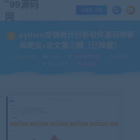
欢迎您光临99源码网，本站秉承服务宗旨 履行“站长”责任，销售只是起点 服务
登录 / 注册
当前位置：
99源码网
25届推荐选题
python疫情统计分析软件源码带新闻
>
>
python疫情统计分析软件源码带新
闻爬虫+论文第三稿（已降重）
2022-06-26
admin
25届推荐选题
已售2次
关注1.6K次
已收录