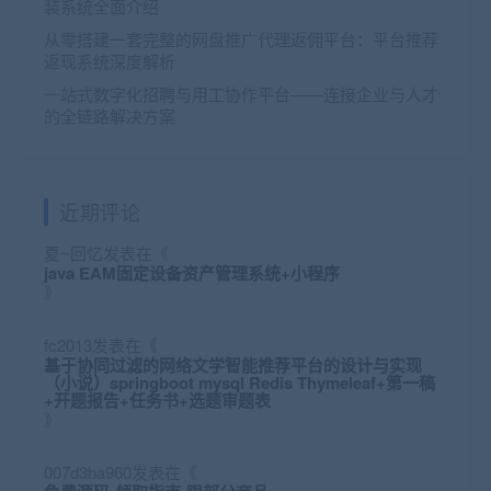
装系统全面介绍
从零搭建一套完整的网盘推广代理返佣平台：平台推荐
返现系统深度解析
一站式数字化招聘与用工协作平台——连接企业与人才
的全链路解决方案
近期评论
夏~回忆
发表在《
java EAM固定设备资产管理系统+小程序
》
fc2013
发表在《
基于协同过滤的网络文学智能推荐平台的设计与实现
（小说）springboot mysql Redis Thymeleaf+第一稿
+开题报告+任务书+选题审题表
》
007d3ba960
发表在《