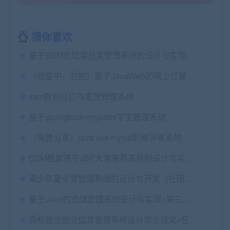
猜你喜欢
基于SSM的垃圾分类管理系统的设计与实现+第七稿+ppt+外文文献翻译+文献综述+开题+查重报告+安装视频+讲解视频（已降重）
（修复中，勿拍）基于JavaWeb的网上订餐网站设计与实现 毕业论文+任务书+外文翻译及原文+答辩PPT+项目源码及数据库文件
ssm教材征订与发放管理系统
基于springboot+mybatis学生管理系统
（免费分享）java vue mysql职称评审系统
SSM框架基于JSP犬舍寄养系统的设计与实现+开题报告+软件使用说明书+论文第五稿+ppt+安装视频（包安装，已降重）
青少年夏令营管理系统的设计与开发（社团管理）（springboot+vue）论文+开题报告+开题答辩ppt
基于Java的仓储管理系统设计与实现+第三稿+开题
高校就业创业信息管理系统设计毕业论文+任务书+开题报告+JavaSSM源码及Mysql数据库+查重报告