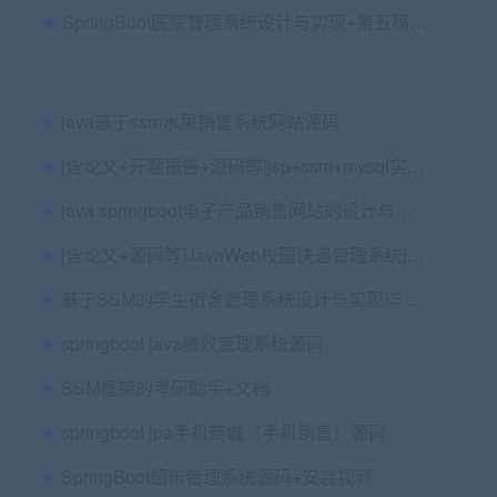
SpringBoot医院管理系统设计与实现+第五稿+中期检查表+ppt+周进展+开题+任务书+申请表+查重报告+安装视频+讲解视频（已降重）
java基于ssm水果销售系统网站源码
[含论文+开题报告+源码等]jsp+ssm+mysql实现的租车车辆管理系统汽车租赁
java springboot电子产品销售网站的设计与实现源码+论文第三稿+ppt+代码讲解视频+功能讲解视频+安装视频（包安装部署，已降重）
[含论文+源码等]JavaWeb校园快递管理系统[包运行成功]
基于SSM的学生宿舍管理系统设计与实现毕业论文+环境工具说明+运行指导视频+项目源码及数据库文件
springboot java绩效管理系统源码
SSM框架的考研助手+文档
springboot jpa手机商城（手机销售）源码
SpringBoot超市管理系统源码+安装视频