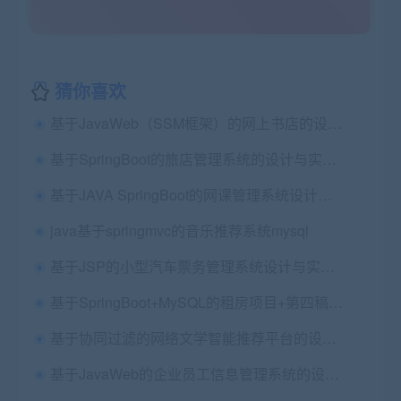
猜你喜欢
基于JavaWeb（SSM框架）的网上书店的设计与实现毕业论文+开题报告+项目源码及数据库文件+配置说明
基于SpringBoot的旅店管理系统的设计与实现源码+Vue前端（酒店、民宿、功能较多）+第四稿+ppt+开题+任务书+讲解视频+安装视频（包远程安装配置）
基于JAVA SpringBoot的网课管理系统设计与实现源码+ppt+论文第五稿+开题报告+任务书+开题报告+查重报告（包安装配置，已降重）
java基于springmvc的音乐推荐系统mysql
基于JSP的小型汽车票务管理系统设计与实现 毕业论文+项目源码及数据库文件、
基于SpringBoot+MySQL的租房项目+第四稿+翻译文献+开题ppt+开题报告+外文翻译+文献综述+中期检查+安装视频+讲解视频
基于协同过滤的网络文学智能推荐平台的设计与实现（小说）springboot mysql Redis Thymeleaf+第一稿+开题报告+任务书+选题审题表
基于JavaWeb的企业员工信息管理系统的设计与实现毕业论文+任务书+中期表+翻译及原文+答辩+源码+数据库+辅导视频