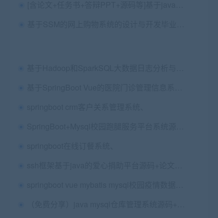
[含论文+任务书+答辩PPT+源码等]基于javaweb校园迎新（新生报道）
基于SSM的网上购物系统的设计与开发毕业论文+开题报告+项目源码及数据库+答辩PPT
基于Hadoop和SparkSQL大数据日志分析与可视化设计 毕业论文+任务书+中期检查表+外文翻译及原文+答辩PPT+源码+数据库+程序运行说明
基于SpringBoot Vue的医院门诊管理信息系统的设计与实现+第四稿+中期检查表+ppt+周进展+开题+任务书+申请表+查重报告+安装视频+讲解视频（已降重）
springboot crm客户关系管理系统、
SpringBoot+Mysql校园跑腿服务平台系统源码+运行教程+开发文档+开题+任务书+选题申请表+指导工作记录+答辩相关问题及解答+创新点+12周周进展+中期检查表
springboot在线订餐系统、
ssh框架基于java的爱心捐助平台源码+论文第三稿+查重报告+代码讲解视频（包安装，已降重）
springboot vue mybatis mysql校园疫情数据分析平台源码
（免费分享）java mysql仓库管理系统源码+论文+课程报告