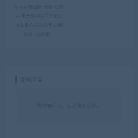
表+ppt+周进展+开题+任务
书+申请表+指导工作记录
+查重报告+安装视频+讲解
视频（已降重）
发表回复
要发表评论，您必须先
登录
。