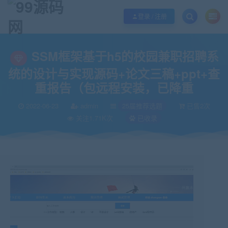
欢迎您光临99源码网，本站秉承服务宗旨 履行“站长”责任，销售只是起点 服务
登录 / 注册
当前位置：
99源码网
25届推荐选题
SSM框架基于h5的校园兼职招聘系统的
>
>
SSM框架基于h5的校园兼职招聘系
统的设计与实现源码+论文三稿+ppt+查
重报告（包远程安装，已降重
2022-06-23
admin
25届推荐选题
已售2次
关注1.71K次
已收录