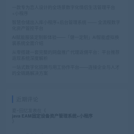
一款专为恋人设计的全场景数字化情侣生活管理平台
+小程序
智慧仓储出入库小程序+后台管理系统 —— 全流程数字
化资产管控平台
AI赋能服装定制新体验——「健一定制」AI智能虚拟换
装系统全面介绍
从零搭建一套完整的网盘推广代理返佣平台：平台推荐
返现系统深度解析
一站式数字化招聘与用工协作平台——连接企业与人才
的全链路解决方案
近期评论
夏~回忆
发表在《
java EAM固定设备资产管理系统+小程序
》