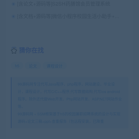
[含论文+源码等]S2SH药膳馆会员管理系统
[含文档+源码等]微信小程序校园生活小助手+后台管理系统前后分离VUE[包运行成功]
猜你在找
h5
论文
课程设计
99源码网专注代写Java程序，php程序，网站建设，毕业设
计，课程设计，代写C/C++程序,代写数据结构,代写ios android
程序。除外还代做Web开发、Php网站开发、ASP.NET网站作业
等。
99源码网
»
SSM框架基于h5的校园兼职招聘系统的设计与实现
源码+论文三稿+ppt+查重报告（包远程安装，已降重