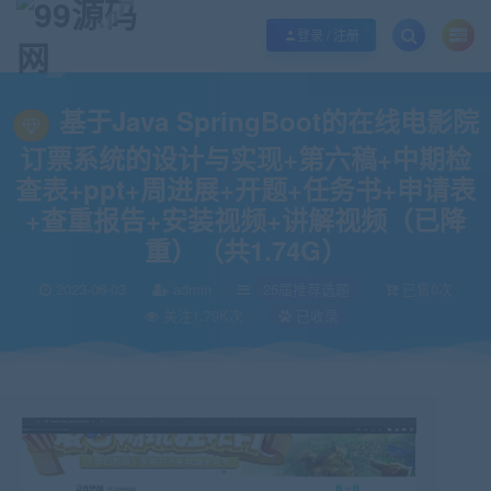
欢迎您光临99源码网，本站秉承服务宗旨 履行“站长”责任，销售只是起点 服务
登录 / 注册
当前位置：
99源码网
25届推荐选题
基于Java SpringBoot的在线
>
>
基于Java SpringBoot的在线电影院
订票系统的设计与实现+第六稿+中期检
查表+ppt+周进展+开题+任务书+申请表
+查重报告+安装视频+讲解视频（已降
重）（共1.74G）
2023-06-03
admin
25届推荐选题
已售0次
关注1.79K次
已收录