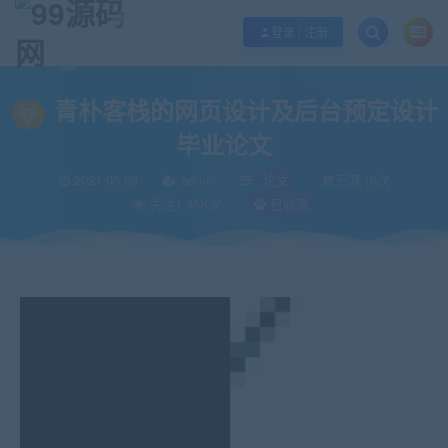
欢迎您光临99源码网，本站秉承服务宗旨 履行“站长”责任，销售只是起点 服务
登录 / 注册
当前位置：
99源码网
论文
青朴客栈的网页设计及后台预定设计毕业论文
>
>
青朴客栈的网页设计及后台预定设计
毕业论文
2021-06-08
admin
论文
已售16次
关注1.46K次
已收录