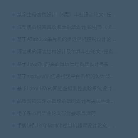
某学生宿舍楼设计（6层）毕业设计论文+任务书+开题报告+建筑结构门窗cad图纸
注塑机合模装置及液压系统设计 说明书（论文）+CAD图纸
基于AT89S52单片机的步进电机控制设计论文+说明+原理图源文件+仿真图+程序源文件
灌装机的灌装结构设计及仿真毕业论文+任务书+开题+文综+翻译及原文+答辩PPT+cad图纸+UG模型及运动仿真
基于JavaGui的桌面日历管理系统设计与实现毕业论文+任务书+中期表+翻译及原文+答辩PPT+源码
基于mqtt协议的信息推送平台系统的设计与实现毕业论文+项目源码+运行说明
基于LabVIEW的网络虚拟测控实验系统设计毕业论文+任务书+开题报告+外文翻译及原文+答辩PPT+vi模型+sql文件+使用说明+运行exe文件
高校贫困生评定管理系统的设计与实现毕业论文+任务书+开题报告+设计源码+数据库文件+演示视频
电子系本科毕业论文写作要求与规范
手势识别LeapMotion控制机器臂设计论文+设计源码