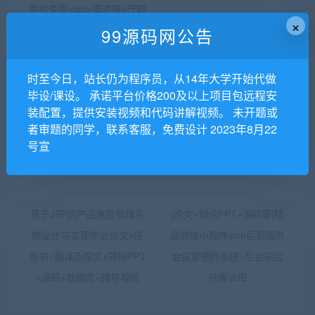
期检查表+ppt+周进展+开题
×
+任务书+申请表+查重报告
99源码网公告
+安装视频+讲解视频（已降
重）
时至今日，站长仍为程序员，从14年大学开始代做
毕设/课设。 承诺平台价格200及以上项目包远程安
装配置，提供安装视频和代码讲解视频。 未开题或
者审题的同学，联系客服，免费设计 2023年8月22
号宣
基于JSP的产品售后管理系
[论文+辩论PPT+源码等]精
统设计与实现毕业论文+任
品微信小程序ssm后勤服务
务书+翻译及原文+答辩PPT
会议室预约系统+后台前后
+源码+数据库+辅导视频
分离VUE