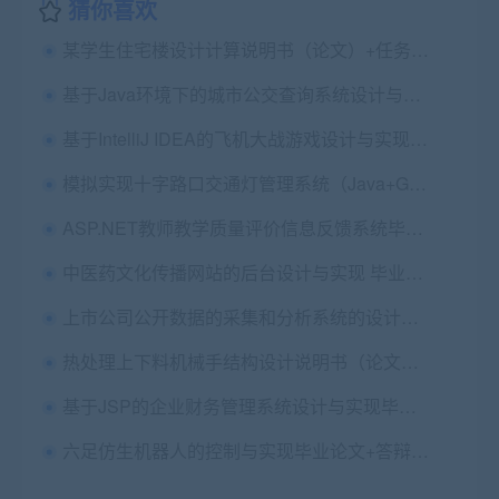
猜你喜欢
某学生住宅楼设计计算说明书（论文）+任务书+建筑结构cad图纸
基于Java环境下的城市公交查询系统设计与实现毕业论文+开题报告+答辩PPT+演示视频+设计源码+Mysql文件
基于IntelliJ IDEA的飞机大战游戏设计与实现毕业论文+任务书+翻译及原文+源码+辅导视频
模拟实现十字路口交通灯管理系统（Java+GUI）毕业论文+开题报告+设计源码
ASP.NET教师教学质量评价信息反馈系统毕业论文+开题报告+设计源码+答辩PPT
中医药文化传播网站的后台设计与实现 毕业论文+设计源码
上市公司公开数据的采集和分析系统的设计与实现 毕业论文
热处理上下料机械手结构设计说明书（论文）+任务书+评语+外文翻译及原文+cad图纸
基于JSP的企业财务管理系统设计与实现毕业论文+任务书+中期报告+中期表+答辩+翻译及原文+源码+数据库+辅导视频
六足仿生机器人的控制与实现毕业论文+答辩PPT+总结报告+项目源码