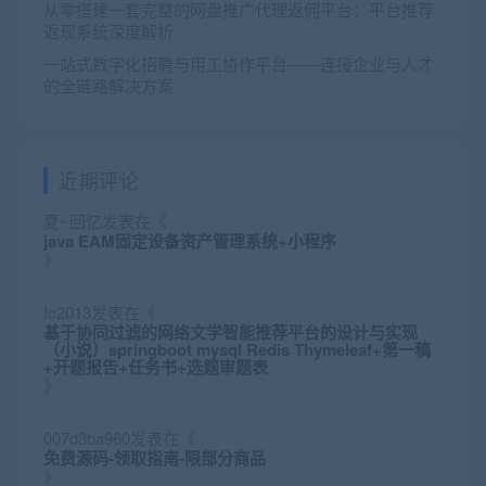
从零搭建一套完整的网盘推广代理返佣平台：平台推荐
返现系统深度解析
一站式数字化招聘与用工协作平台——连接企业与人才
的全链路解决方案
近期评论
夏~回忆
发表在《
java EAM固定设备资产管理系统+小程序
》
fc2013
发表在《
基于协同过滤的网络文学智能推荐平台的设计与实现
（小说）springboot mysql Redis Thymeleaf+第一稿
+开题报告+任务书+选题审题表
》
007d3ba960
发表在《
免费源码-领取指南-限部分商品
》