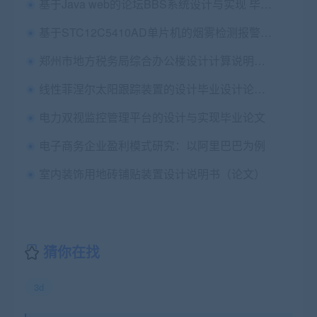
基于Java web的论坛BBS系统设计与实现 毕业论文+开题报告+项目源码
基于STC12C5410AD单片机的烟雾检测报警器设计毕业论文+附录程序
郑州市地方税务局综合办公楼设计计算说明书（论文）+任务书+开题报告+建筑结构cad图纸
线性菲涅尔太阳跟踪装置的设计毕业设计论文+开题报告
电力双视监控管理平台的设计与实现毕业论文
电子商务企业盈利模式研究：以阿里巴巴为例
室内装饰用地砖铺贴装置设计说明书（论文）
猜你在找
3d