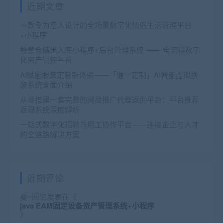
近期文章
一款专为恋人设计的全场景数字化情侣生活管理平台
+小程序
智慧仓储出入库小程序+后台管理系统 —— 全流程数字
化资产管控平台
AI赋能服装定制新体验——「健一定制」AI智能虚拟换
装系统全面介绍
从零搭建一套完整的网盘推广代理返佣平台：平台推荐
返现系统深度解析
一站式数字化招聘与用工协作平台——连接企业与人才
的全链路解决方案
近期评论
夏~回忆
发表在《
java EAM固定设备资产管理系统+小程序
》