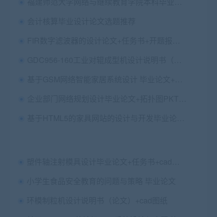
福建师范大学网络与继续教育学院本科毕业论文（设计）要求
会计核算毕业设计论文选题推荐
FIR数字滤波器的设计论文+任务书+开题报告+设计源码
GDC956-160工业对辊成型机设计说明书（论文）+任务书+外文翻译及原文+cad图纸
基于GSM网络智能家居系统设计 毕业论文+电路原理图+程序
企业部门网络规划设计毕业论文+拓扑图PKT源文件
基于HTML5的家具网站的设计与开发毕业论文+开题报告+网站源码+查重报告
塑件轴注射模具设计毕业论文+任务书+cad图纸
小学生食品安全教育的问题与策略 毕业论文
环模制粒机设计说明书（论文）+cad图纸