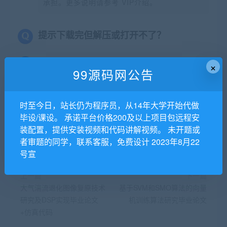
承担。更多说明请参考 VIP介绍。
提示下载完但解压或打开不了？
找不到素材资源介绍文章里的示例图片？
×
99源码网公告
99源码网
时至今日，站长仍为程序员，从14年大学开始代做
毕设/课设。 承诺平台价格200及以上项目包远程安
装配置，提供安装视频和代码讲解视频。 未开题或
分享到：
者审题的同学，联系客服，免费设计 2023年8月22
号宣
上一篇
下一篇
大气湍流退化图像复原技术
基于SVM和SMO算法的向量
研究及DSP实现毕业论文
机训练算法研究毕业论文
+仿真代码