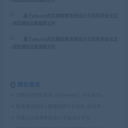
猜你喜欢
试卷自动生成系统（jsp+mysql）毕业论文+任务书+开题报告+源码+答辩PPT+运行说明
数电课设的网上管理系统毕业论文+任务书+开题报告+答辩PPT+设计源码+外文翻译及原文
无避让立体停车库设计 毕业设计论文