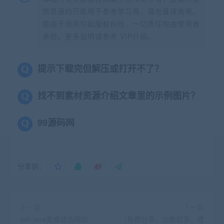
供资源均只能用于参考学习用，请勿直接商用。
若由于商用引起版权纠纷，一切责任均由使用者
承担。更多说明请参考 VIP介绍。
提示下载完但解压或打开不了？
找不到素材资源介绍文章里的示例图片？
99源码网
分享到：
上一篇
下一篇
ssh java美食动态网站
（免费分享，出售较多，建