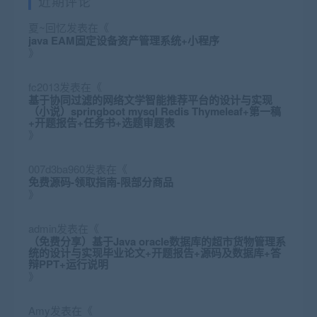
近期评论
夏~回忆
发表在《
java EAM固定设备资产管理系统+小程序
》
fc2013
发表在《
基于协同过滤的网络文学智能推荐平台的设计与实现
（小说）springboot mysql Redis Thymeleaf+第一稿
+开题报告+任务书+选题审题表
》
007d3ba960
发表在《
免费源码-领取指南-限部分商品
》
admin
发表在《
（免费分享）基于Java oracle数据库的超市货物管理系
统的设计与实现毕业论文+开题报告+源码及数据库+答
辩PPT+运行说明
》
Amy
发表在《