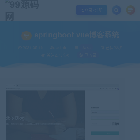
欢迎您光临99源码网，本站秉承服务宗旨 履行“站长”责任，销售只是起点 服务
登录 / 注册
当前位置：
99源码网
Java
springboot vue博客系统
>
>
springboot vue博客系统
2021-05-16
admin
Java
已售22次
关注2.75K次
已收录