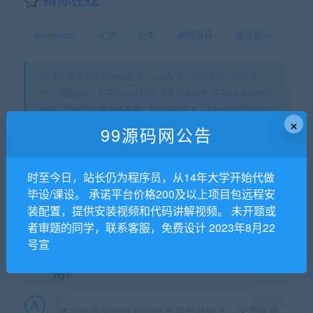
springboot
论文
论文
课程设计
课程设计
99源码网专注代写Java程序，php程序，网站建设，毕业设
计，课程设计，代写C/C++程序,代写数据结构,代写ios android
程序。除外还代做Web开发、Php网站开发、ASP.NET网站作业
×
等。
99源码网公告
99源码网
»
springboot vue博客系统
时至今日，站长仍为程序员，从14年大学开始代做
毕设/课设。 承诺平台价格200及以上项目包远程安
常见问题FAQ
装配置，提供安装视频和代码讲解视频。 未开题或
者审题的同学，联系客服，免费设计 2023年8月22
号宣
免费下载或者VIP会员专享资源能否直接商
用？
本站所有资源版权均属于原作者所有，这里所提