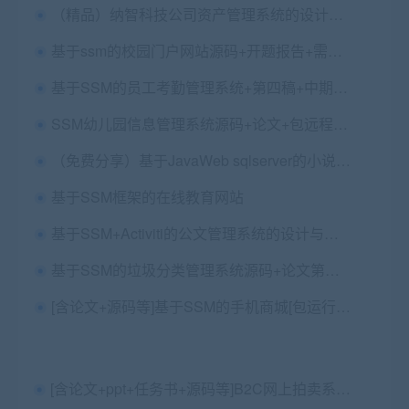
（精品）纳智科技公司资产管理系统的设计与实现(含论文、开题报告、答辩PPT、辅导视频)（已降重）
基于ssm的校园门户网站源码+开题报告+需求分析+mysql数据库+前端html文件
基于SSM的员工考勤管理系统+第四稿+中期检查表+ppt+开题+任务书+功能设计+查重报告+安装视频+讲解视频（已降重）
SSM幼儿园信息管理系统源码+论文+包远程安装配置
（免费分享）基于JavaWeb sqlserver的小说阅读网站设计与实现 毕业论文+答辩PPT+项目源码及数据库文件
基于SSM框架的在线教育网站
基于SSM+Activiti的公文管理系统的设计与实现
基于SSM的垃圾分类管理系统源码+论文第一稿+查重报告+安装视频+包安装配置
[含论文+源码等]基于SSM的手机商城[包运行成功]
[含论文+ppt+任务书+源码等]B2C网上拍卖系统|商城电商购物