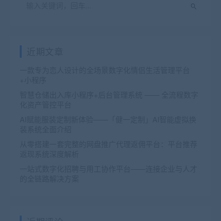
近期文章
一款专为恋人设计的全场景数字化情侣生活管理平台
+小程序
智慧仓储出入库小程序+后台管理系统 —— 全流程数字
化资产管控平台
AI赋能服装定制新体验——「健一定制」AI智能虚拟换
装系统全面介绍
从零搭建一套完整的网盘推广代理返佣平台：平台推荐
返现系统深度解析
一站式数字化招聘与用工协作平台——连接企业与人才
的全链路解决方案