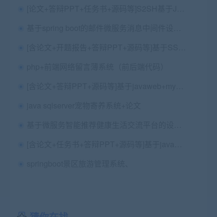
[论文+答辩PPT+任务书+源码等]S2SH基于JSP的网上购书系统商城电商
基于spring boot的邮件微服务消息中间件设计与实现 毕业论文+系统功能图v1.0.vsdx+项目源码
[含论文+开题报告+答辩PPT+源码等]基于SSM框架的企业办公自动化系统设计与实现
php+前端网络留言薄系统（前后端代码）
[含论文+答辩PPT+源码等]基于javaweb+mysql的促销秒杀竞拍商城电商购物
java sqlserver宠物寄养系统+论文
基于微服务智能推荐健康生活交流平台的设计与实现（SpringCloud SpringBoot）+五稿+任务书+开题报告+创新点+答辩相关问题及解答+目前存在的问题+说明文档+安装视频+讲解视频
[含论文+任务书+答辩PPT+源码等]基于javaweb校园迎新（新生报道）
springboot景区旅游管理系统、
猜你在找