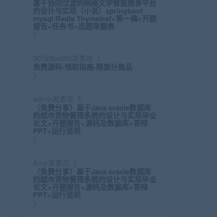
基于协同过滤的网络文学智能推荐平台
的设计与实现（小说）springboot
mysql Redis Thymeleaf+第一稿+开题
报告+任务书+选题审题表
》
007d3ba960
发表在《
免费源码-领取指南-限部分商品
》
admin
发表在《
（免费分享）基于Java oracle数据库
的超市货物管理系统的设计与实现毕业
论文+开题报告+源码及数据库+答辩
PPT+运行说明
》
Amy
发表在《
（免费分享）基于Java oracle数据库
的超市货物管理系统的设计与实现毕业
论文+开题报告+源码及数据库+答辩
PPT+运行说明
》