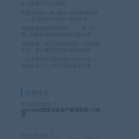
生活管理平台+小程序
智慧仓储出入库小程序+后台管理系统
—— 全流程数字化资产管控平台
AI赋能服装定制新体验——「健一定
制」AI智能虚拟换装系统全面介绍
从零搭建一套完整的网盘推广代理返佣
平台：平台推荐返现系统深度解析
一站式数字化招聘与用工协作平台——
连接企业与人才的全链路解决方案
近期评论
夏~回忆
发表在《
java EAM固定设备资产管理系统+小程
序
》
fc2013
发表在《