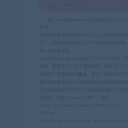
QQ：3484724101
基于Java的Windows扫雷游戏的设计与实
摘 要
扫雷这款游戏有着很长的历史，从扫雷被开发
手了，简单的玩法在加上一个好看的游戏界面
发一款扫雷游戏。
本次毕业设计是以JAVA语言作为开发环境，使用
功能。
论文
首先介绍了课题背景，其次进行了
安放和产生雷的随机
算法
；最后介绍游戏中可
其中鼠标事件包括点击到或没有点击到雷触发
子就需要使用“递归”的方法来使该功能可以简
关键词：扫雷；Eclipse；事件；递归
Design and Implementation of Mine Game
Abstract
Mine the game has a long history, from the 