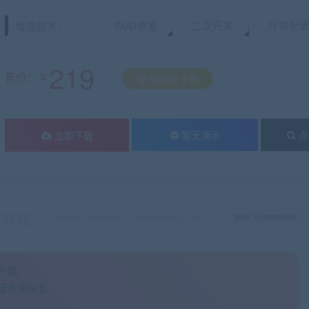
BUG修复
二次开发
环境配
增值服务：
219
售价：￥
钻石价 9 折
暂无演示
点
立即下载
装教程
有疑问？请点击复制链接咨询！
方便。
钮咨询站长