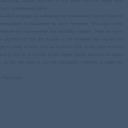
miringly, simple style with a nice game interface, every detail
velop a minesweeper game.
he JAVA language as a development environment, using Eclipse to
esweeper to implement its basic functions. The paper firstly
nalyzes the requirements and feasibility analysis. Then the game
m algorithm of how the thunder in the minefield was placed and
ger a variety of time, such as a mouse click on the clear time and
ing click to or no click to ray trigger events and click to restart
es no ray will need to use the “recursive” methods to make the
s; Recursion