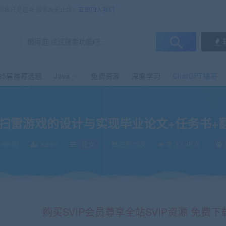
，销售只是起点 服务永无止境！
立即加入我们
25届推荐选题
Java
免费资源
深度学习
ChatGPT辅写
毕业论文+任务书+翻译及原文+源码+辅导视频
ows扫雷游戏的设计与实现毕业论文+任务书
-06-09
admin
论文
已售73次
关注1.4K次
购买SVIP会员尊享全站SVIP资源 免费下载 