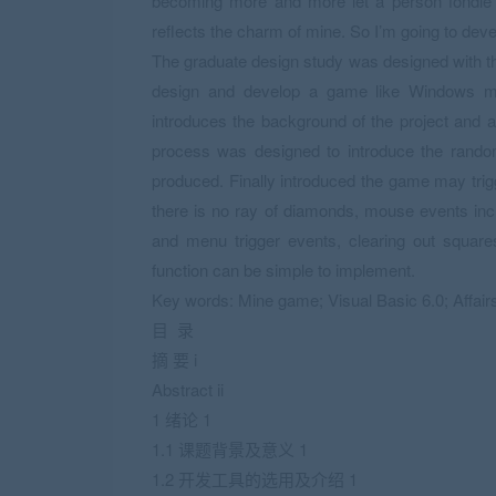
becoming more and more let a person fondle ad
reflects the charm of mine. So I’m going to de
The graduate design study was designed with t
design and develop a game like Windows min
introduces the background of the project and a
process was designed to introduce the rando
produced. Finally introduced the game may trig
there is no ray of diamonds, mouse events includ
and menu trigger events, clearing out squar
function can be simple to implement.
Key words: Mine game; Visual Basic 6.0; Affair
目 录
摘 要 i
Abstract ii
1 绪论 1
1.1 课题背景及意义 1
1.2 开发工具的选用及介绍 1