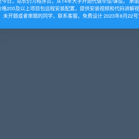
至今日，站长仍为程序员，从14年大学开始代做毕设/课设。 承
价格200及以上项目包远程安装配置，提供安装视频和代码讲解
。 未开题或者审题的同学，联系客服，免费设计 2023年8月22号