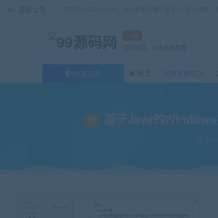
最新公告
欢迎您光临99源码网，本站秉承服务宗旨 履行“站长”责任
10年
咨询项目，点击右侧客服
首页
定稿完整成品
99源码网
当前位置：
99源码网
论文
基于Java的Windows扫雷游戏的设计与实现
>
>
基于Java的Wind
2021