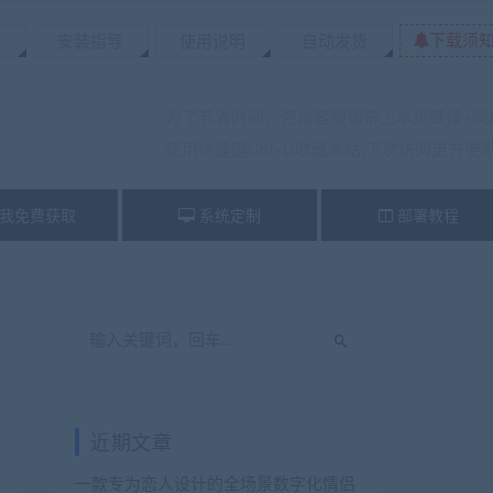
下载须
置
安装指导
使用说明
自动发货
为了节省时间，咨询客服请带上本页链接+问
使用快捷键Ctrl+D收藏本站,下次访问更方便
我免费获取
系统定制
部署教程
近期文章
一款专为恋人设计的全场景数字化情侣