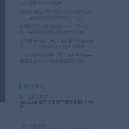
生活管理平台+小程序
智慧仓储出入库小程序+后台管理系统
—— 全流程数字化资产管控平台
AI赋能服装定制新体验——「健一定
制」AI智能虚拟换装系统全面介绍
从零搭建一套完整的网盘推广代理返佣
平台：平台推荐返现系统深度解析
一站式数字化招聘与用工协作平台——
连接企业与人才的全链路解决方案
近期评论
夏~回忆
发表在《
java EAM固定设备资产管理系统+小程
序
》
fc2013
发表在《