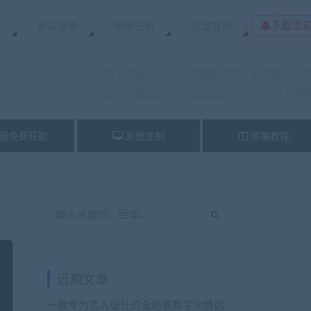
下载须
置
安装指导
使用说明
自动发货
为了节省时间，咨询客服请带上本页链接+问
使用快捷键Ctrl+D收藏本站,下次访问更方便
我免费获取
系统定制
部署教程
近期文章
一款专为恋人设计的全场景数字化情侣