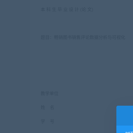
本 科 生 毕 业 设 计 (论 文)
题目：畅销图书销售评论数据分析与可视化
教学单位
姓 名
学 号