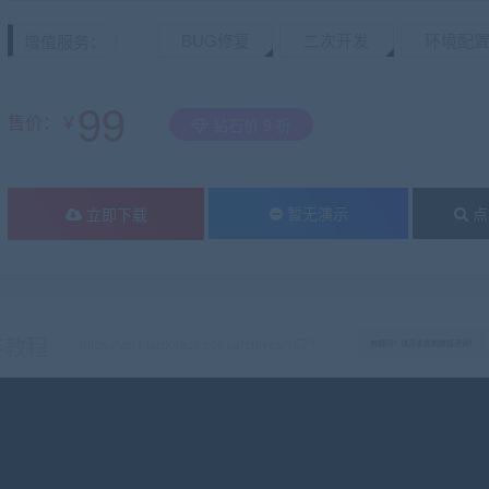
BUG修复
二次开发
环境配
增值服务：
99
售价：￥
钻石价 9 折
暂无演示
点
立即下载
装教程
有疑问？请点击复制链接咨询！