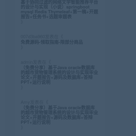
基于协同过滤的网络文学智能推荐平台
的设计与实现（小说）springboot
mysql Redis Thymeleaf+第一稿+开题
报告+任务书+选题审题表
》
007d3ba960
发表在《
免费源码-领取指南-限部分商品
》
admin
发表在《
（免费分享）基于Java oracle数据库
的超市货物管理系统的设计与实现毕业
论文+开题报告+源码及数据库+答辩
PPT+运行说明
》
Amy
发表在《
（免费分享）基于Java oracle数据库
的超市货物管理系统的设计与实现毕业
论文+开题报告+源码及数据库+答辩
PPT+运行说明
》