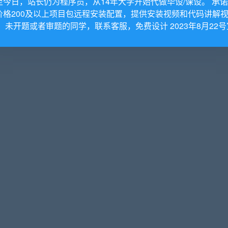
至今日，站长仍为程序员，从14年大学开始代做毕设/课设。 承
价格200及以上项目包远程安装配置，提供安装视频和代码讲解
。 未开题或者审题的同学，联系客服，免费设计 2023年8月22号