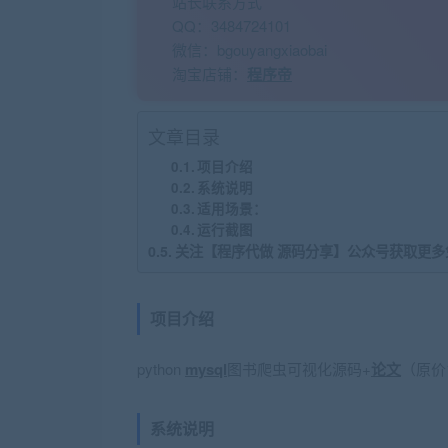
站长联系方式
QQ：3484724101
微信：bgouyangxiaobai
淘宝店铺：
程序帝
文章目录
项目介绍
系统说明
适用场景：
运行截图
关注【程序代做 源码分享】公众号获取更多
项目介绍
python
mysql
图书爬虫可视化源码+
论文
（原价1
系统说明