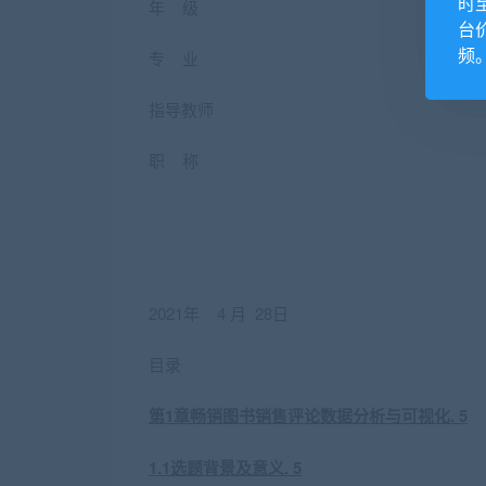
时
年 级
台
频
专 业
指导教师
职 称
2021
年 4 月 28日
目录
第1章畅销图书销售评论数据分析与可视化. 5
1.1选题背景及意义. 5