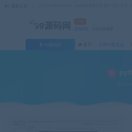
最新公告
欢迎您光临99源码网，本站秉承服务宗旨 履行“站长”责任
10年
咨询项目，点击右侧客服
首页
定稿完整成品
99源码网
当前位置：
99源码网
Python
python mysql图书爬虫可视化源码+论文（原价
>
>
py
2021-