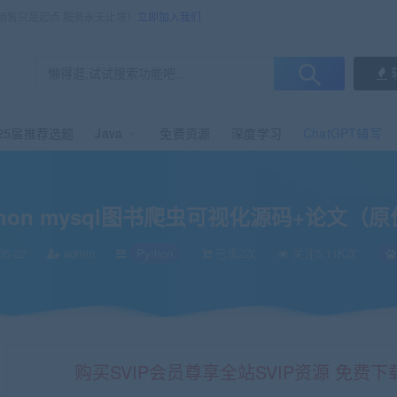
，销售只是起点 服务永无止境！
立即加入我们
25届推荐选题
Java
免费资源
深度学习
ChatGPT辅写
1.3k）
thon mysql图书爬虫可视化源码+论文（原价
05-22
admin
Python
已售2次
关注5.11K次
购买SVIP会员尊享全站SVIP资源 免费下载 