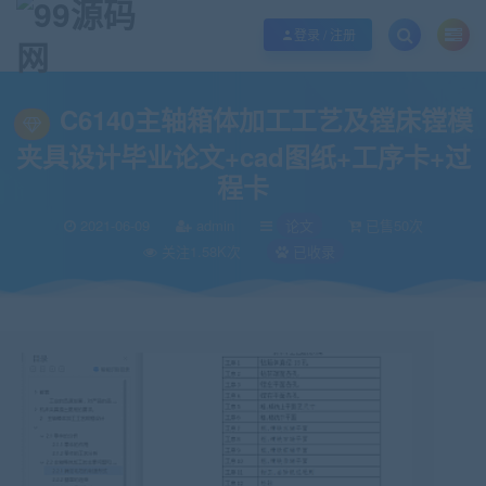
欢迎您光临99源码网，本站秉承服务宗旨 履行“站长”责任，销售只是起点 服务
登录 / 注册
当前位置：
99源码网
论文
C6140主轴箱体加工工艺及镗床镗模夹具设计毕业
>
>
C6140主轴箱体加工工艺及镗床镗模
夹具设计毕业论文+cad图纸+工序卡+过
程卡
2021-06-09
admin
论文
已售50次
关注1.58K次
已收录