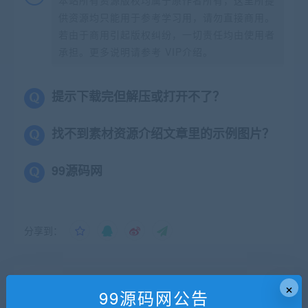
本站所有资源版权均属于原作者所有，这里所提
供资源均只能用于参考学习用，请勿直接商用。
若由于商用引起版权纠纷，一切责任均由使用者
承担。更多说明请参考 VIP介绍。
提示下载完但解压或打开不了？
找不到素材资源介绍文章里的示例图片？
99源码网
分享到：
×
上一篇
下一篇
99源码网公告
基于WebCam的人脸检测技
六旋翼无人机（飞行器）设