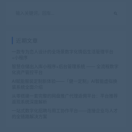
近期文章
一款专为恋人设计的全场景数字化情侣生活管理平台
+小程序
智慧仓储出入库小程序+后台管理系统 —— 全流程数字
化资产管控平台
AI赋能服装定制新体验——「健一定制」AI智能虚拟换
装系统全面介绍
从零搭建一套完整的网盘推广代理返佣平台：平台推荐
返现系统深度解析
一站式数字化招聘与用工协作平台——连接企业与人才
的全链路解决方案