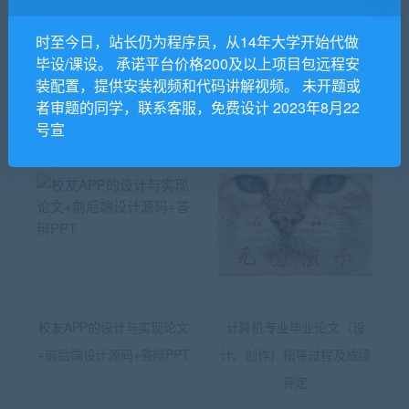
术毕业论文+开题+文综+文
计毕业论文+任务书+开题
献翻译+答辩PPT+答辩成绩
+文综+翻译及原文+cad图纸
时至今日，站长仍为程序员，从14年大学开始代做
表+VC设计源码
毕设/课设。 承诺平台价格200及以上项目包远程安
装配置，提供安装视频和代码讲解视频。 未开题或
者审题的同学，联系客服，免费设计 2023年8月22
号宣
相关推荐
校友APP的设计与实现论文
计算机专业毕业论文（设
+前后端设计源码+答辩PPT
计、创作）指导过程及成绩
评定