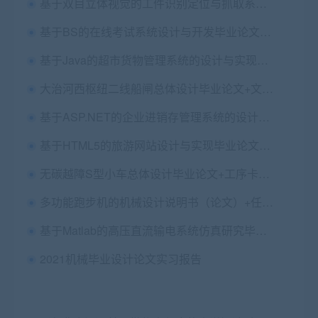
基于双目立体视觉的工件识别定位与抓取系统研究硕士论文
基于BS的在线考试系统设计与开发毕业论文+任务书+开题报告+外文翻译及原文+答辩PPT+项目源码及数据库
基于Java的超市货物管理系统的设计与实现毕业论文+开题报告+源码及数据库+答辩PPT+运行说明
大治河西枢纽二线船闸总体设计毕业论文+文献综述+施工方案+水利曲线计算表+图纸
基于ASP.NET的企业进销存管理系统的设计和实现（APP+网页）毕业论文+项目源码
基于HTML5的旅游网站设计与实现毕业论文+网站说明+答辩PPT+项目源码及数据库（后台Java+Mysql）
无碳越障S型小车总体设计毕业论文+工序卡+过程卡+cad图纸+proe三维图纸+运动仿真视频
多功能跑步机的机械设计说明书（论文）+任务书+开题报告+文献综述+翻译及原文+CAD图纸
基于Matlab的高压直流输电系统仿真研究毕业论文+任务书+翻译及原文+设计源码+运行视频
2021机械毕业设计论文实习报告