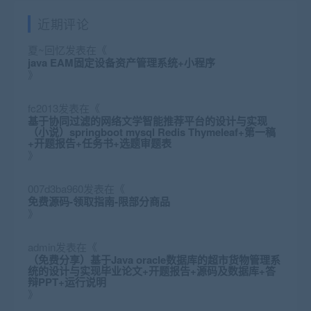
近期评论
夏~回忆
发表在《
java EAM固定设备资产管理系统+小程序
》
fc2013
发表在《
基于协同过滤的网络文学智能推荐平台的设计与实现
（小说）springboot mysql Redis Thymeleaf+第一稿
+开题报告+任务书+选题审题表
》
007d3ba960
发表在《
免费源码-领取指南-限部分商品
》
admin
发表在《
（免费分享）基于Java oracle数据库的超市货物管理系
统的设计与实现毕业论文+开题报告+源码及数据库+答
辩PPT+运行说明
》