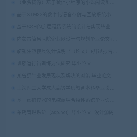
（免费资源）基于微信小程序的小说阅读系统设计与实现毕业论文+前后台源码+答辩PPT+运行说明
基于STM32的数字化语音存储与回放系统小论文及源码
基于SSH的房屋租赁系统的设计与实现毕业论文+任务书+中期表+外文翻译及原文+项目源码+数据库+答辩PPT
内蒙古简易医院企业网设计与规划毕业论文+开题报告+拓扑图
旋钮注塑模具设计说明书（论文）+开题报告+答辩问题+外文翻译及原文+cad图纸+三维图
帆船运行员训练方法研究 毕业论文
某省奶牛业发展现状及解决的对策 毕业论文
上海理工大学成人高等学历教育本科毕业设计(论文)撰写规范
基于虚拟仪器的电磁阀综合特性系统毕业设计论文+任务书
车辆管理系统（asp.net）毕业论文+设计源码