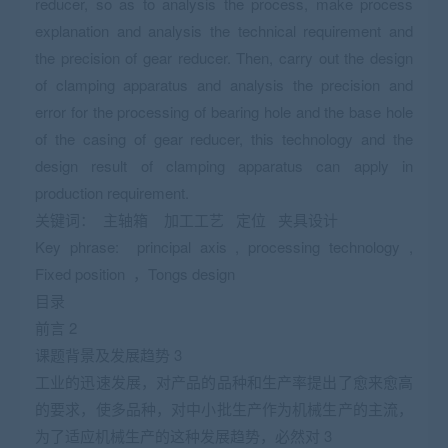
reducer, so as to analysis the process, make process
explanation and analysis the technical requirement and
the precision of gear reducer. Then, carry out the design
of clamping apparatus and analysis the precision and
error for the processing of bearing hole and the base hole
of the casing of gear reducer, this technology and the
design result of clamping apparatus can apply in
production requirement.
关键词： 主轴箱 加工工艺 定位 夹具设计
Key phrase: principal axis , processing technology ,
Fixed position ，Tongs design
目录
前言 2
课题背景及发展趋势 3
工业的迅速发展，对产品的品种和生产率提出了愈来愈高
的要求，使多品种，对中小批生产作为机械生产的主流，
为了适应机械生产的这种发展趋势，必然对 3