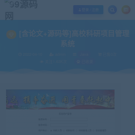
欢迎您光临99源码网，本站秉承服务宗旨 履行“站长”责任，销售只是起点 服务
登录 / 注册
当前位置：
99源码网
Java
[含论文+源码等]高校科研项目管理系统
>
>
[含论文+源码等]高校科研项目管理
系统
2022-04-10
admin
Java
已售0次
关注1.63K次
已收录