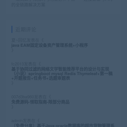
的全链路解决方案
近期评论
夏~回忆
发表在《
java EAM固定设备资产管理系统+小程序
》
fc2013
发表在《
基于协同过滤的网络文学智能推荐平台的设计与实现
（小说）springboot mysql Redis Thymeleaf+第一稿
+开题报告+任务书+选题审题表
》
007d3ba960
发表在《
免费源码-领取指南-限部分商品
》
admin
发表在《
（免费分享）基于Java oracle数据库的超市货物管理系