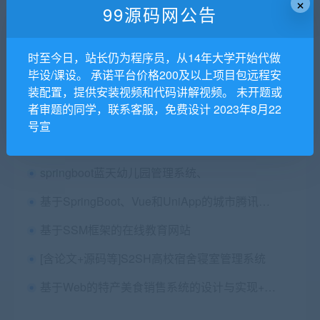
×
猜你喜欢
99源码网公告
基于Java和MySQL的返乡人员调查统计系统（文档和系统样式不一样，改一下即可）
时至今日，站长仍为程序员，从14年大学开始代做
javaweb servlet mysql商城项目多版本源码+使用手册
毕设/课设。 承诺平台价格200及以上项目包远程安
springboot jpa mysql大学生兼职网源码+安装视频+讲解视频+效果视频
装配置，提供安装视频和代码讲解视频。 未开题或
者审题的同学，联系客服，免费设计 2023年8月22
SSM框架基于h5的校园兼职招聘系统的设计与实现源码+论文三稿+ppt+查重报告（包远程安装，已降重
号宣
基于JavaWeb sqlserver的影视评论网站设计与实现 毕业论文+项目源码及数据库文件
springboot蓝天幼儿园管理系统、
基于SpringBoot、Vue和UniApp的城市腾讯地图标注与服务站管理小程序系统
基于SSM框架的在线教育网站
[含论文+源码等]S2SH高校宿舍寝室管理系统
基于Web的特产美食销售系统的设计与实现+第六稿+查重报告+安装视频+讲解视频