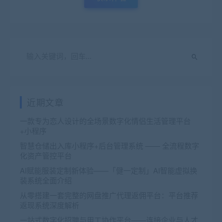
近期文章
一款专为恋人设计的全场景数字化情侣生活管理平台
+小程序
智慧仓储出入库小程序+后台管理系统 —— 全流程数字
化资产管控平台
AI赋能服装定制新体验——「健一定制」AI智能虚拟换
装系统全面介绍
从零搭建一套完整的网盘推广代理返佣平台：平台推荐
返现系统深度解析
一站式数字化招聘与用工协作平台——连接企业与人才