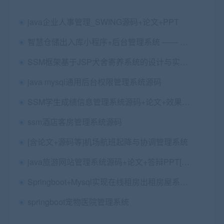
java企业人事管理_SWING源码+论文+PPT
智慧仓储出入库小程序+后台管理系统 —— 全流程数字化资产管控平台
SSM框架基于JSP犬舍寄养系统的设计与实现+开题报告+软件使用说明书+论文第五稿+ppt+安装视频（包安装，已降重）
java mysql通用后台权限管理系统源码
SSM学生成绩信息管理系统源码+论文+效果图+效果视频+所需所有软件环境（包远程安装配置+代码讲解）
ssm酒店客房管理系统源码
[含论文+源码等]机场航班起降与协调管理系统
java旅游网站管理系统源码+论文+答辩PPT[包远程安装调试]
Springboot+Mysql实现在线租房出租房屋系统源码+运行教程+开发文档
springboot宠物医院管理系统