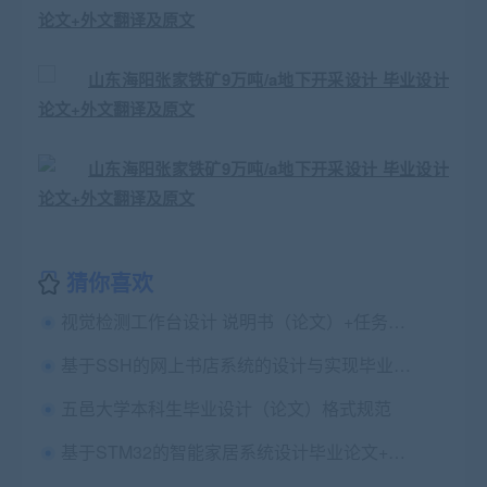
猜你喜欢
视觉检测工作台设计 说明书（论文）+任务书+CAD图纸+UG三维图
基于SSH的网上书店系统的设计与实现毕业论文+任务书+翻译及原文+设计源码+数据库文件
五邑大学本科生毕业设计（论文）格式规范
基于STM32的智能家居系统设计毕业论文+任务书+开题报告+文献综述+外文翻译及原文+程序+原理图+参考资料+答辩PPT+仿真设计