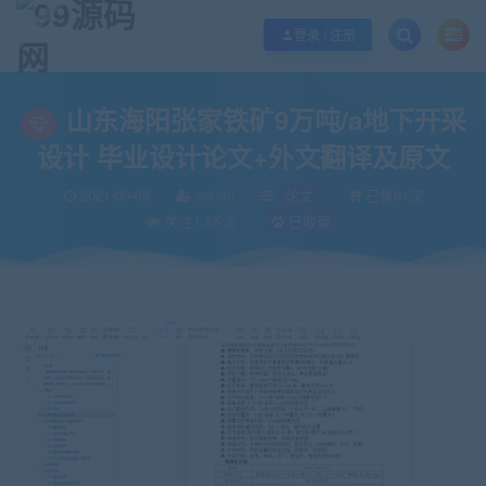
欢迎您光临99源码网，本站秉承服务宗旨 履行“站长”责任，销售只是起点 服务
登录 / 注册
当前位置：
99源码网
论文
山东海阳张家铁矿9万吨/a地下开采设计 毕业设
>
>
山东海阳张家铁矿9万吨/a地下开采
设计 毕业设计论文+外文翻译及原文
2021-06-08
admin
论文
已售61次
关注1.8K次
已收录