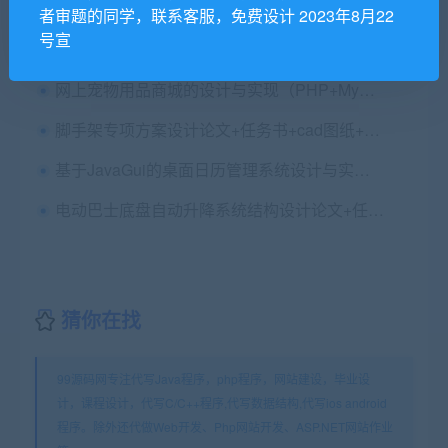
活动圈注射模具设计说明书（论文）+任务书+外文翻译及原文+cvad图纸+Proe三维图纸
者审题的同学，联系客服，免费设计 2023年8月22
号宣
毕业论文如何撰写英文摘要
网上宠物用品商城的设计与实现（PHP+MySql）毕业论文+任务书+选题表+开题报告+指导记录+项目源码及数据库
脚手架专项方案设计论文+任务书+cad图纸+查重报告
基于JavaGui的桌面日历管理系统设计与实现毕业论文+任务书+中期表+翻译及原文+答辩PPT+源码
电动巴士底盘自动升降系统结构设计论文+任务书+cad图纸
猜你在找
99源码网专注代写Java程序，php程序，网站建设，毕业设
计，课程设计，代写C/C++程序,代写数据结构,代写ios android
程序。除外还代做Web开发、Php网站开发、ASP.NET网站作业