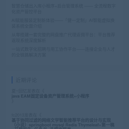
智慧仓储出入库小程序+后台管理系统 —— 全流程数字
化资产管控平台
AI赋能服装定制新体验——「健一定制」AI智能虚拟换
装系统全面介绍
从零搭建一套完整的网盘推广代理返佣平台：平台推荐
返现系统深度解析
一站式数字化招聘与用工协作平台——连接企业与人才
的全链路解决方案
近期评论
夏~回忆
发表在《
java EAM固定设备资产管理系统+小程序
》
fc2013
发表在《
基于协同过滤的网络文学智能推荐平台的设计与实现
（小说）springboot mysql Redis Thymeleaf+第一稿