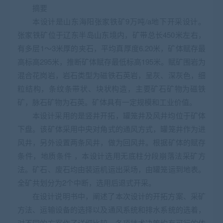
摘要
本设计是山东海阳张家铁矿9万吨/a地下开采设计。
张家铁矿位于辽东半岛山东境内，矿带总长450米左右，
有多层1～3米厚的夹石，平均真厚度6.20米，矿体赋存最
高标高295米，推断矿体赋存最低标高195米。赋矿围岩为
混合花岗岩，岩石类型为磁铁石英岩，呈灰、深灰色，细
粒结构，条纹条带状、块状构造，主要矿石矿物为磁铁
矿，脉石矿物为石英。矿体具有一定规模和工业价值。
本设计采用的是竖井开拓，罐笼井及风井均位于矿体
下盘。该矿体采用中央对角式的通风方式，罐笼井作为进
风井，另外设置两条风井，做为回风井。根据矿体的赋存
条件，地质条件 ，本设计选用无底柱分段崩落法采矿方
法。矿石、废石均由装运机运出采场，由罐笼运到地表。
全矿共划分为2个中断，选用后退式开采。
在设计说明书中，阐述了本次设计的开拓方案、采矿
方法、运输设备的选择以及通风系统和排水系统的选着，
对不同的方案作了详细比较，各项技术决策均有可行的依