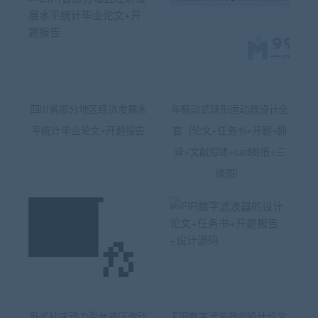
四川省部分地区经济发展水
车驱动式球形运动器设计全
平统计毕业论文+开题报告
套（论文+任务书+开题+翻
译+文献综述+cad图纸+三
维图）
卧式钻床动力滑台液压传动
FIR数字滤波器的设计论文