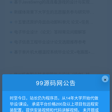
基于JavaSwing的连连看游戏的设计与实现毕业论文+任务书+中期表+翻译及原文+答辩+源码+辅导视频
新媒体背景下大学生的志愿服务参与研究毕业论文+任务书
十五管还原炉舟皿自动卸料单元 论文+任务书+开题+文综+翻译+答辩+cad图纸
电子毕业设计（论文）答辩常见问题解答
电子信息工程毕业设计论文选题推荐参考
基于单片机大棚温控系统毕业论文+电路图+原理图+源代码
常州机电职业技术学院毕业设计（论文）技术规范
×
99源码网公告
山西工程技术学院毕业设计（论文）说明书撰写规范
基于51单片机的多功能银行叫号系统的设计与分析全套（论文 任务书 程序 仿真 原理图等）
时至今日，站长仍为程序员，从14年大学开始代做
毕设/课设。 承诺平台价格200及以上项目包远程安
电科院毕业设计说明书 (论文）要求
装配置，提供安装视频和代码讲解视频。 未开题或