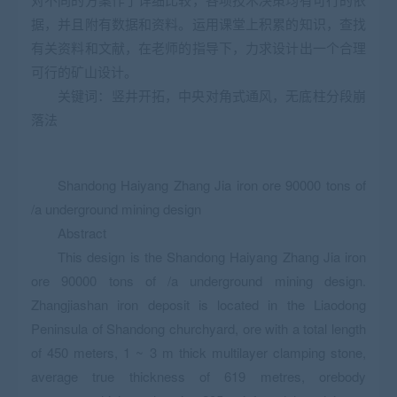
据，并且附有数据和资料。运用课堂上积累的知识，查找
有关资料和文献，在老师的指导下，力求设计出一个合理
可行的矿山设计。
关键词：竖井开拓，中央对角式通风，无底柱分段崩
落法
Shandong Haiyang Zhang Jia iron ore 90000 tons of
/a underground mining design
Abstract
This design is the Shandong Haiyang Zhang Jia iron
ore 90000 tons of /a underground mining design.
Zhangjiashan iron deposit is located in the Liaodong
Peninsula of Shandong churchyard, ore with a total length
of 450 meters, 1 ~ 3 m thick multilayer clamping stone,
average true thickness of 619 metres, orebody