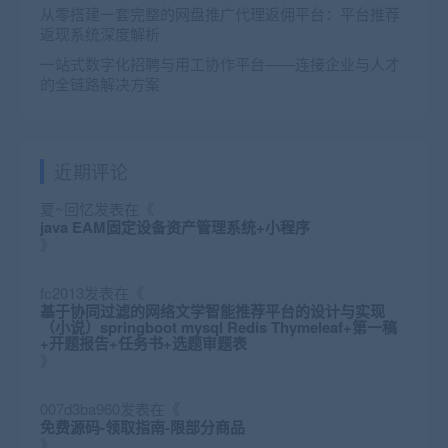
从零搭建一套完整的网盘推广代理返佣平台：平台推荐
返现系统深度解析
一站式数字化招聘与用工协作平台——连接企业与人才
的全链路解决方案
近期评论
夏~回忆
发表在《
java EAM固定设备资产管理系统+小程序
》
fc2013
发表在《
基于协同过滤的网络文学智能推荐平台的设计与实现
（小说）springboot mysql Redis Thymeleaf+第一稿
+开题报告+任务书+选题审题表
》
007d3ba960
发表在《
免费源码-领取指南-限部分商品
》