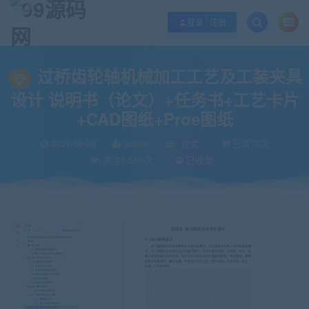
欢迎您光临99源码网，本站秉承服务宗旨 履行“站长”责任，销售只是起点 服务
登录 / 注册
当前位置：
99源码网
论文
过桥齿轮轴机械加工工艺及工装夹具设计 说明书（
>
>
过桥齿轮轴机械加工工艺及工装夹具
设计 说明书（论文）+任务书+工艺卡片
+CAD图纸+Proe图纸
2021-06-08
admin
论文
已售73次
关注1.55K次
已收录