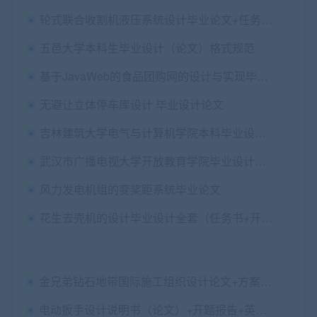
轮式联合收割机液压系统设计毕业论文+任务书+cad图纸
五邑大学本科生毕业设计（论文）格式规范
基于JavaWeb的食品团购网的设计与实现毕业论文+任务书+开题报告+中期报告+工作计划书+外文翻译及原文+答辩PPT+演讲稿+项目源码及数据库文件
无避让立体停车库设计 毕业设计论文
吉林建筑大学电气与计算机学院本科毕业设计（论文）撰写规范
武汉市广播电视大学开放教育学院毕业设计（论文）教学工作规范
风力发电机组的变桨距系统毕业论文
花生去壳机的设计毕业设计全套（任务书+开题+翻译+论文+cad图纸+solidworks三维模型）
金兄弟钻石地带国际施工组织设计论文+方案+开题报告+cad平面图+施工进度计划+答辩PPT
电动扳手设计说明书（论文）+开题报告+英文文献及译文+cad图纸