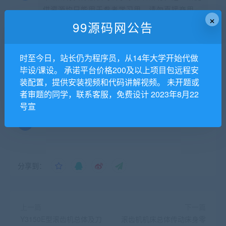
供资源均只能用于参考学习用，请勿直接商用。
×
若由于商用引起版权纠纷，一切责任均由使用者
99源码网公告
承担。更多说明请参考 VIP介绍。
时至今日，站长仍为程序员，从14年大学开始代做
提示下载完但解压或打开不了？
毕设/课设。 承诺平台价格200及以上项目包远程安
装配置，提供安装视频和代码讲解视频。 未开题或
找不到素材资源介绍文章里的示例图片？
者审题的同学，联系客服，免费设计 2023年8月22
号宣
99源码网
分享到：
上一篇
下一篇
Y3150E型滚齿机总体及刀
滚齿机机床总体传动床身零