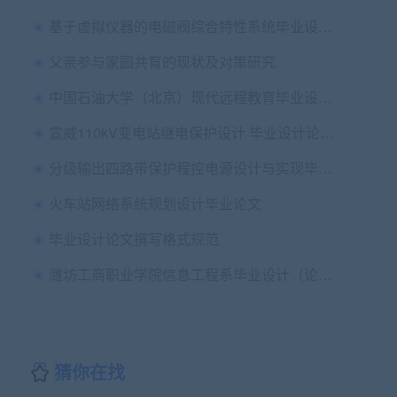
基于虚拟仪器的电磁阀综合特性系统毕业设计论文+任务书
父亲参与家园共育的现状及对策研究
中国石油大学（北京）现代远程教育毕业设计（论文）管理规定
宣威110kV变电站继电保护设计 毕业设计论文+外文翻译及原文
分级输出四路带保护程控电源设计与实现毕业论文+任务书+开题报告+审题表+外文翻译及原文+答辩PPT+上下机位程序及PCB原理图
火车站网络系统规划设计毕业论文
毕业设计论文撰写格式规范
潍坊工商职业学院信息工程系毕业设计（论文）撰写规范
猜你在找