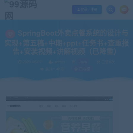
欢迎您光临99源码网，本站秉承服务宗旨 履行“站长”责任，销售只是起点 服务
登录 / 注册
当前位置：
99源码网
Java
SpringBoot外卖点餐系统的设计与实现+第五
>
>
SpringBoot外卖点餐系统的设计与
实现+第五稿+中期+ppt+任务书+查重报
告+安装视频+讲解视频（已降重）
2023-06-07
admin
Java
已售0次
关注1.4K次
已收录