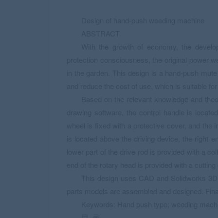
Design of hand-push weeding machine
ABSTRACT
With the growth of economy, the develo
protection consciousness, the original power w
in the garden. This design is a hand-push mute
and reduce the cost of use, which is suitable f
Based on the relevant knowledge and theo
drawing software, the control handle is located
wheel is fixed with a protective cover, and the i
is located above the driving device, the right e
lower part of the drive rod is provided with a col
end of the rotary head is provided with a cutting 
This design uses CAD and Solidworks 3D d
parts models are assembled and designed. Finall
Keywords: Hand push type; weeding mac
目 录