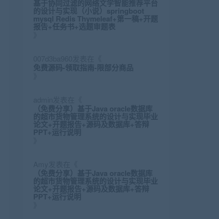
基于协同过滤的网络文学智能推荐平台
的设计与实现（小说）springboot
mysql Redis Thymeleaf+第一稿+开题
报告+任务书+选题审题表
》
007d3ba960
发表在《
免费源码-领取指南-限部分商品
》
admin
发表在《
（免费分享）基于Java oracle数据库
的超市货物管理系统的设计与实现毕业
论文+开题报告+源码及数据库+答辩
PPT+运行说明
》
Amy
发表在《
（免费分享）基于Java oracle数据库
的超市货物管理系统的设计与实现毕业
论文+开题报告+源码及数据库+答辩
PPT+运行说明
》