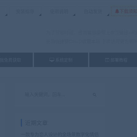
下载须
置
安装指导
使用说明
自动发货
为了节省时间，咨询客服请带上本页链接+问
使用快捷键Ctrl+D收藏本站,下次访问更方便
我免费获取
系统定制
部署教程
近期文章
一款专为恋人设计的全场景数字化情侣