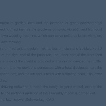
pment of garden lawn and the increase of green environmental
eeding machine has the problems of noise, vibration and high cost
 lawn weeding machine, which can solve noise pollution, vibration,
or lawn mowing.
ry of mechanical design, mechanical principle and Solidworks 3D
 at the right end of the push rod, the upper end of the front feed
nner side of the shield is provided with a driving device, the muffler
nd of the drive device is connected with a heat dissipation fan, the
lection box, and the left end is fixed with a rotating head, The lower
disc.
rawing software to model the designed parts model, then all the
y, the motion simulation of the assembly model is carried out.
hine, lawn mower;Solidworks；CAD