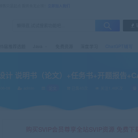
，销售只是起点 服务永无止境！
立即加入我们
25届推荐选题
Java
免费资源
深度学习
ChatGPT辅写
+开题报告+CAD图纸+Solidworks三维图纸
 说明书（论文）+任务书+开题报告+CAD图
06-08
admin
论文
已售43次
关注1.46K次
购买SVIP会员尊享全站SVIP资源 免费下载 