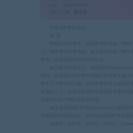
QQ：3484724101
淘宝店铺：
程序帝
手推式除草机设计
摘 要
随着经济的增长，庭园草坪的发展，绿色
大，使用费用高等问题。本次设计的是一种手
费用，适合庭园草坪的修剪作业。
本文基于机械设计、机械原理和Solidw
资料、阅读相关的文献与书籍以及参考市面上
把手位于推杆的右端，所述前进轮的上端固定
装置的上方，且驱动装置的右端连接有散热风
述旋转头的下端安装有切除盘。
本次设计利用CAD和Solidworks
件模型进行装配设计，得到相应的装配体模最
关键字：手推式；除草机，除草机；Solidwo