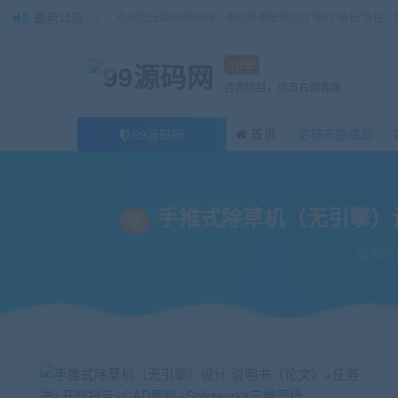
最新公告
欢迎您光临99源码网，本站秉承服务宗旨 履行“站长”责任
10年
咨询项目，点击右侧客服
首页
定稿完整成品
99源码网
当前位置：
99源码网
论文
手推式除草机（无引擎）设计 说明书（论文）+任务书
>
>
手推式除草机（无引擎）设计
2021-