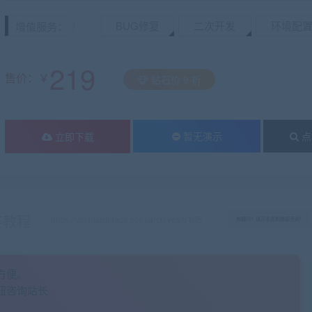
BUG修复
二次开发
环境配
增值服务：
219
售价：￥
钻石价 9 折
暂无演示
点
立即下载
装教程
有疑问？请点击复制链接咨询！
方便。
钮咨询站长