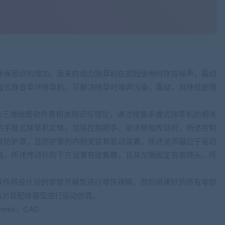
环保意识的增加，原来的动力除草机在庭园使用时存在噪声，震动
推式静音草坪除草机，可解决除草时噪声污染，震动，且降低使用
orks三维绘图软件等相关知识与理论，通过搜集手推式除草机的相关
的手推式除草机实体，包括控制把手、前进轮和传动杆，所述控制
有防护罩，且防护罩的内侧安装有驱动装置，所述消声器位于驱动
扇，所述传动杆的下方设置有收集箱，且其左端固定有旋转头，所
三维绘图软件将设计好的零部件模型进行零件建模，然后将建好的所有零部
后对装配体模型进行运动仿真。
rks；CAD