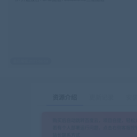
最后编辑:2021-06-08
资源介绍
更新记录
安
购买后自动跳转百度云，项目自提，轻松
若有个人部署运行问题，点击右侧客服按
站长联系方式