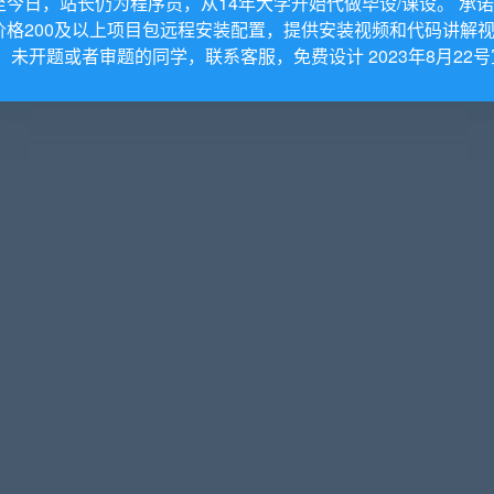
至今日，站长仍为程序员，从14年大学开始代做毕设/课设。 承
价格200及以上项目包远程安装配置，提供安装视频和代码讲解
。 未开题或者审题的同学，联系客服，免费设计 2023年8月22号