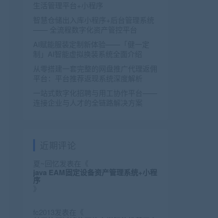
生活管理平台+小程序
智慧仓储出入库小程序+后台管理系统
—— 全流程数字化资产管控平台
AI赋能服装定制新体验——「健一定
制」AI智能虚拟换装系统全面介绍
从零搭建一套完整的网盘推广代理返佣
平台：平台推荐返现系统深度解析
一站式数字化招聘与用工协作平台——
连接企业与人才的全链路解决方案
近期评论
夏~回忆
发表在《
java EAM固定设备资产管理系统+小程
序
》
fc2013
发表在《