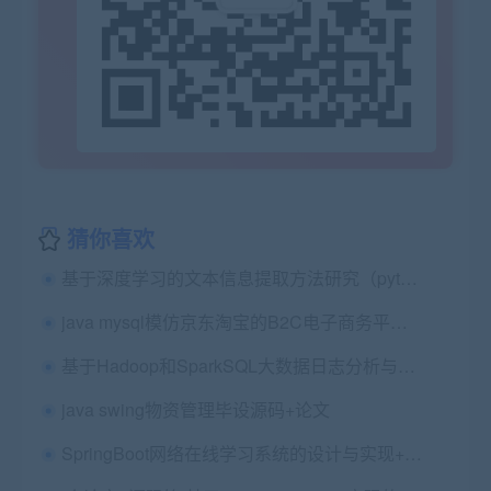
猜你喜欢
基于深度学习的文本信息提取方法研究（pytorch python textcnn框架）+第七稿+创新点+问题及解答+ppt+指导工作记录本+文献翻译+工作日志+开题报告及评审表+任务书
java mysql模仿京东淘宝的B2C电子商务平台毕设+论文
基于Hadoop和SparkSQL大数据日志分析与可视化设计 毕业论文+任务书+中期检查表+外文翻译及原文+答辩PPT+源码+数据库+程序运行说明
java swing物资管理毕设源码+论文
SpringBoot网络在线学习系统的设计与实现+第五稿+文献综述+中期检查表+ppt+周进展+开题+任务书+申请表+查重报告+安装视频+讲解视频（已降重）（共2.16G）