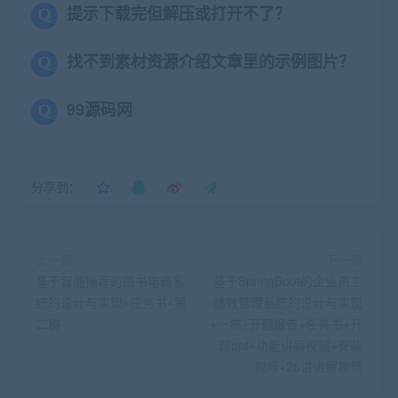
提示下载完但解压或打开不了？
找不到素材资源介绍文章里的示例图片？
99源码网
分享到：
上一篇
下一篇
基于智能推荐的图书电商系
基于SpringBoot的企业员工
统的设计与实现+任务书+第
绩效管理系统的设计与实现
二稿
+一稿+开题报告+任务书+开
题ppt+功能讲解视频+安装
视频+26讲讲解视频