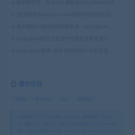
校园帮项目，毕业设计课程设计javaWebSSM
[含源码等]spring boot ssm框架实现的财务记账账单管理系统[包运行成功]
基于微信小程序的短视频系统（SpringBoot）第三稿+中期检查表+开题报告+任务书+答辩ppt+需求规格说明书+安装视频+讲解视频
SpringBoot破产企业资产拍卖信息系统设计与实现源码+论文+ppt+开题报告+讲解视频（包安装）（有同款盲盒拍卖系统）
java mysql“慈善+扶贫”网站的设计与实现源码+论文+两个讲解视频（原订做价：1.5k）
猜你在找
可视化
毕业设计
论文
课程设计
99源码网专注代写Java程序，php程序，网站建设，毕业设
计，课程设计，代写C/C++程序,代写数据结构,代写ios android
程序。除外还代做Web开发、Php网站开发、ASP.NET网站作业