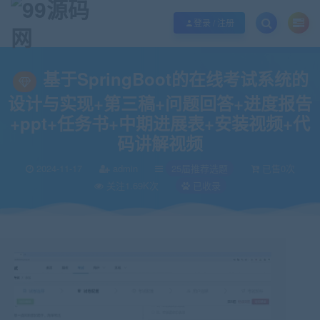
欢迎您光临99源码网，本站秉承服务宗旨 履行“站长”责任，销售只是起点 服务
登录 / 注册
当前位置：
99源码网
25届推荐选题
基于SpringBoot的在线考试系统的
>
>
基于SpringBoot的在线考试系统的
设计与实现+第三稿+问题回答+进度报告
+ppt+任务书+中期进展表+安装视频+代
码讲解视频
2024-11-17
admin
25届推荐选题
已售0次
关注1.69K次
已收录