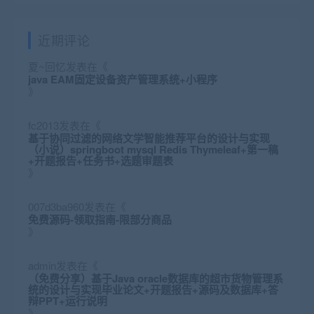
近期评论
夏~回忆
发表在《
java EAM固定设备资产管理系统+小程序
》
fc2013
发表在《
基于协同过滤的网络文学智能推荐平台的设计与实现
（小说）springboot mysql Redis Thymeleaf+第一稿
+开题报告+任务书+选题审题表
》
007d3ba960
发表在《
免费源码-领取指南-限部分商品
》
admin
发表在《
（免费分享）基于Java oracle数据库的超市货物管理系
统的设计与实现毕业论文+开题报告+源码及数据库+答
辩PPT+运行说明
》