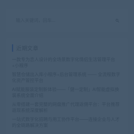
近期文章
一款专为恋人设计的全场景数字化情侣生活管理平台
+小程序
智慧仓储出入库小程序+后台管理系统 —— 全流程数字
化资产管控平台
AI赋能服装定制新体验——「健一定制」AI智能虚拟换
装系统全面介绍
从零搭建一套完整的网盘推广代理返佣平台：平台推荐
返现系统深度解析
一站式数字化招聘与用工协作平台——连接企业与人才
的全链路解决方案