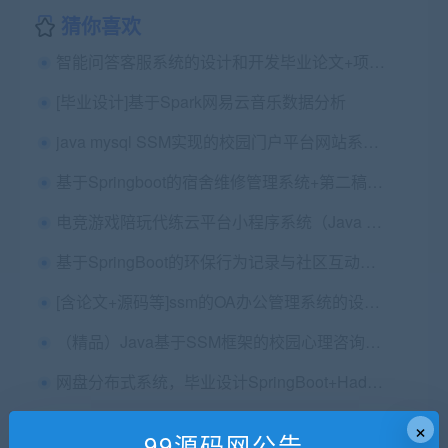
猜你喜欢
智能问答客服系统的设计和开发毕业论文+项目源码（JavaSSM+Mysql）及数据库文件+操作文档
[毕业设计]基于Spark网易云音乐数据分析
java mysql SSM实现的校园门户平台网站系统源码+含开题报告与需求分析+包安装配置
基于Springboot的宿舍维修管理系统+第二稿+6次中期检查+ppt+中期检查表+查重报告+安装视频+讲解视频（已降重）
电竞游戏陪玩代练云平台小程序系统（Java 安卓 小程序 H5多端商用）
基于SpringBoot的环保行为记录与社区互动平台（Vue+MySQL）+论文+ppt+选题审批表+任务书+开题报告+指导记录表+中期检查表+代码讲解视频+安装视频
[含论文+源码等]ssm的OA办公管理系统的设计与实现
（精品）Java基于SSM框架的校园心理咨询服务平台源码(含论文，包远程安装配置，代码讲解)
网盘分布式系统，毕业设计SpringBoot+Hadoop+Vue
（精品SpringBoot实现OA自动化办公管理系统源码+详细讲解教程+开发文档+论文
×
99源码网公告