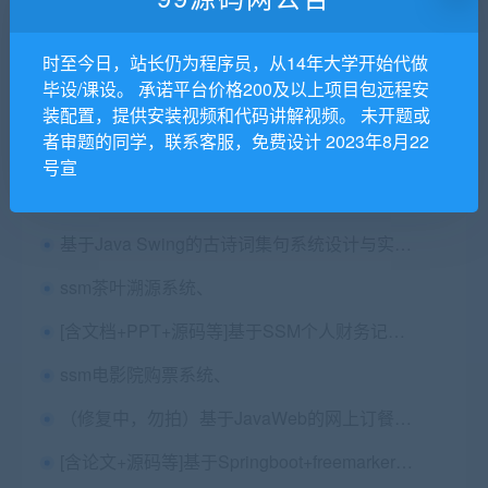
时至今日，站长仍为程序员，从14年大学开始代做
基于SpringBoot的在线考试系统的设计与实现+第三稿+问题回答+进度报告+ppt+任务书+中期进展表+安装视频+代码讲解视频
毕设/课设。 承诺平台价格200及以上项目包远程安
java供货商城系统源码
装配置，提供安装视频和代码讲解视频。 未开题或
者审题的同学，联系客服，免费设计 2023年8月22
[含课设报告+源码等]基于JSP实现的飞机票售票管理系统[包运行成功]
号宣
[含文档+PPT+源码等]SSM超市管理系统[包运行成功]
基于Java Swing的古诗词集句系统设计与实现 毕业论文+外文翻译及原文+项目源码、
ssm茶叶溯源系统、
[含文档+PPT+源码等]基于SSM个人财务记账账单收入支出统计管理系统[包运行成功]
ssm电影院购票系统、
（修复中，勿拍）基于JavaWeb的网上订餐网站设计与实现 毕业论文+任务书+外文翻译及原文+答辩PPT+项目源码及数据库文件
[含论文+源码等]基于Springboot+freemarker+Mysql实现的在线网盘