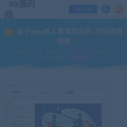
欢迎您光临99源码网，本站秉承服务宗旨 履行“站长”责任，销售只是起点 服务
登录 / 注册
当前位置：
99源码网
Java
基于ssm的人事管理系统+代码讲解视频
>
>
基于ssm的人事管理系统+代码讲解
视频
2022-07-01
admin
Java
已售4次
关注1.65K次
已收录