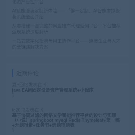
化资产管控平台
AI赋能服装定制新体验——「健一定制」AI智能虚拟换
装系统全面介绍
从零搭建一套完整的网盘推广代理返佣平台：平台推荐
返现系统深度解析
一站式数字化招聘与用工协作平台——连接企业与人才
的全链路解决方案
近期评论
夏~回忆
发表在《
java EAM固定设备资产管理系统+小程序
》
fc2013
发表在《
基于协同过滤的网络文学智能推荐平台的设计与实现
（小说）springboot mysql Redis Thymeleaf+第一稿
+开题报告+任务书+选题审题表
》