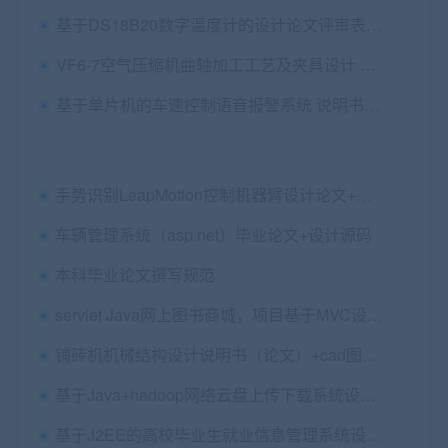
基于DS18B20数字温度计的设计论文评审表及成绩表
VF6-7空气压缩机曲轴加工工艺及夹具设计 说明书（论文）+卡片+cad图纸
基于单片机的车速控制语音报警系统 说明书（论文）+PCB文件+原理图仿真+程序+实物图
手势识别LeapMotion控制机器臂设计论文+设计源码
车辆管理系统（asp.net）毕业论文+设计源码
本科毕业论文撰写规范
servlet Java网上图书商城，项目基于MVC设计模式，书城采用BS结构源码+文档+ppt
铺砖机机械结构设计说明书（论文）+cad图纸+Solidworks三维图
基于Java+hadoop网络云盘上传下载系统设计与实现毕业论文+任务书+翻译及原文+答辩PPT+项目源码及数据库
基于J2EE的高校毕业生就业信息管理系统设计与实现毕业论文+任务书+开题报告+中期报告+外文翻译及原文+运行说明+图例源文件+项目源码及数据库文件