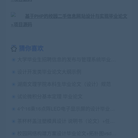
猜你喜欢
大学毕业生招聘信息的发布与管理系统毕业论文+开题报告+任务书+翻译文件+设计源码和数据库
设计开发类毕业论文大纲示例
湖南文理学院本科生毕业论文（设计）规范
试论微积分基本定理 毕业论文
4个16乘16点阵LED电子显示屏的设计毕业论文+开题报告+原理图+点阵屏+程序+外文翻译及原文+流程图
茶杯杯盖注塑模具设计 说明书（论文）+任务书+cad图纸+示意图
校园网络构建方案设计毕业论文+拓扑图vsd文件