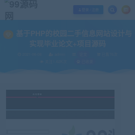
欢迎您光临99源码网，本站秉承服务宗旨 履行“站长”责任，销售只是起点 服务
登录 / 注册
当前位置：
99源码网
论文
基于PHP的校园二手信息网站设计与实现毕业论
>
>
基于PHP的校园二手信息网站设计与
实现毕业论文+项目源码
2021-06-08
admin
论文
已售76次
关注1.62K次
已收录