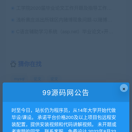
工学院2020届毕业论文工作开题及指导工作要求
浅析黄庄派出所辖区内赌博现象问题-以赌博机赌博为例毕业论文+开题报告
C语言辅助学习系统（asp.net）毕业论文+开题报告+运行图解+项目源码及数据库
猜你在找
mysql
论文
论文
×
99源码网公告
99源码网专注代写Java程序，php程序，网站建设，毕业设
计，课程设计，代写C/C++程序,代写数据结构,代写ios android
时至今日，站长仍为程序员，从14年大学开始代做
程序。除外还代做Web开发、Php网站开发、ASP.NET网站作业
毕设/课设。 承诺平台价格200及以上项目包远程安
等。
装配置，提供安装视频和代码讲解视频。 未开题或
99源码网
»
基于PHP的校园二手信息网站设计与实现毕业论文
者审题的同学，联系客服，免费设计 2023年8月22
+项目源码