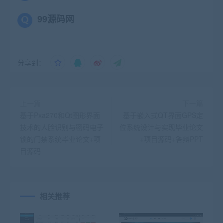
99源码网
分享到：
上一篇
下一篇
基于Pxa270和Qt图形界面
基于嵌入式QT界面GPS定
技术的人脸识别与密码电子
位系统设计与实现毕业论文
锁的门禁系统毕业论文+项
+项目源码+答辩PPT
目源码
相关推荐