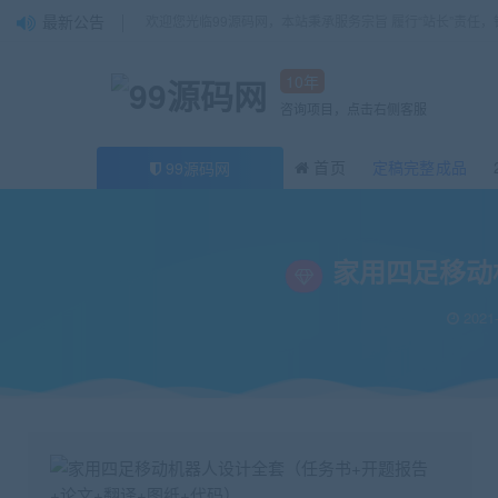
最新公告
欢迎您光临99源码网，本站秉承服务宗旨 履行“站长”责任
10年
咨询项目，点击右侧客服
首页
定稿完整成品
99源码网
当前位置：
99源码网
论文
家用四足移动机器人设计全套（任务书+开题报告
>
>
家用四足移动
2021-