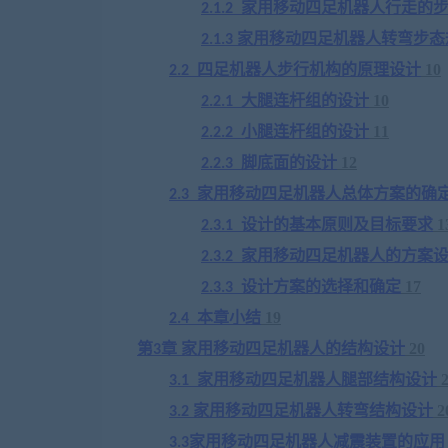
家用移动四足机器人
行走的
2.1.2
家用移动四足机器人
转弯步态
2.1.3
四足机器人步行机构的原理设计
10
2.2
大腿连杆组的设计
10
2.2.1
小腿连杆组的设计
11
2.2.2
脚底面的设计
12
2.2.3
家用移动四足机器人
总体方案的确
2.3
设计的基本原则及目标要求
1
2.3.1
家用移动四足机器人
的方案
2.3.2
设计方案的选择和确定
17
2.3.3
本章小结
19
2.4
第
章
家用移动四足机器人
的结构设计
20
3
家用移动四足机器人
腿部结构设计
3.1
家用移动四足机器人
转弯结构设计
2
3.2
家用移动四足机器人
减震装置的应用
3.3