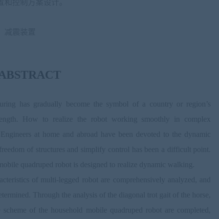
置和控制方案设计。
；减震装置
ABSTRACT
uring has gradually become the symbol of a country or region’s
strength. How to realize the robot working smoothly in complex
. Engineers at home and abroad have been devoted to the dynamic
eedom of structures and simplify control has been a difficult point.
 mobile quadruped robot is designed to realize dynamic walking.
aracteristics of multi-legged robot are comprehensively analyzed, and
etermined. Through the analysis of the diagonal trot gait of the horse,
ple scheme of the household mobile quadruped robot are completed,