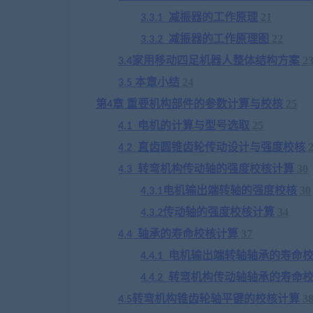
减振器的工作原理
21
3.3.1
减振器的工作原理图
22
3.3.2
家用移动四足机器人
整体结构方案
2
3.4
本章小结
24
3.5
第
章
重要机构部件的参数计算与校核
25
4
电机的计算与型号选取
25
4.1
直齿圆锥齿轮传动设计与强度校核
4.2
转弯机构传动轴的强度校核计算
30
4.3
电机输出端转轴的强度校核
30
4.3.1
传动轴的强度校核计算
34
4.3.2
轴承的寿命校核计算
37
4.4
电机输出端转轴轴承的寿命
4.4.1
转弯机构传动轴轴承的寿命
4.4.2
转弯机构锥齿轮轴平键的校核计算
3
4.5