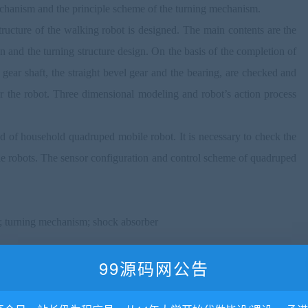
echanism and the principle scheme of the turning mechanism.
ructure of the walking robot is designed. The main contents are the
n and the turning structure design. On the basis of the completion of
gear shaft, the straight bevel gear and the bearing, are checked and
for the robot. Three dimensional modeling and robot’s action process
ind of household quadruped mobile robot. It is necessary to check the
ile robots. The sensor configuration and control scheme of quadruped
t; turning mechanism; shock absorber
99源码网公告
目
录