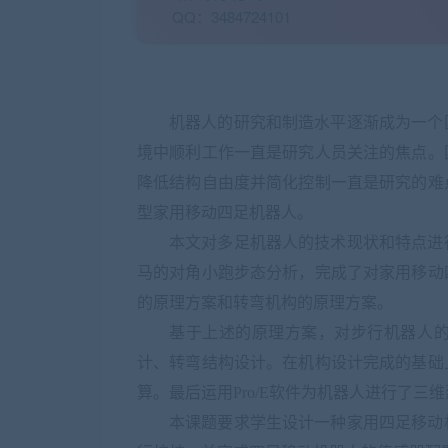
QQ：3484724101
机器人的研究和制造水平逐渐成为一个
境中顺利工作一直是研究人员关注的焦点。
降低结构自由度并简化控制一直是研究的难
型
家用移动四足机器人
。
本文对多足机器人的技术现状和特点进
马的对角小跑步态分析，完成了对
家用移动
的原理方案和转弯机构的原理方案。
基于上述的原理方案，对步行机器人
计、转弯结构设计。在机构设计完成的基础
算。最后运用
Pro/E
软件为机器人进行了三维
本课题要求学生设计一种家用四足移动