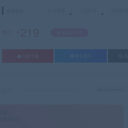
BUG修复
二次开发
环境配
增值服务：
219
售价：￥
钻石价 9 折
暂无演示
点
立即下载
装教程
有疑问？请点击复制链接咨询！
方便。
钮咨询站长