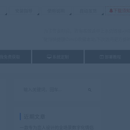
下载须
置
安装指导
使用说明
自动发货
为了节省时间，咨询客服请带上本页链接+问
使用快捷键Ctrl+D收藏本站,下次访问更方便
我免费获取
系统定制
部署教程
近期文章
一款专为恋人设计的全场景数字化情侣