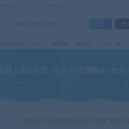
，销售只是起点 服务永无止境！
立即加入我们
25届推荐选题
Java
免费资源
深度学习
ChatGPT辅写
+论文+翻译+图纸+代码）
机器人设计全套（任务书+开题报告+论文+
06-10
admin
论文
已售25次
关注1.68K次
购买SVIP会员尊享全站SVIP资源 免费下载 