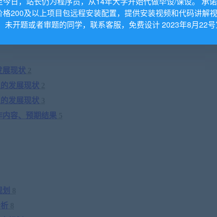
至今日，站长仍为程序员，从14年大学开始代做毕设/课设。 承
价格200及以上项目包远程安装配置，提供安装视频和代码讲解
。 未开题或者审题的同学，联系客服，免费设计 2023年8月22号
发展现状
2
人
的发展现状
2
人
的发展现状
3
作内容、预期结果
5
规划
8
分析
8