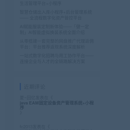
生活管理平台+小程序
智慧仓储出入库小程序+后台管理系统
—— 全流程数字化资产管控平台
AI赋能服装定制新体验——「健一定
制」AI智能虚拟换装系统全面介绍
从零搭建一套完整的网盘推广代理返佣
平台：平台推荐返现系统深度解析
一站式数字化招聘与用工协作平台——
连接企业与人才的全链路解决方案
近期评论
夏~回忆
发表在《
java EAM固定设备资产管理系统+小程
序
》
fc2013
发表在《