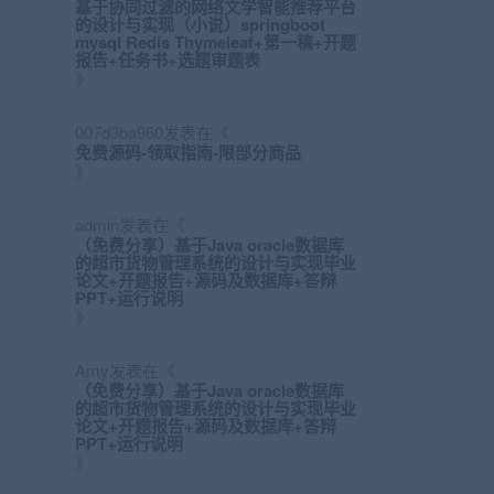
基于协同过滤的网络文学智能推荐平台
的设计与实现（小说）springboot
mysql Redis Thymeleaf+第一稿+开题
报告+任务书+选题审题表
》
007d3ba960
发表在《
免费源码-领取指南-限部分商品
》
admin
发表在《
（免费分享）基于Java oracle数据库
的超市货物管理系统的设计与实现毕业
论文+开题报告+源码及数据库+答辩
PPT+运行说明
》
Amy
发表在《
（免费分享）基于Java oracle数据库
的超市货物管理系统的设计与实现毕业
论文+开题报告+源码及数据库+答辩
PPT+运行说明
》