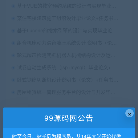
基于VUE的教室预约系统的设计与实现毕业论文+项目源码及数据库
某住宅楼建筑施工组织设计毕业论文+任务书+建筑cad图纸+施工平面图+横道图
基于Lucene的搜索引擎的设计与实现毕业论文+任务书+开题+中期表+答辩PPT+设计源码及数据库+辅导视频
组合机床动力滑台液压系统设计 说明书（论文）+任务书+申请表+答辩PPT+cad图纸+CATPart三维图
轮式超声检测爬壁机器人机械结构设计及运动仿真设计说明书（论文）+SolidWorks三维图纸
试卷自动生成系统（jsp+mysql）毕业论文+任务书+开题报告+源码+答辩PPT+运行说明
卧式钢筋切断机设计说明书（论文）+任务书+开题报告+cad图纸+原理图+受力分析图
房屋租赁统一管理服务平台的设计与开发毕业论文+任务书+外文翻译及原文+答辩PPT+项目源码及数据库
×
99源码网公告
猜你在找
时至今日，站长仍为程序员，从14年大学开始代做