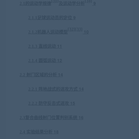
[31]
[34]
9
2.1
的运动学规律
及运动学分析
9
2.1
.1
足球运动员的定位
[32][33]
10
2.1
.2
机器人运动模型
11
2.1
.3
直线运动
12
2.1
.4
圆弧运动
14
2.2
射门区域的分析
14
2.2
.1
阵地战式的进攻方式
15
2.2
.2
防守反击式进攻
16
2
.3
复合曲线
射门位置判别系统
18
2
.4
实验结果分析