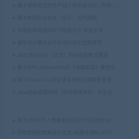
基于单目视觉的生产线工件位姿识别（开题+中期+设计源码+论文）
重大本科毕业论文（设计）写作通知
热连轧转鼓式切头飞剪机设计 毕业论文
最新云计算专业毕业设计论文选题推荐
2021毕业设计（论文）的内容及格式要求
基于MATLABsimulink的《电路原理》课程仿真实验平台开发 毕业论文+开题报告+代码
基于Visual C++的企事业单位信息群发管理系统 毕业论文+申报表+登记表+中期检查+外文翻译及原文
Java药品管理系统（药库管理系统）毕业论文+任务书+开题+外文翻译+设计源码+数据库+答辩PPT
基于JSP的个人博客系统的设计与实现毕业论文+开题报告+答辩PPT+项目源码及数据库文件
手势控制机械臂设计论文+软硬件源码+PPT