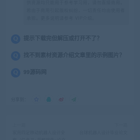
供资源均只能用于参考学习用，请勿直接商用。
若由于商用引起版权纠纷，一切责任均由使用者
承担。更多说明请参考 VIP介绍。
提示下载完但解压或打开不了？
找不到素材资源介绍文章里的示例图片？
99源码网
分享到：
上一篇
下一篇
家用四足移动机器人设计全
台球机器人设计毕业论文
套（任务书+开题报告+论文