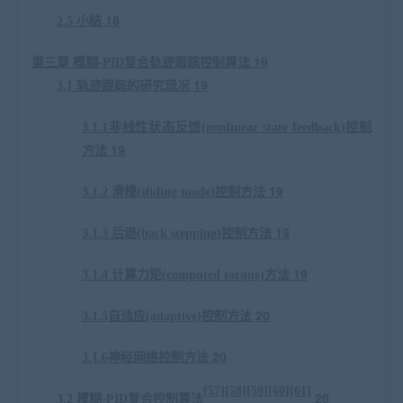
18
2
.5
小结
19
第
三
章
模糊
-PID
复合轨迹跟踪控制算法
19
3
.1
轨迹跟踪的研究现况
3
.1.1
非线性状态反馈
(nonlinear state feedback)
控制
19
方法
19
3
.1.2
滑模
(sliding mode)
控制方法
19
3
.1.3
后退
(back stepping)
控制方法
19
3
.1.4
计算力矩
(computed torque)
方法
20
3
.1.5
自适应
(adaptive)
控制方法
20
3
.1.6
神经网络控制方法
[57][58][59][60][61]
20
3
.2
模糊
-PID
复合控制算法