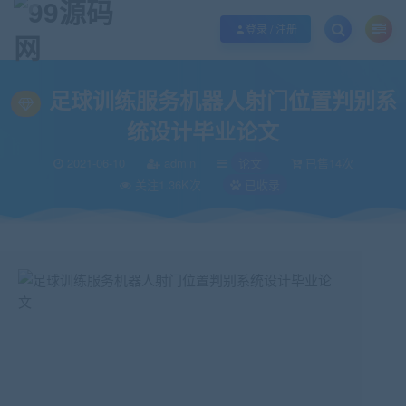
欢迎您光临99源码网，本站秉承服务宗旨 履行“站长”责任，销售只是起点 服务
登录 / 注册
当前位置：
99源码网
论文
足球训练服务机器人射门位置判别系统设计毕业
>
>
足球训练服务机器人射门位置判别系
统设计毕业论文
2021-06-10
admin
论文
已售14次
关注1.36K次
已收录