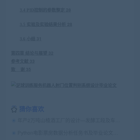
28
3
.4 PID
控制的参数整定
28
3
.5
实验及实验结果分析
31
3
.6
小结
32
第
四
章
结论与展望
33
参考文献
35
致
谢
猜你喜欢
年产2万吨山楂酒工厂的设计—发酵工段及车间的设计毕业论文+任务书+cad图纸
Python电影票房数据分析任务书及毕业论文大纲