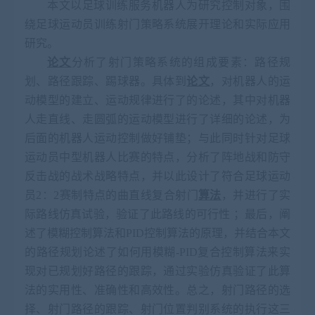
本文以
足球训练服务机器人
为研究控制对象，围
绕
足球运动员训练
射门策略系统展开理论和实际应用
研究。
论文
分析了射门策略系统的组成要素：路径规
划、路径跟踪、踢球器。具体到
论文
，对机器人的运
动模型的建立、运动规律进行了的论述，其中对机器
人走直线、走圆弧的运动模型进行了详细的论述，为
后面的机器人运动控制做好铺垫；与此同时针对
足球
运动员
中型机器人比赛的特点，分析了阵地战和防守
反击战的战术战略特点，并以此设计了符合
足球运动
员
2
：
2
赛制特点的曲直线复合射门
算法
，并进行了实
际路线仿真试验，验证了此路线的可行性 ；最后，阐
述了模糊控制算法和
PID
控制算法的原理，并结合本文
的路径规划论述了如何用模糊
-PID
复合控制算法来实
现对已规划好路径的跟踪，通过实验仿真验证了此算
法的实用性、准确性和高效性。总之，射门路径的选
择、射门路径的跟踪、
射门位置判别系统
的执行这三