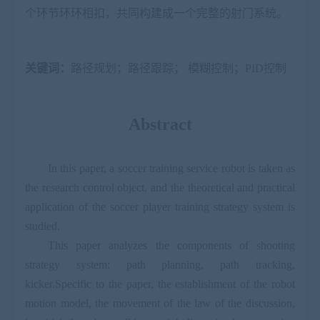
个环节环环相扣，共同构建成一个完整的射门系统。
关键词：
路径规划
；
路径跟踪
；
模糊控制
；
PID
控制
Abstract
In this paper, a soccer training service robot is taken as
the research control object, and the theoretical and practical
application of the soccer player training strategy system is
studied.
This paper analyzes the components of shooting
strategy system: path planning, path tracking,
kicker.Specific to the paper, the establishment of the robot
motion model, the movement of the law of the discussion,