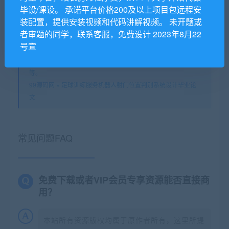
算法
论文
论文
毕设/课设。 承诺平台价格200及以上项目包远程安
装配置，提供安装视频和代码讲解视频。 未开题或
者审题的同学，联系客服，免费设计 2023年8月22
99源码网专注代写Java程序，php程序，网站建设，毕业设
号宣
计，课程设计，代写C/C++程序,代写数据结构,代写ios android
程序。除外还代做Web开发、Php网站开发、ASP.NET网站作业
等。
99源码网
»
足球训练服务机器人射门位置判别系统设计毕业论
文
常见问题FAQ
免费下载或者VIP会员专享资源能否直接商
用？
本站所有资源版权均属于原作者所有，这里所提