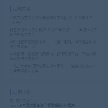
近期文章
一款专为恋人设计的全场景数字化情侣生活管理平台
+小程序
智慧仓储出入库小程序+后台管理系统 —— 全流程数字
化资产管控平台
AI赋能服装定制新体验——「健一定制」AI智能虚拟换
装系统全面介绍
从零搭建一套完整的网盘推广代理返佣平台：平台推荐
返现系统深度解析
一站式数字化招聘与用工协作平台——连接企业与人才
的全链路解决方案
近期评论
夏~回忆
发表在《
java EAM固定设备资产管理系统+小程序