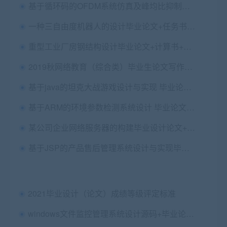
基于循环码的OFDM系统仿真及峰均比抑制毕业论文+程序
一种三自由度机器人的设计毕业论文+任务书+开题+文献综述+翻译+CAD图纸+Solidworks三维图纸
重型工业厂房钢结构设计毕业论文+计算书+附录cad图纸
2019秋网络教育（综合类）毕业生论文写作安排的通知
基于java的坦克大战游戏设计与实现 毕业论文+设计源码
基于ARM的环境参数检测系统设计 毕业论文+开题报告+答辩+Labview上机位监测软件源码+硬件电路原理图
某公司企业网络服务器的构建毕业设计论文+任务书
基于JSP的产品售后管理系统设计与实现毕业论文+任务书+翻译及原文+答辩PPT+源码+数据库+辅导视频
2021毕业设计（论文）成绩等级评定标准
windows文件监控管理系统设计源码+毕业论文+答辩PPT