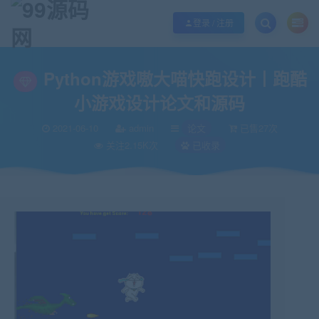
欢迎您光临99源码网，本站秉承服务宗旨 履行“站长”责任，销售只是起点 服务
登录 / 注册
当前位置：
99源码网
论文
Python游戏嗷大喵快跑设计丨跑酷小游戏设计
>
>
Python游戏嗷大喵快跑设计丨跑酷
小游戏设计论文和源码
2021-06-10
admin
论文
已售27次
关注2.15K次
已收录