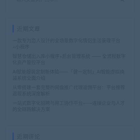
近期文章
一款专为恋人设计的全场景数字化情侣生活管理平台
+小程序
智慧仓储出入库小程序+后台管理系统 —— 全流程数字
化资产管控平台
AI赋能服装定制新体验——「健一定制」AI智能虚拟换
装系统全面介绍
从零搭建一套完整的网盘推广代理返佣平台：平台推荐
返现系统深度解析
一站式数字化招聘与用工协作平台——连接企业与人才
的全链路解决方案
近期评论