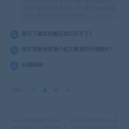
供资源均只能用于参考学习用，请勿直接商用。
若由于商用引起版权纠纷，一切责任均由使用者
承担。更多说明请参考 VIP介绍。
提示下载完但解压或打开不了？
找不到素材资源介绍文章里的示例图片？
99源码网
分享到：
上一篇
下一篇
基于JSP的网络教学平台的
基于JSP的高校教材征订系
设计与实现论文+开题+答辩
统论文+数据库+设计源码