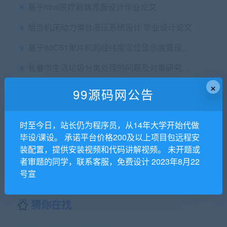
基于html医疗前端界面设计毕业论文
组合机床动力滑台液压系统设计 毕业设计论文
基于80C51单片机的经纬度定位显示装置设计毕业论文+程序+原理图+PCB图
长春市生活垃圾分类处理的问题及对策研究毕业论文
×
常州机电职业技术学院毕业设计（论文）技术规范
99源码网公告
三自由度机械手设计毕业论文+加工编程+cad图纸
时至今日，站长仍为程序员，从14年大学开始代做
消费者权益问题保护研究毕业论文
毕设/课设。 承诺平台价格200及以上项目包远程安
基于SSH的土地档案管理系统设计与实现毕业论文+任务书+翻译及原文+答辩+源码+数据库+辅导视频
装配置，提供安装视频和代码讲解视频。 未开题或
者审题的同学，联系客服，免费设计 2023年8月22
号宣
猜你在找