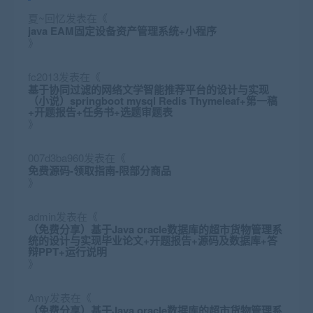
夏~回忆
发表在《
java EAM固定设备资产管理系统+小程序
》
fc2013
发表在《
基于协同过滤的网络文学智能推荐平台的设计与实现
（小说）springboot mysql Redis Thymeleaf+第一稿
+开题报告+任务书+选题审题表
》
007d3ba960
发表在《
免费源码-领取指南-限部分商品
》
admin
发表在《
（免费分享）基于Java oracle数据库的超市货物管理系
统的设计与实现毕业论文+开题报告+源码及数据库+答
辩PPT+运行说明
》
Amy
发表在《
（免费分享）基于Java oracle数据库的超市货物管理系