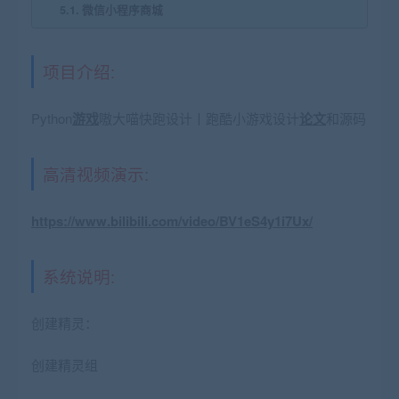
微信小程序商城
项目介绍:
Python
游戏
嗷大喵快跑设计丨跑酷小游戏设计
论文
和源码
高清视频演示:
https://www.bilibili.com/video/BV1eS4y1i7Ux/
系统说明:
创建精灵：
创建精灵组