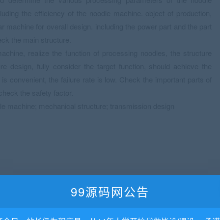
uding the efficiency of the noodle machine. object of production,
bar machine for overall design. including the power part and the part
eck the main structure.
achine, realize the function of processing noodles, the structure
re design, fully consider the target function, should achieve the
n is convenient, the failure rate is low. Check the important parts of
check the safety factor.
e machine; mechanical structure; transmission design
99源码网公告