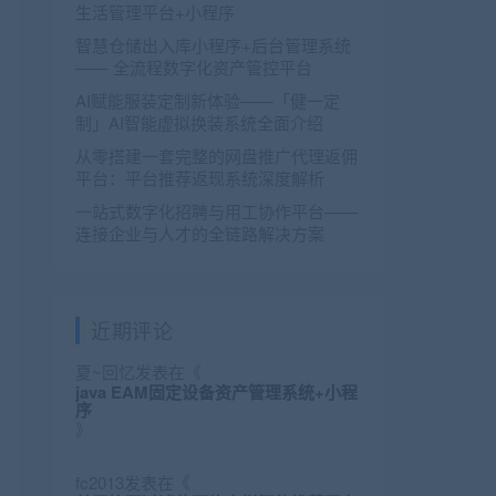
生活管理平台+小程序
智慧仓储出入库小程序+后台管理系统
—— 全流程数字化资产管控平台
AI赋能服装定制新体验——「健一定
制」AI智能虚拟换装系统全面介绍
从零搭建一套完整的网盘推广代理返佣
平台：平台推荐返现系统深度解析
一站式数字化招聘与用工协作平台——
连接企业与人才的全链路解决方案
近期评论
夏~回忆
发表在《
java EAM固定设备资产管理系统+小程
序
》
fc2013
发表在《