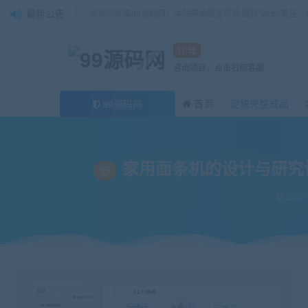
最新公告
欢迎您光临99源码网，本站秉承服务宗旨 履行“站长”责任
10年
咨询项目，点击右侧客服
首页
定稿完整成品
99源码网
当前位置：
99源码网
论文
家用面条机的设计与研究设计说明书（论文）+任务
>
>
家用面条机的设计与研究设
2021-