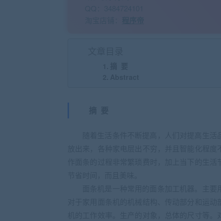
QQ：3484724101
淘宝店铺：
程序帝
文章目录
摘 要
Abstract
摘 要
随着生活条件不断提高，人们对提高生活
放出来，各种家电层出不穷，并且智能化程度
作面条的过程非常繁琐费时，加上当下的生活
节省时间，而且美味。
面条机是一种常用的面条加工机器。主要
对于家用面条机的机械结构、传动部分和运动
机的工作效率。生产的对象，总体的尺寸等。