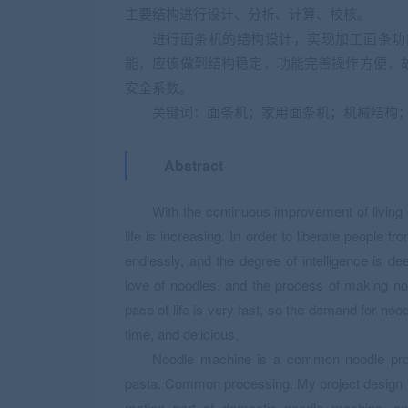
主要结构进行设计、分析、计算、校核。
进行面条机的结构设计，实现加工面条功
能，应该做到结构稳定，功能完善操作方便，
安全系数。
关键词：面条机；家用面条机；机械结构
Abstract
With the continuous improvement of living 
life is increasing. In order to liberate peopl
endlessly, and the degree of intelligence is de
love of noodles, and the process of making n
pace of life is very fast, so the demand for noo
time, and delicious.
Noodle machine is a common noodle pro
pasta. Common processing. My project design is
motion part of domestic noodle machine. an