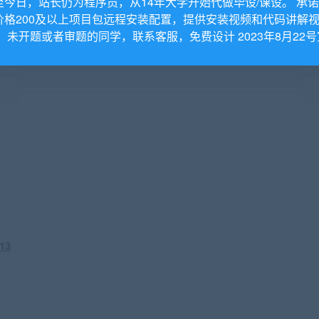
至今日，站长仍为程序员，从14年大学开始代做毕设/课设。 承
价格200及以上项目包远程安装配置，提供安装视频和代码讲解
。 未开题或者审题的同学，联系客服，免费设计 2023年8月22号
13