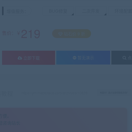
BUG修复
二次开发
环境配
增值服务：
219
售价：￥
钻石价 9 折
暂无演示
点
立即下载
装教程
有疑问？请点击复制链接咨询！
方便。
钮咨询站长