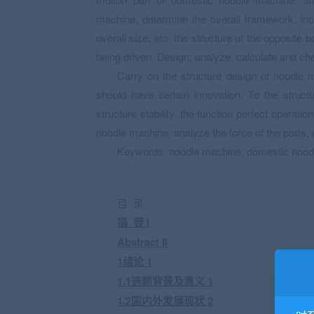
machine, determine the overall framework, incl
overall size, etc. the structure of the opposite 
being driven. Design, analyze, calculate and ch
Carry on the structure design of noodle m
should have certain innovation. To the structu
structure stability, the function perfect operatio
noodle machine, analyze the force of the parts, 
Keywords: noodle machine; domestic noodl
目 录
摘 要 I
Abstract II
1绪论 1
1.1选题背景及意义 1
1.2国内外发展现状 2