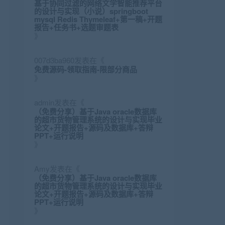
基于协同过滤的网络文学智能推荐平台
的设计与实现（小说）springboot
mysql Redis Thymeleaf+第一稿+开题
报告+任务书+选题审题表
》
007d3ba960
发表在《
免费源码-领取指南-限部分商品
》
admin
发表在《
（免费分享）基于Java oracle数据库
的超市货物管理系统的设计与实现毕业
论文+开题报告+源码及数据库+答辩
PPT+运行说明
》
Amy
发表在《
（免费分享）基于Java oracle数据库
的超市货物管理系统的设计与实现毕业
论文+开题报告+源码及数据库+答辩
PPT+运行说明
》