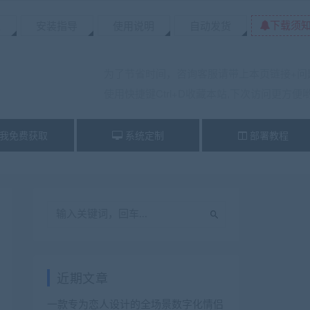
下载须
置
安装指导
使用说明
自动发货
为了节省时间，咨询客服请带上本页链接+问
使用快捷键Ctrl+D收藏本站,下次访问更方便
我免费获取
系统定制
部署教程
近期文章
一款专为恋人设计的全场景数字化情侣