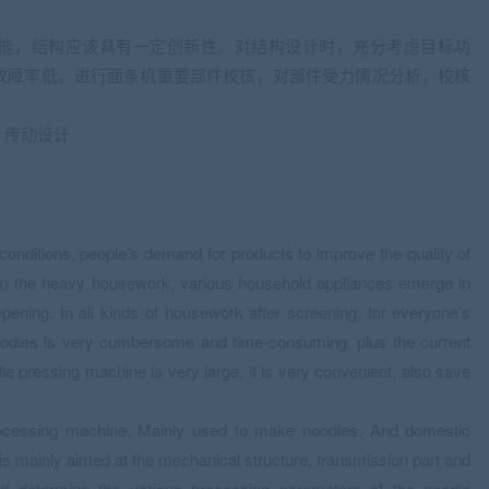
能，结构应该具有一定创新性。对结构设计时，充分考虑目标功
故障率低。进行面条机重要部件校核，对部件受力情况分析，校核
；传动设计
conditions, people’s demand for products to improve the quality of
e from the heavy housework, various household appliances emerge in
epening. In all kinds of housework after screening, for everyone’s
oodles is very cumbersome and time-consuming, plus the current
dle pressing machine is very large, it is very convenient, also save
cessing machine. Mainly used to make noodles. And domestic
 mainly aimed at the mechanical structure, transmission part and
d determine the various processing parameters of the noodle