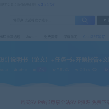
，销售只是起点 服务永无止境！
立即加入我们
25届推荐选题
Java
免费资源
深度学习
ChatGPT辅写
书+开题报告+文献综述+cad图纸+sw三维图纸
计说明书（论文）+任务书+开题报告+文献
06-08
admin
论文
已售71次
关注1.91K次
购买SVIP会员尊享全站SVIP资源 免费下载 