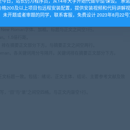
至今日，站长仍为程序员，从14年大学开始代做毕设/课设。 承
价格200及以上项目包远程安装配置，提供安装视频和代码讲解
内容相对应。
。 未开题或者审题的同学，联系客服，免费设计 2023年8月22号
es New Roman字体、加粗。标题与正文之间空1行。
an。1.5倍行距。
左顶格。排在摘要正文部分下方。与摘要正文之间空两行。
w Roman，各关键词用分号隔开。关键词排在摘要正文部分下方。
正文标题一致。包括：绪论、正文主体、结论、主要参考文献及致
写，“目”与“录”之间空四格。与正文内容空1行。