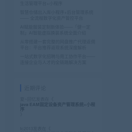
生活管理平台+小程序
智慧仓储出入库小程序+后台管理系统
—— 全流程数字化资产管控平台
AI赋能服装定制新体验——「健一定
制」AI智能虚拟换装系统全面介绍
从零搭建一套完整的网盘推广代理返佣
平台：平台推荐返现系统深度解析
一站式数字化招聘与用工协作平台——
连接企业与人才的全链路解决方案
近期评论
夏~回忆
发表在《
java EAM固定设备资产管理系统+小程
序
》
fc2013
发表在《