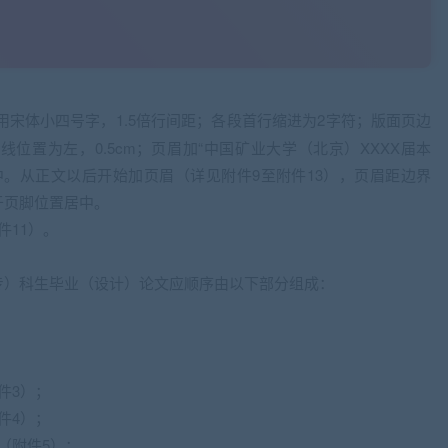
用宋体小四号字，1.5倍行间距；各段首行缩进为2字符；版面页边
；装订线位置为左，0.5cm；页眉加“中国矿业大学（北京）XXXX届本
中。从正文以后开始加页眉（详见附件9至附件13），页眉距边界
位于页脚位置居中。
件11）。
专）科生毕业（设计）论文应顺序由以下部分组成：
件3）；
件4）；
（附件5）；