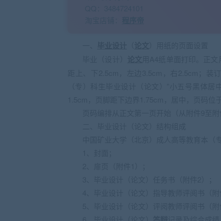
QQ：3484724101
淘宝店铺：
程序帝
一、
毕业设计
（
论文
）用纸的页面设置
毕业（设计）
论文
用A4纸单面打印。正文
距上、下2.5cm，左边3.5cm，右2.5cm
（专）科生毕业设计（论文）”小五号黑体居
1.5cm，页脚距下边界1.75cm，居中，页码
页码编排从正文第一页开始（从附件9至附
二、毕业设计（论文）结构组成
中国矿业大学（北京）成人高等教育本（
1、封面；
2、扉页（附件1）；
3、毕业设计（论文）任务书（附件2）；
4、毕业设计（论文）指导教师评阅书（附
5、毕业设计（论文）评阅教师评阅书（附
6、毕业设计（论文）
答辩
记录及综合成绩