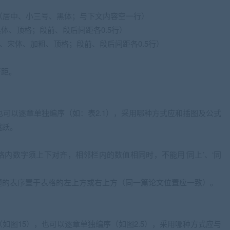
（居中、小三号、黑体；与下文内容空一行）
黑体、顶格；段前、段后间距各0.5行）
号、宋体、加粗、顶格；段前、段后间距各0.5行）
行距。
也可以逐章单独编序（如：表2.1），采用哪种方式应和插图及公式
跳跃。
内数字须上下对齐，相邻栏内的数值相同时，不能用‘同上’、‘同
题的表序置于表格的左上方或右上方（同一篇论文位置应一致）。
如图15），也可以逐章单独编序（如图2.5），采用哪种方式应与