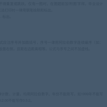
不得重复或跳跃。仅有一图时，在图题前加‘附图’字样。毕业设计
无法打印时一律用钢笔绘制和标出。
……标出。
式应注序号并加圆括号，序号一律用阿拉伯数字连续编序（如：
排在版面右侧，且距右边距离相等。公式与序号之间不加虚线。
。
计数、计量，均用阿拉伯数字。年份不能简写，如1999年不能写
.00不能写作0.5:2。