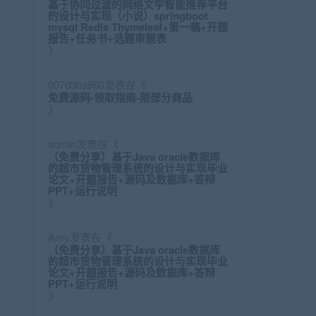
基于协同过滤的网络文学智能推荐平台
的设计与实现（小说）springboot
mysql Redis Thymeleaf+第一稿+开题
报告+任务书+选题审题表
》
007d3ba960
发表在《
免费源码-领取指南-限部分商品
》
admin
发表在《
（免费分享）基于Java oracle数据库
的超市货物管理系统的设计与实现毕业
论文+开题报告+源码及数据库+答辩
PPT+运行说明
》
Amy
发表在《
（免费分享）基于Java oracle数据库
的超市货物管理系统的设计与实现毕业
论文+开题报告+源码及数据库+答辩
PPT+运行说明
》