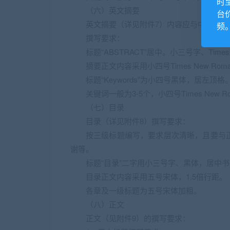
时
（六）英文摘要
台
英文摘要（详见附件7）内容应与中文摘要
频
撰写要求：
标题“ABSTRACT”居中。小三号字、Tim
摘要正文内容采用小四号Times New Rom
标题“Keywords”为小四号黑体，居
关键词一般为3-5个，小四号Times Ne
（七）目录
目录（详见附件8）撰写要求：
按三级标题编写，要求层次清晰，且要与
谢等。
标题“目录”二字用小三号字、黑体，居中书
目录正文内容采用五号宋体，1.5倍行距。
各章及一级标题为五号宋体加粗。
（八）正文
正文（见附件9）的撰写要求：