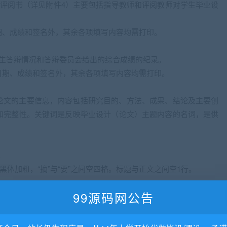
师评阅书（详见附件4）主要包括指导教师和评阅教师对学生毕业设
期、成绩和签名外，其余各项填写内容均需打印。
学生答辩情况和答辩委员会给出的综合成绩的纪录。
日期、成绩和签名外，其余各项填写内容均需打印。
论文的主要信息，内容包括研究目的、方法、成果、结论及主要创
和完整性。关键词是反映毕业设计（论文）主题内容的名词，是供
。
黑体加粗，“摘”与“要”之间空四格。标题与正文之间空1行。
。
99源码网公告
格。排在摘要正文部分下方。
键词用分号隔开。