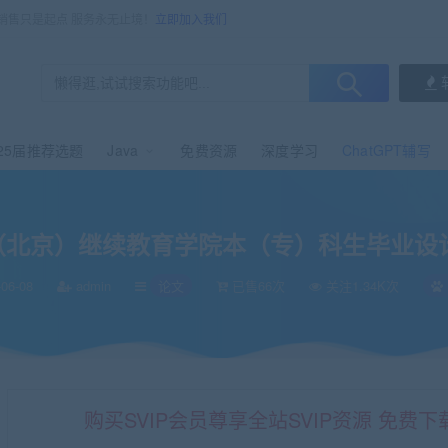
，销售只是起点 服务永无止境！
立即加入我们
25届推荐选题
Java
免费资源
深度学习
ChatGPT辅写
生毕业设计（论文）撰写规范
（北京）继续教育学院本（专）科生毕业设
06-08
admin
论文
已售66次
关注1.34K次
购买SVIP会员尊享全站SVIP资源 免费下载 