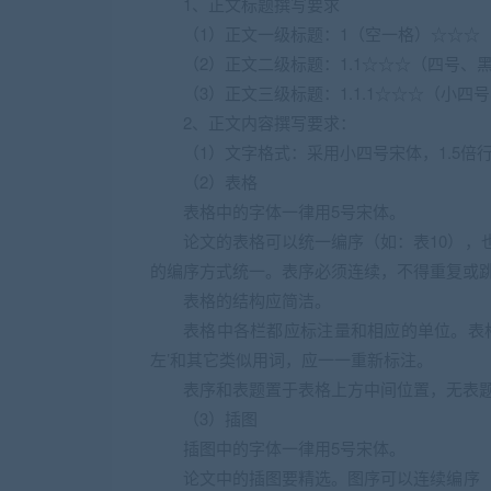
1、正文标题撰写要求
（1）正文一级标题：1（空一格）☆☆☆
（2）正文二级标题：1.1☆☆☆（四号、
（3）正文三级标题：1.1.1☆☆☆（小四
2、正文内容撰写要求：
（1）文字格式：采用小四号宋体，1.5倍
（2）表格
表格中的字体一律用5号宋体。
论文的表格可以统一编序（如：表10），
的编序方式统一。表序必须连续，不得重复或
表格的结构应简洁。
表格中各栏都应标注量和相应的单位。表格
左’和其它类似用词，应一一重新标注。
表序和表题置于表格上方中间位置，无表
（3）插图
插图中的字体一律用5号宋体。
论文中的插图要精选。图序可以连续编序（