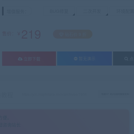
BUG修复
二次开发
环境配
增值服务：
219
售价：￥
钻石价 9 折
暂无演示
点
立即下载
装教程
有疑问？请点击复制链接咨询！
方便。
钮咨询站长