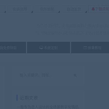
下载须
置
安装指导
使用说明
自动发货
为了节省时间，咨询客服请带上本页链接+问
使用快捷键Ctrl+D收藏本站,下次访问更方便
我免费获取
系统定制
部署教程
近期文章
一款专为恋人设计的全场景数字化情侣