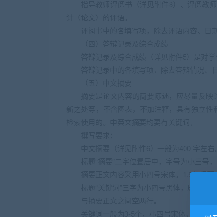
指导教师评阅书（详见附件3）、评阅教
计（论文）的评语。
评阅书中的各填写项，除去评语内容、日
（四）答辩记录及综合成绩
答辩记录及综合成绩（详见附件5）是对
答辩记录中的各填写项，除去答辩情况、
（五）中文摘要
摘要是论文内容的简要陈述，应尽量反映
新之处等，不含图表，不加注释，具有独立性
检索使用的。中英文摘要均要有关键词，
撰写要求：
中文摘要（详见附件6）一般为400 字左右
标题“摘要”二字位置居中，字号为小三号，
摘要正文内容采用小四号宋体。1.5倍行距
标题“关键词”三字为小四号黑体，居左顶
与摘要正文之间空两行。
关键词一般为3-5个，小四号宋体，各关