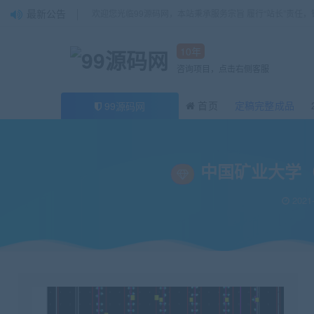
最新公告
欢迎您光临99源码网，本站秉承服务宗旨 履行“站长”责任
10年
咨询项目，点击右侧客服
首页
定稿完整成品
99源码网
当前位置：
99源码网
论文
中国矿业大学（北京）继续教育学院本（专）科
>
>
中国矿业大学
2021-