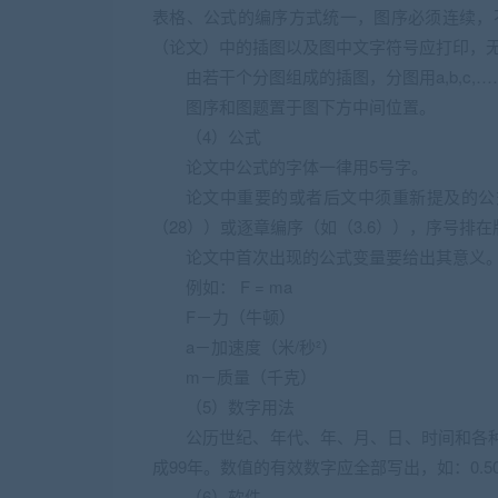
表格、公式的编序方式统一，图序必须连续，
（论文）中的插图以及图中文字符号应打印，
由若干个分图组成的插图，分图用a,b,c,
图序和图题置于图下方中间位置。
（4）公式
论文中公式的字体一律用5号字。
论文中重要的或者后文中须重新提及的公
（28））或逐章编序（如（3.6）），序号
论文中首次出现的公式变量要给出其意义
例如： F = ma
F－力（牛顿）
a－加速度（米/秒²）
m－质量（千克）
（5）数字用法
公历世纪、年代、年、月、日、时间和各种
成99年。数值的有效数字应全部写出，如：0.50:2
（6）软件