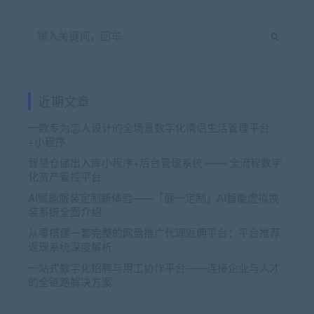
近期文章
一款专为恋人设计的全场景数字化情侣生活管理平台
+小程序
智慧仓储出入库小程序+后台管理系统 —— 全流程数字
化资产管控平台
AI赋能服装定制新体验——「健一定制」AI智能虚拟换
装系统全面介绍
从零搭建一套完整的网盘推广代理返佣平台：平台推荐
返现系统深度解析
一站式数字化招聘与用工协作平台——连接企业与人才
的全链路解决方案