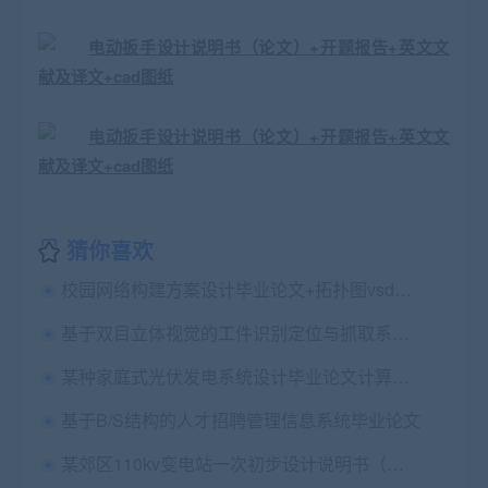
猜你喜欢
校园网络构建方案设计毕业论文+拓扑图vsd文件
基于双目立体视觉的工件识别定位与抓取系统研究硕士论文
某种家庭式光伏发电系统设计毕业论文计算书+任务书+cad图纸
基于B/S结构的人才招聘管理信息系统毕业论文
某郊区110kv变电站一次初步设计说明书（论文）+CAD图纸