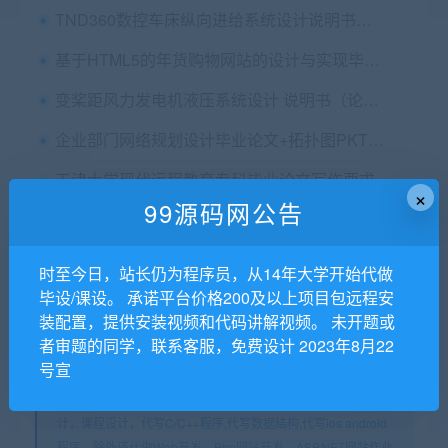
TND360数控车床纵向进给系统设计说明书（论文）+任务书+cad图纸
基于HTML5的年货购物网站的设计与实现毕业论文+任务书+开题报告+设计源码
变桨距风力发电机液压系统设计 说明书（论文）+开题报告+cad图纸
企业部门网络规划设计毕业论文+拓扑图PKT源文件
天津大学现代远程教育专科毕业论文写作要求
×
99源码网公告
时至今日，站长仍为程序员，从14年大学开始代做
猜你在找
毕设/课设。 承诺平台价格200及以上项目包远程安
装配置，提供安装视频和代码讲解视频。 未开题或
3d
者审题的同学，联系客服，免费设计 2023年8月22
号宣
99源码网专注代写Java程序，php程序，网站建设，毕业设
计，课程设计，代写C/C++程序,代写数据结构,代写ios android
程序。除外还代做Web开发、Php网站开发、ASP.NET网站作业