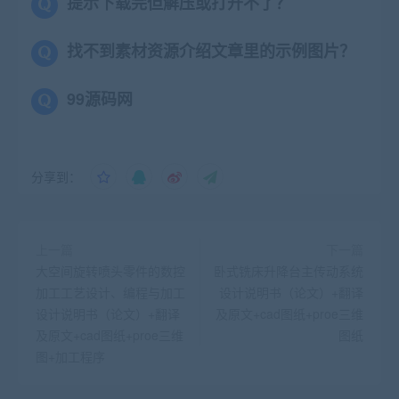
提示下载完但解压或打开不了？
找不到素材资源介绍文章里的示例图片？
99源码网
分享到：
上一篇
下一篇
大空间旋转喷头零件的数控
卧式铣床升降台主传动系统
加工工艺设计、编程与加工
设计说明书（论文）+翻译
设计说明书（论文）+翻译
及原文+cad图纸+proe三维
及原文+cad图纸+proe三维
图纸
图+加工程序