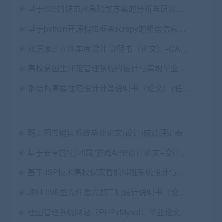
基于GIS的城市应急疏散方案的分析与研究毕业论文+开题报告+设计源码+检测报告
基于python开源爬虫框架scrapy的租房信息爬取系统毕业论文+任务书+外文翻译及原文+答辩PPT+项目源码及数据库
双层家庭立体车库设计 说明书（论文）+CAD图纸+答辩PPT
高校贫困生评定管理系统的设计与实现毕业论文+任务书+开题报告+设计源码+数据库文件+演示视频
钢结构高层住宅设计计算说明书（论文）+任务书+建筑结构施工cad图纸
网上图书销售系统毕业论文(设计)成绩评定表
基于安卓的“打地鼠”游戏APP设计论文+设计源码
基于JSP技术高校保安智能排班系统设计与实现毕业论文+开题报告+设计源码+答辩PPT
JBH-09B型光纤激光加工机设计说明书（论文）+任务书+cad图纸+Solidworks三维图
社团管理系统网站（PHP+Mysql）毕业论文+设计源码