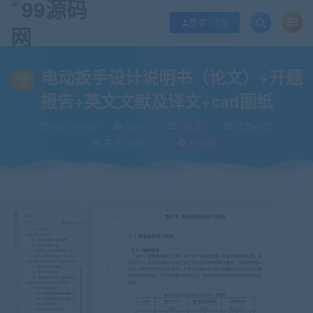
欢迎您光临99源码网，本站秉承服务宗旨 履行“站长”责任，销售只是起点 服务
登录 / 注册
当前位置：
99源码网
论文
电动扳手设计说明书（论文）+开题报告+英文文献
>
>
电动扳手设计说明书（论文）+开题
报告+英文文献及译文+cad图纸
2021-06-09
admin
论文
已售47次
关注1.24K次
已收录