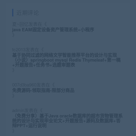
近期评论
夏~回忆
发表在《
java EAM固定设备资产管理系统+小程序
》
fc2013
发表在《
基于协同过滤的网络文学智能推荐平台的设计与实现
（小说）springboot mysql Redis Thymeleaf+第一稿
+开题报告+任务书+选题审题表
》
007d3ba960
发表在《
免费源码-领取指南-限部分商品
》
admin
发表在《
（免费分享）基于Java oracle数据库的超市货物管理系
统的设计与实现毕业论文+开题报告+源码及数据库+答
辩PPT+运行说明
》