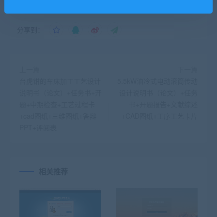
分享到：
上一篇
下一篇
台虎钳的车床加工工艺设计
5.5kW油冷式电动滚筒传动
说明书（论文）+任务书+开
设计说明书（论文）+任务
题+中期检查+工艺过程卡
书+开题报告+文献综述
+cad图纸+三维图纸+答辩
+CAD图纸+工序工艺卡片
PPT+评阅表
相关推荐