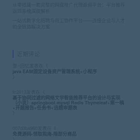
从零搭建一套完整的网盘推广代理返佣平台：平台推荐
返现系统深度解析
一站式数字化招聘与用工协作平台——连接企业与人才
的全链路解决方案
近期评论
夏~回忆
发表在《
java EAM固定设备资产管理系统+小程序
》
fc2013
发表在《
基于协同过滤的网络文学智能推荐平台的设计与实现
（小说）springboot mysql Redis Thymeleaf+第一稿
+开题报告+任务书+选题审题表
》
007d3ba960
发表在《
免费源码-领取指南-限部分商品
》