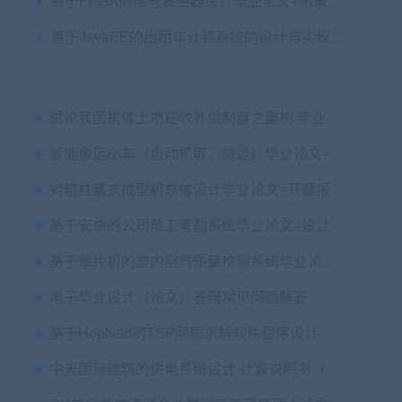
基于FPGA的信号发生器设计毕业论文+附录代码及仿真
基于JavaEE的出租车计费系统的设计与实现毕业论文+任务书+中期表+翻译及原文+源码+数据库+辅导视频
试论我国集体土地征收补偿制度之重构 毕业论文
智能搬运小车（自动抓取、循迹）毕业论文+程序
对辊柱塞式成型机总体设计毕业论文+开题报告+中期检查+cad图纸+查重报告
基于安卓的公司员工考勤系统毕业论文+设计源码
基于单片机的室内空气质量检测系统毕业论文+任务书+开题报告+外文翻译及原文+原理电路图+PCB板图+Proteus仿真+程序
电子毕业设计（论文）答辩常见问题解答
基于Hopfield的TSP问题求解软件程序设计与实现毕业论文+答辩PPT+源程序及实验结果
中天国际建筑的供电系统设计 计算说明书（论文）+初稿+任务书+CAD图纸