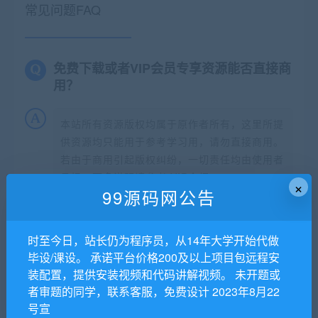
常见问题FAQ
免费下载或者VIP会员专享资源能否直接商
用？
本站所有资源版权均属于原作者所有，这里所提
供资源均只能用于参考学习用，请勿直接商用。
若由于商用引起版权纠纷，一切责任均由使用者
承担。更多说明请参考 VIP介绍。
×
99源码网公告
提示下载完但解压或打开不了？
时至今日，站长仍为程序员，从14年大学开始代做
毕设/课设。 承诺平台价格200及以上项目包远程安
找不到素材资源介绍文章里的示例图片？
装配置，提供安装视频和代码讲解视频。 未开题或
者审题的同学，联系客服，免费设计 2023年8月22
99源码网
号宣