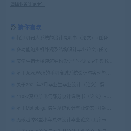
猜你喜欢
探测机器人系统的设计说明书（论文）+任务书+开题报告+翻译及原文+cad图纸+程序
多功能跑步机外观及结构设计毕业论文+任务书+开题报告+文献综述+翻译及原文+cad图纸+三维图纸
某学生宿舍楼建筑结构设计毕业论文+任务书+开题+文综+翻译及原文+cad图纸
基于JavaWeb的手机商城系统设计与实现毕业论文+任务书+中期表+答辩PPT+翻译及原文+源码+数据库+辅导视频
关于2021年7月毕业生毕业设计（论文）撰写和提交相关要求
110kv变电所电气部分设计说明书（论文）+全套cad图纸
基于Matlab-gui信号系统设计毕业论文+开题报告+文献资料+设计源码
无碳越障S型小车总体设计毕业论文+工序卡+过程卡+cad图纸+proe三维图纸+运动仿真视频