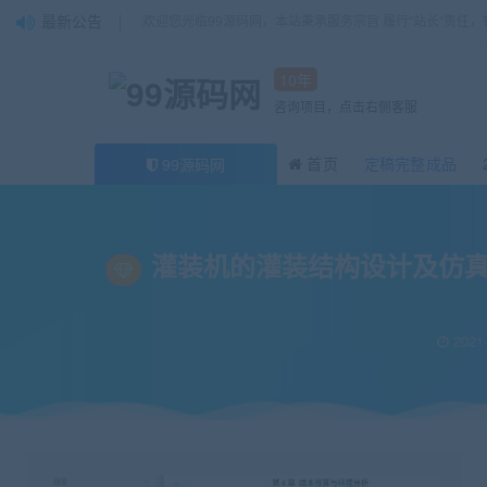
最新公告
欢迎您光临99源码网，本站秉承服务宗旨 履行“站长”责任
10年
咨询项目，点击右侧客服
首页
定稿完整成品
99源码网
当前位置：
99源码网
论文
灌装机的灌装结构设计及仿真毕业论文+任务书+开
>
>
灌装机的灌装结构设计及仿真毕
2021-