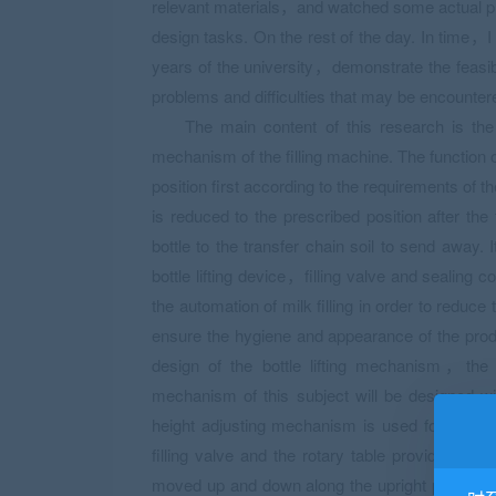
relevant materials，and watched some actual pr
design tasks. On the rest of the day. In time，I
years of the university，demonstrate the feasib
problems and difficulties that may be encountere
The main content of this research is the 
mechanism of the filling machine. The function of
position first according to the requirements of t
is reduced to the prescribed position after the f
bottle to the transfer chain soil to send away.
bottle lifting device，filling valve and sealing 
the automation of milk filling in order to reduc
ensure the hygiene and appearance of the produ
design of the bottle lifting mechanism，the fi
mechanism of this subject will be designed wi
height adjusting mechanism is used for adjustin
filling valve and the rotary table provided with
moved up and down along the upright post relativ