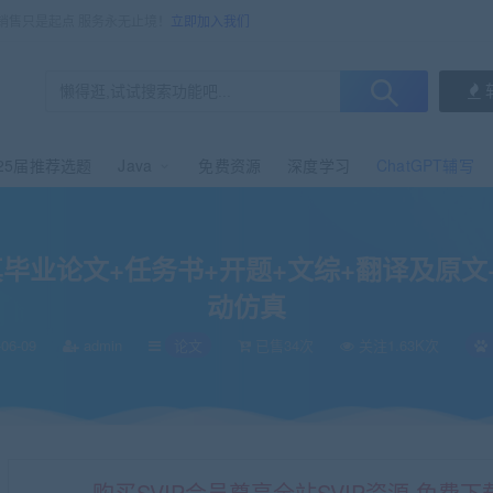
，销售只是起点 服务永无止境！
立即加入我们
25届推荐选题
Java
免费资源
深度学习
ChatGPT辅写
题+文综+翻译及原文+答辩PPT+cad图纸+UG模型及运动仿真
业论文+任务书+开题+文综+翻译及原文+答
动仿真
06-09
admin
论文
已售34次
关注1.63K次
购买SVIP会员尊享全站SVIP资源 免费下载 