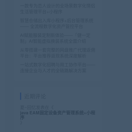
一款专为恋人设计的全场景数字化情侣
生活管理平台+小程序
智慧仓储出入库小程序+后台管理系统
—— 全流程数字化资产管控平台
AI赋能服装定制新体验——「健一定
制」AI智能虚拟换装系统全面介绍
从零搭建一套完整的网盘推广代理返佣
平台：平台推荐返现系统深度解析
一站式数字化招聘与用工协作平台——
连接企业与人才的全链路解决方案
近期评论
夏~回忆
发表在《
java EAM固定设备资产管理系统+小程
序
》