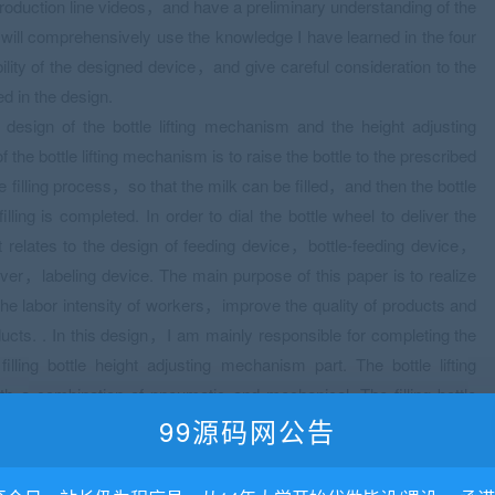
oduction line videos，and have a preliminary understanding of the
 will comprehensively use the knowledge I have learned in the four
ility of the designed device，and give careful consideration to the
d in the design.
design of the bottle lifting mechanism and the height adjusting
 the bottle lifting mechanism is to raise the bottle to the prescribed
he filling process，so that the milk can be filled，and then the bottle
illing is completed. In order to dial the bottle wheel to deliver the
 It relates to the design of feeding device，bottle-feeding device，
cover，labeling device. The main purpose of this paper is to realize
e the labor intensity of workers，improve the quality of products and
cts. . In this design，I am mainly responsible for completing the
lling bottle height adjusting mechanism part. The bottle lifting
th a combination of pneumatic and mechanical. The filling bottle
99源码网公告
g the distance between the liquid storage cylinder filled with the
 the lifting bottle table，so that the liquid storage cylinder can be
e to the turntable to meet the filling requirements of the different