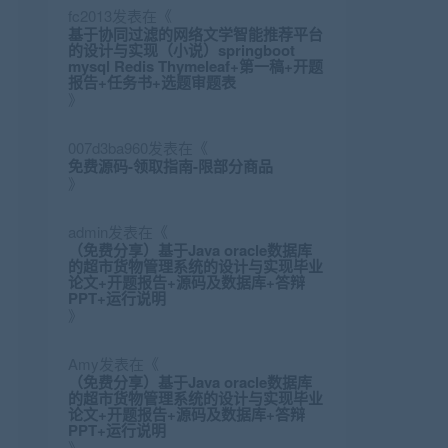
fc2013
发表在《
基于协同过滤的网络文学智能推荐平台
的设计与实现（小说）springboot
mysql Redis Thymeleaf+第一稿+开题
报告+任务书+选题审题表
》
007d3ba960
发表在《
免费源码-领取指南-限部分商品
》
admin
发表在《
（免费分享）基于Java oracle数据库
的超市货物管理系统的设计与实现毕业
论文+开题报告+源码及数据库+答辩
PPT+运行说明
》
Amy
发表在《
（免费分享）基于Java oracle数据库
的超市货物管理系统的设计与实现毕业
论文+开题报告+源码及数据库+答辩
PPT+运行说明
》