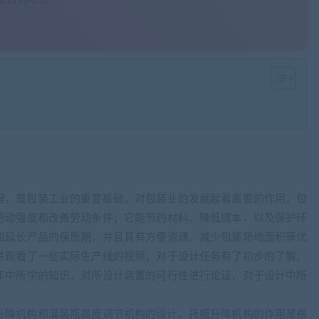
程，是包装工业的重要基础，对包装业的发展起着重要的作用。包
劳动强度和改善劳动条件；它能节约材料、降低成本，以及保护环
和延长产品的保质期，并且具有方便流通、减少包装场地面积等优
并观看了一些实际生产线的视频，对于设计任务有了初步的了解。
年中所学的知识，对所设计装置的可行性进行论证，对于设计中所
升降机构和灌装瓶高度调节机构的设计。托瓶升降机构的作用是根