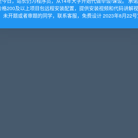
至今日，站长仍为程序员，从14年大学开始代做毕设/课设。 承
价格200及以上项目包远程安装配置，提供安装视频和代码讲解
re；motion；simulation
。 未开题或者审题的同学，联系客服，免费设计 2023年8月22号