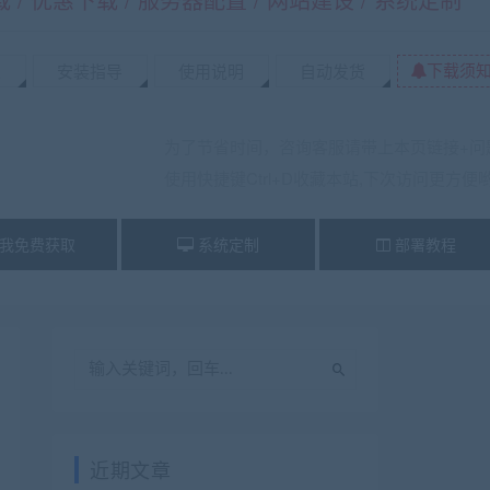
下载须
置
安装指导
使用说明
自动发货
为了节省时间，咨询客服请带上本页链接+问
使用快捷键Ctrl+D收藏本站,下次访问更方便
我免费获取
系统定制
部署教程
近期文章