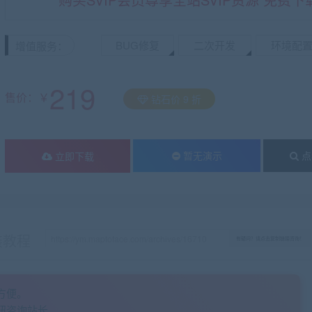
BUG修复
二次开发
环境配
增值服务：
219
售价：￥
钻石价 9 折
暂无演示
点
立即下载
装教程
有疑问？请点击复制链接咨询！
方便。
钮咨询站长