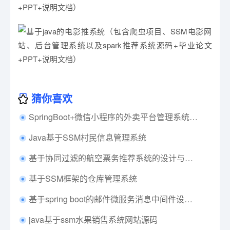
猜你喜欢
SpringBoot+微信小程序的外卖平台管理系统的设计与实现+第五稿+中期检查表+ppt+指导工作记录+开题+任务书+外文翻译+文献综述+指导工作记录等文档+查重报告+安装视频+讲解视频（已降重）
Java基于SSM村民信息管理系统
基于协同过滤的航空票务推荐系统的设计与实现（飞机票推荐系统）+第三稿+选题审批表+任务书+开题报告+中期检查报告+指导过程记录+ppt+相关问题+安装视频+讲解视频
基于SSM框架的仓库管理系统
基于spring boot的邮件微服务消息中间件设计与实现 毕业论文+系统功能图v1.0.vsdx+项目源码
java基于ssm水果销售系统网站源码