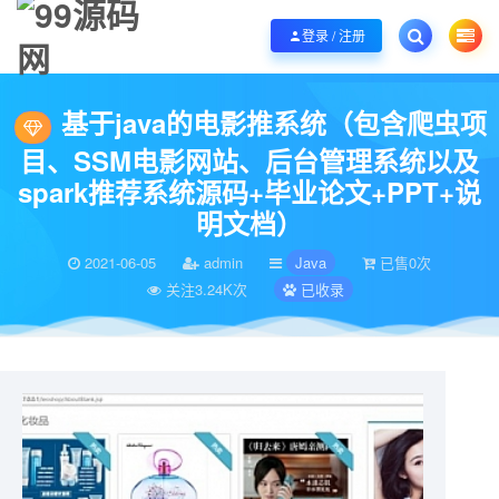
欢迎您光临99源码网，本站秉承服务宗旨 履行“站长”责任，销售只是起点 服务
登录 / 注册
当前位置：
99源码网
Java
基于java的电影推系统（包含爬虫项目、SSM电
>
>
基于java的电影推系统（包含爬虫项
目、SSM电影网站、后台管理系统以及
spark推荐系统源码+毕业论文+PPT+说
明文档）
2021-06-05
admin
Java
已售0次
关注3.24K次
已收录