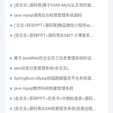
[含论文+源码等]基于SSM+MySQL实现的家庭医生预约平台
java mysql通用后台权限管理系统源码
[ 论文+辩论PPT+源码等]精品微信小程序ssm家教服务系统+后台管理系统前后分离VUE
[含论文+答辩PPT+源码等]SSM个人博客系统的设计与实现[包运行成功]
基于JavaWeb的企业员工信息管理系统的设计与实现毕业论文+任务书+中期表+翻译及原文+答辩+源码+数据库+辅导视频
ssm垃圾分类管理系统(含论文)、
SpringBoot+Mysql校园跑腿服务平台系统源码+运行教程+开发文档+开题+任务书+选题申请表+指导工作记录+答辩相关问题及解答+创新点+12周周进展+中期检查表
java mysql教师科研档案管理系统
[含论文+答辩PPT+任务书+中期检查表+源码等]S2SH洋酒销售系统|商城
[含论文+源码等]SSM房屋租赁系统|房屋出租|房产中介