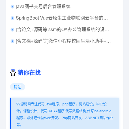
java图书交易后台管理系统
SpringBoot Vue云原生工业物联网云平台的设计与实现（修改版：基于Web的智能家居控制平台的设计与开发）+第六稿+中期检查表+中期ppt+周进展+开题+任务书+申请表+查重报告+安装视频+讲解视频（已降重）
[含论文+源码等]ssm的OA办公管理系统的设计与实现
[含文档+源码等]微信小程序校园生活小助手+后台管理系统前后分离VUE[包运行成功]
猜你在找
算法
99源码网专注代写Java程序，php程序，网站建设，毕业设
计，课程设计，代写C/C++程序,代写数据结构,代写ios android
程序。除外还代做Web开发、Php网站开发、ASP.NET网站作业
等。