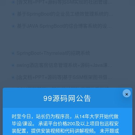
[含文档+PPT+源码等]SSM实现的社团管理系统[包运行成功]
基于SpringBoot的企业员工绩效管理系统的设计与实现+一稿+开题报告+任务书+开题ppt+功能讲解视频+安装视频+26讲讲解视频
基于JAVA SpringBoot的综合博客系统的设计与实现源码+文档+任务书+开题报告
SpringBoot+Thymeleaf的招聘系统
swing酒店客房信息管理系统+源码+Java课程设计报告
[含文档+PPT+源码等]基于SSM框架图书借阅管理系统开发与设计
SSM框架基于bs架构的社区物品回收系统设计与实现源码+论文第三稿+查重报告+安装视频（包安装部署，已降重）
×
99源码网公告
java mysql ssm框架的同城配送系统源码+论文第三版+包远程安装配置
基于去中心化的云存储平台的研究与设计+第三稿+中期检查表+ppt+周进展+开题+任务书+申请表+查重报告+安装视频+讲解视频（已降重）
时至今日，站长仍为程序员，从14年大学开始代做
毕设/课设。 承诺平台价格200及以上项目包远程安
Springboot+Mysql实现在线租房出租房屋系统源码+运行教程+开发文档
装配置，提供安装视频和代码讲解视频。 未开题或