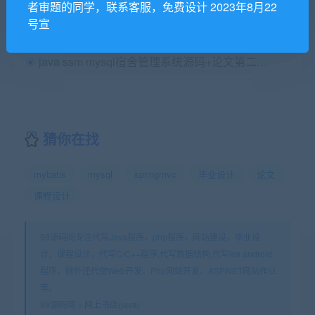
基于springboot mysql的疫情网课教学平台源码+论文+ppt
者审题的同学，联系客服，免费设计 2023年8月22
号宣
（免费分享）小程序上课考勤系统，java后台管理源码（小程序端有小bug）
java ssm mysql宿舍管理系统源码+论文第二版（原订做价0.9k）
猜你在找
mybatis
mysql
springmvc
毕业设计
论文
课程设计
99源码网专注代写Java程序，php程序，网站建设，毕业设
计，课程设计，代写C/C++程序,代写数据结构,代写ios android
程序。除外还代做Web开发、Php网站开发、ASP.NET网站作业
等。
99源码网
»
网上书店(java)