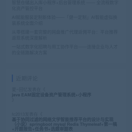
智慧仓储出入库小程序+后台管理系统 —— 全流程数字
化资产管控平台
AI赋能服装定制新体验——「健一定制」AI智能虚拟换
装系统全面介绍
从零搭建一套完整的网盘推广代理返佣平台：平台推荐
返现系统深度解析
一站式数字化招聘与用工协作平台——连接企业与人才
的全链路解决方案
近期评论
夏~回忆
发表在《
java EAM固定设备资产管理系统+小程序
》
fc2013
发表在《
基于协同过滤的网络文学智能推荐平台的设计与实现
（小说）springboot mysql Redis Thymeleaf+第一稿
+开题报告+任务书+选题审题表