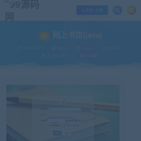
欢迎您光临99源码网，本站秉承服务宗旨 履行“站长”责任，销售只是起点 服务
登录 / 注册
当前位置：
99源码网
Java
网上书店(java)
>
>
网上书店(java)
2021-08-10
admin
Java
已售0次
关注6.59K次
已收录