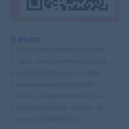
猜你喜欢
基于SSM的房屋出租管理系统设计与实现毕业论文+开题报告+项目源码
（精品）JAVA基于SSM框架的校园垃圾分类系统+讲解视频+论文+保远程安装配置
SSH固定资产管理系统(含论文、开题报告、答辩PPT、辅导视频)、
javaweb springboot小说阅读网站源码
springboot jpa汉服销售系统源码+论文+ppt+开题报告+任务书（论文的内容不一样，修改下即可
SSM的技术论坛含前后台（游戏内容）+安装视频+论文+开题报告+写作指导（包安装配置）
springboot实验室管理系统设计