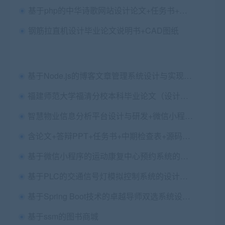
基于php的中华诗歌网站设计论文+任务书+开题+答辩PPT+设计源码+演示视频
钢筋拉直机设计毕业论文说明书+CAD图纸
基于Node.js的博客文章管理系统设计与实现毕业论文+任务书+中期表+外文翻译及原文+答辩PPT+项目源码及数据库
福建师范大学福清分校本科毕业论文（设计）打印格式
智慧物业信息分析平台设计与研发+微信小程序+第四稿+开题+任务书+查重报告+安装视频+讲解视频（已降重，功能比较多，比较复杂）（3.71G）
含论文+答辩PPT+任务书+中期检查表+源码等javaweb网络考试系统
基于微信小程序的运动康复中心预约系统的设计与实现（医院预约挂号小程序）（SpringBoot+Vue+Uniapp）+第二稿++开题+任务书+选题申请表+指导工作记录+答辩相关问题及解答+创新点+12周周进展+中期检查表+带敲笔记资料+安装视频
基于PLC的交通信号灯模拟控制系统的设计毕业设计论文+任务书+评分表
基于Spring Boot技术的卓越导师双选系统设计与实现+论文
基于ssm的图书商城