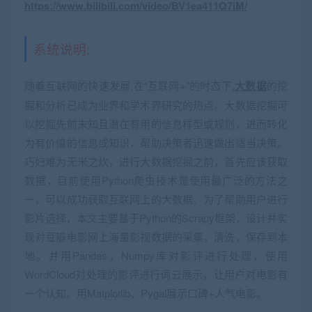
https://www.bilibili.com/video/BV1ea411Q7iM/
系统说明:
随着互联网的快速发展,在“互联网+”的时态下,
大数据
的挖
掘和分析已成为业界和学术界研究的热点。大数据挖掘可
以挖掘先前未知且潜在有用的信息样型或规则，进而转化
为有价值的信息或知识，帮助决策者迅速做出适当决策。
巧妇难为无米之炊，进行大数据挖掘之前，首先应该获取
数据，目前使用Python爬虫技术是使用最广泛的方法之
一，可以成功获取互联网上的大数据。为了帮助用户进行
影片选择，本文主要基于Python的Scrapy框架，设计并实
现对豆瓣电影网上海量影视数据的采集，清洗，保存到本
地。并用Pandas，Numpy库对影评进行处理，使用
WordCloud对处理的影评进行词云展示，让用户对电影有
一个认知。用Matplotlib、Pygal展示口碑+人气电影。