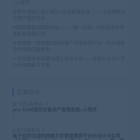
+小程序
智慧仓储出入库小程序+后台管理系统 —— 全流程数字
化资产管控平台
AI赋能服装定制新体验——「健一定制」AI智能虚拟换
装系统全面介绍
从零搭建一套完整的网盘推广代理返佣平台：平台推荐
返现系统深度解析
一站式数字化招聘与用工协作平台——连接企业与人才
的全链路解决方案
近期评论
夏~回忆
发表在《
java EAM固定设备资产管理系统+小程序
》
fc2013
发表在《
基于协同过滤的网络文学智能推荐平台的设计与实现