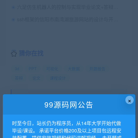
六足仿生机器人的控制与实现毕业论文+答辩PPT+总结报告+项目源码
ssh框架的信阳市南湾湖旅游网站的设计与开发源码+论文第三稿+ppt+代码讲解视频+安装视频+中期检查表（包安装部署，已降重
猜你在找
3d
PPT
可视化
大数据
开题报告
答辩
论文
课程设计
99源码网专注代写Java程序，php程序，网站建设，毕业设
×
99源码网公告
计，课程设计，代写C/C++程序,代写数据结构,代写ios android
程序。除外还代做Web开发、Php网站开发、ASP.NET网站作业
等。
时至今日，站长仍为程序员，从14年大学开始代做
99源码网
»
基于Python的豆瓣Top250排行榜影片数据爬取和分
毕设/课设。 承诺平台价格200及以上项目包远程安
析毕业论文+开题报告+答辩PPT+视频讲解+项目源码及运行结
装配置，提供安装视频和代码讲解视频。 未开题或