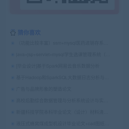
猜你喜欢
（功能比较丰富）ssm+mysql医药进销存系统源码（包远程安装配置及代码讲解）
java+jsp+servlet+mysql学生选课管理系统（源码+论文+开题+任务书）
[毕业设计]基于Spark网易云音乐数据分析
基于Hadoop和SparkSQL大数据日志分析与可视化设计 毕业论文+任务书+中期检查表+外文翻译及原文+答辩PPT+源码+数据库+程序运行说明
广告与品牌形象的塑造论文
高校后勤综合数据管理与分析系统设计与实现毕业论文+文献资料+JavaSSM项目源码及Mysql数据库
新疆科技学院本科毕业论文（设计）材料清单与装订顺序
液压式蜂窝煤成型机设计毕业论文+cad图纸+三维图纸