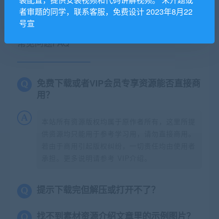
果
者审题的同学，联系客服，免费设计 2023年8月22
号宣
常见问题FAQ
免费下载或者VIP会员专享资源能否直接商
用？
本站所有资源版权均属于原作者所有，这里所提
供资源均只能用于参考学习用，请勿直接商用。
若由于商用引起版权纠纷，一切责任均由使用者
承担。更多说明请参考 VIP介绍。
提示下载完但解压或打开不了？
找不到素材资源介绍文章里的示例图片？