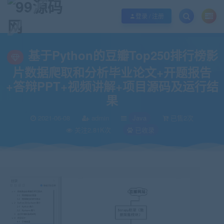
欢迎您光临99源码网，本站秉承服务宗旨 履行“站长”责任，销售只是起点 服务
登录 / 注册
当前位置：
99源码网
Java
基于Python的豆瓣Top250排行榜影片数据
>
>
基于Python的豆瓣Top250排行榜影
片数据爬取和分析毕业论文+开题报告
+答辩PPT+视频讲解+项目源码及运行结
果
2021-06-08
admin
Java
已售2次
关注2.81K次
已收录