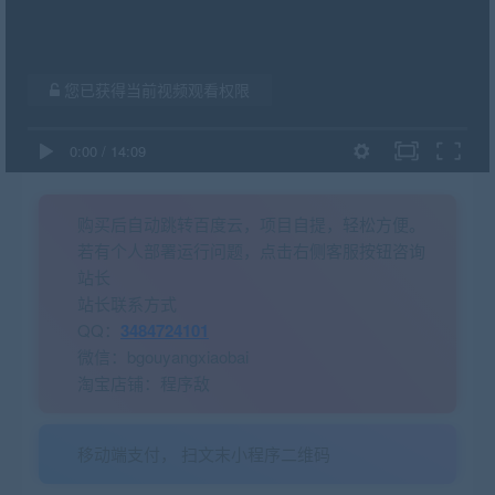
您已获得当前视频观看权限
0:00
/
14:09
购买后自动跳转百度云，项目自提，轻松方便。
若有个人部署运行问题，点击右侧客服按钮咨询
站长
站长联系方式
QQ：
3484724101
微信：bgouyangxiaobai
淘宝店铺：程序敌
移动端支付， 扫文末小程序二维码