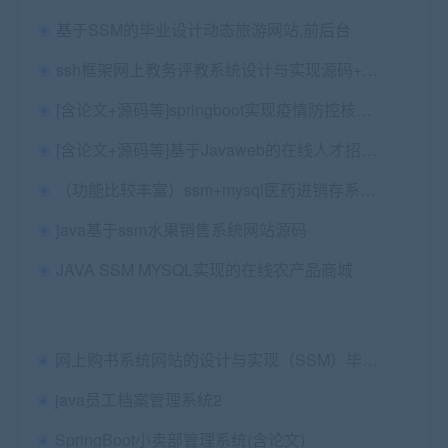
基于SSM的毕业设计动态旅游网站,前后台
ssh框架网上教务评教系统设计与实现源码+论文第三稿+ppt+中期检查表+文献综述+任务书+开题报告+查重报告
[含论文+源码等]springboot实现疫情防控核酸检测管理系统
[含论文+源码等]基于Javaweb的在线人才招聘系统求职兼职应聘[包运行成功]
（功能比较丰富）ssm+mysql医药进销存系统源码（包远程安装配置及代码讲解）
java基于ssm水果销售系统网站源码
JAVA SSM MYSQL实现的在线农产品商城
网上购书系统网站的设计与实现（SSM）毕业论文+开题报告+答辩PPT+项目源码及数据库
java员工档案管理系统2
SpringBoot小卖部管理系统(含论文)