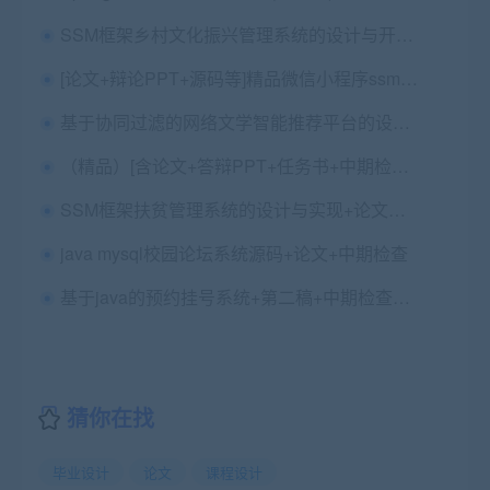
SSM框架乡村文化振兴管理系统的设计与开发源码+论文一稿+任务书+开题ppt+答辩ppt+开题报告+安装视频（已降重
[论文+辩论PPT+源码等]精品微信小程序ssm户外体能训练教学平台+后台管理系统|前后分离
基于协同过滤的网络文学智能推荐平台的设计与实现（小说）springboot mysql Redis Thymeleaf+第一稿+开题报告+任务书+选题审题表
（精品）[含论文+答辩PPT+任务书+中期检查表+源码等]基于S2SH的医院在线挂号[包运行成功]
SSM框架扶贫管理系统的设计与实现+论文第六稿+中期自检表+文献综述+安装视频+代码讲解视频+查重报告（已降重）
java mysql校园论坛系统源码+论文+中期检查
基于java的预约挂号系统+第二稿+中期检查表+ppt+周进展+开题+任务书+申请表+查重报告+安装视频+讲解视频（已降重）
猜你在找
毕业设计
论文
课程设计