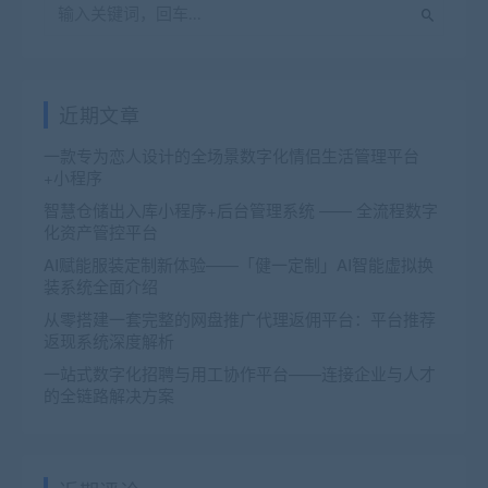
近期文章
一款专为恋人设计的全场景数字化情侣生活管理平台
+小程序
智慧仓储出入库小程序+后台管理系统 —— 全流程数字
化资产管控平台
AI赋能服装定制新体验——「健一定制」AI智能虚拟换
装系统全面介绍
从零搭建一套完整的网盘推广代理返佣平台：平台推荐
返现系统深度解析
一站式数字化招聘与用工协作平台——连接企业与人才
的全链路解决方案