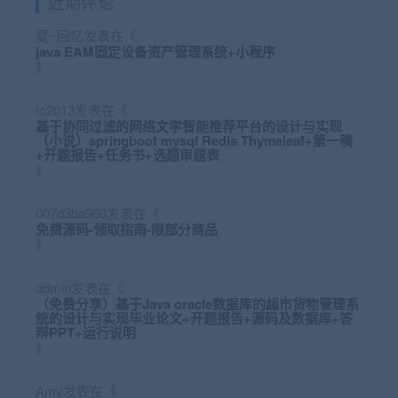
近期评论
夏~回忆
发表在《
java EAM固定设备资产管理系统+小程序
》
fc2013
发表在《
基于协同过滤的网络文学智能推荐平台的设计与实现
（小说）springboot mysql Redis Thymeleaf+第一稿
+开题报告+任务书+选题审题表
》
007d3ba960
发表在《
免费源码-领取指南-限部分商品
》
admin
发表在《
（免费分享）基于Java oracle数据库的超市货物管理系
统的设计与实现毕业论文+开题报告+源码及数据库+答
辩PPT+运行说明
》
Amy
发表在《