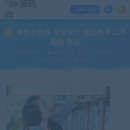
欢迎您光临99源码网，本站秉承服务宗旨 履行“站长”责任，销售只是起点 服务
登录 / 注册
当前位置：
99源码网
Java
微信小程序 毕业设计 校园助手 二手 跑腿 商城
>
>
微信小程序 毕业设计 校园助手 二手
跑腿 商城
2021-07-17
admin
Java
已售0次
关注1.76K次
已收录