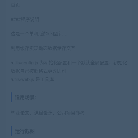
首页
####程序说明
这是一个单机版的小程序….
利用缓存实现动态数据储存交互
/utils/config.js 为初始化配置和一个默认全局配置，初始化
数据自己按照格式更改即可
/utils/web.js 是工具库
适用场景：
毕业
论文
、
课程设计
、公司项目参考
运行截图