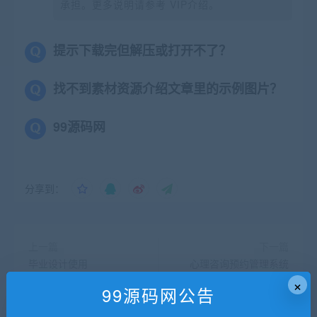
承担。更多说明请参考 VIP介绍。
提示下载完但解压或打开不了？
找不到素材资源介绍文章里的示例图片？
99源码网
分享到：
上一篇
下一篇
毕业设计使用
心理咨询预约管理系统
×
springboot+mybatis+shiro+activity
（javaEE）servlet
99源码网公告
的企业办公Oa系统