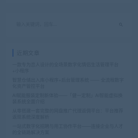
近期文章
一款专为恋人设计的全场景数字化情侣生活管理平台
+小程序
智慧仓储出入库小程序+后台管理系统 —— 全流程数字
化资产管控平台
AI赋能服装定制新体验——「健一定制」AI智能虚拟换
装系统全面介绍
从零搭建一套完整的网盘推广代理返佣平台：平台推荐
返现系统深度解析
一站式数字化招聘与用工协作平台——连接企业与人才
的全链路解决方案