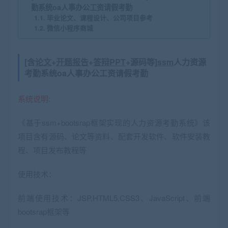
勤系统oa人事办公工资请假考勤
毕业论文、课程设计、公司项目参考
微信小程序商城
[含
论文
+
开题报告
+
答辩
PPT
+源码等]
ssm
人力资源
考勤系统oa人事办公工资请假考勤
系统说明:
《基于ssm+bootsrap框架实现的人力资源考勤系统》该
项目含有源码、论文等资料、配套开发软件、软件安装教
程、项目发布教程等
使用技术：
前端使用技术：JSP,HTML5,CSS3、JavaScript、前端
bootsrap框架等