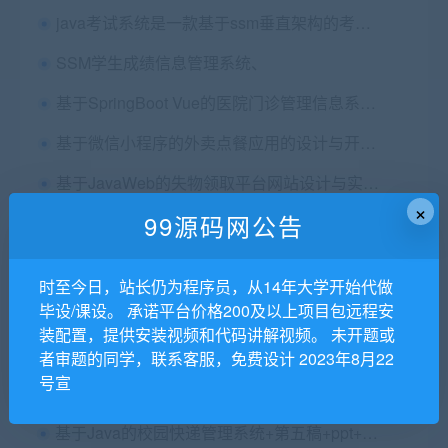
java考试系统是一款基于ssm垂直架构的考试系统源码
SSM学生成绩信息管理系统、
基于SpringBoot Vue的医院门诊管理信息系统的设计与实现+第四稿+中期检查表+ppt+周进展+开题+任务书+申请表+查重报告+安装视频+讲解视频（已降重）
基于微信小程序的外卖点餐应用的设计与开发+论文初稿+小程序讲解
基于JavaWeb的失物领取平台网站设计与实现毕业论文+任务书+开题报告+答辩PPT+运行说明+运行教程视频+项目源码及数据库文件
×
99源码网公告
（精品）S2SH高校实验室管理系统[含论文_开题报告_源码等][包运行成功]
SpringBoot Vue家居好物商城小程序的设计与实现（57张表， 功能更多）
时至今日，站长仍为程序员，从14年大学开始代做
springboot vue 校园招聘管理系统源码+论文+演示视频
毕设/课设。 承诺平台价格200及以上项目包远程安
装配置，提供安装视频和代码讲解视频。 未开题或
[含论文+答辩PPT+任务书+中期检查表+源码等]S2SH动漫论坛
者审题的同学，联系客服，免费设计 2023年8月22
号宣
基于Java的校园快递管理系统+第五稿+ppt+外文文献翻译+文献综述+开题报告+查重报告+安装视频+讲解视频（已降重）