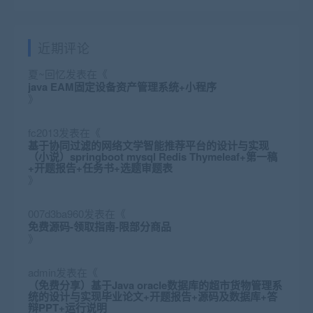
近期评论
夏~回忆
发表在《
java EAM固定设备资产管理系统+小程序
》
fc2013
发表在《
基于协同过滤的网络文学智能推荐平台的设计与实现
（小说）springboot mysql Redis Thymeleaf+第一稿
+开题报告+任务书+选题审题表
》
007d3ba960
发表在《
免费源码-领取指南-限部分商品
》
admin
发表在《
（免费分享）基于Java oracle数据库的超市货物管理系
统的设计与实现毕业论文+开题报告+源码及数据库+答
辩PPT+运行说明