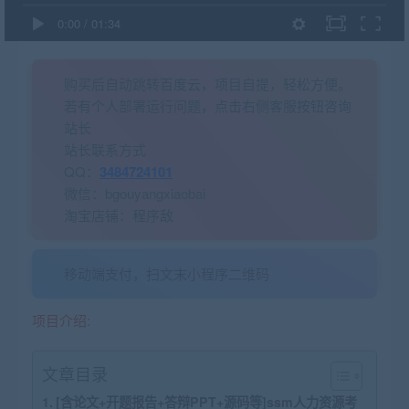
0:00
/
01:34
购买后自动跳转百度云，项目自提，轻松方便。
若有个人部署运行问题，点击右侧客服按钮咨询
站长
站长联系方式
QQ：
3484724101
微信：bgouyangxiaobai
淘宝店铺：程序敌
移动端支付，扫文末小程序二维码
项目介绍:
文章目录
[含论文+开题报告+答辩PPT+源码等]ssm人力资源考