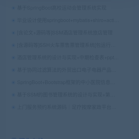
基于SpringBoot高校运动会管理系统实现
毕业设计使用springboot+mybatis+shiro+activity的企业办公Oa系统
[含论文+源码等]SSM酒店管理系统旅店管理
[含源码等]SSH火车票售票管理系统[包运行成功]
酒店管理系统的设计与实现+中期检查表+ppt+周进展+开题+任务书+申请表+指导工作记录+查重报告+安装视频+讲解视频（已降重）
基于协同过滤算法的外贸出口电子电器产品的推荐系统的设计与实现+第六稿+中期检查表+ppt+周进展+开题+任务书+申请表+查重报告+安装视频+讲解视频27讲（已降重）（2.75G）
SpringBoot+Bootstrap框架的中小医院信息系统源码+安装教程
基于SSM的图书管理系统的设计与实现+第五稿+中英文翻译+中期检查表+ppt+周进展+开题+任务书+申请表+查重报告+安装视频+讲解视频（已降重）
上门服务预约系统源码｜足疗按摩家政平台（含用户技师商户代理后台，全端支持，Java+PHP双版）