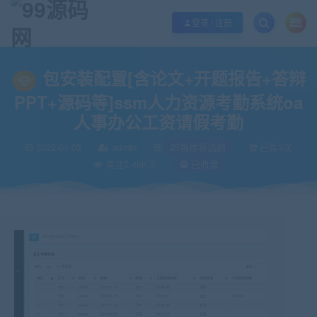
欢迎您光临99源码网，本站秉承服务宗旨 履行“站长”责任，销售只是起点 服务
登录 / 注册
当前位置：
99源码网
25届推荐选题
包安装配置[含论文+开题报告+答辩PP
>
>
包安装配置[含论文+开题报告+答辩
PPT+源码等]ssm人力资源考勤系统oa
人事办公工资请假考勤
2022-01-03
admin
25届推荐选题
已售3次
关注2.46K次
已收录