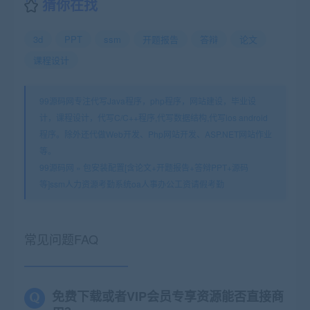
猜你在找
3d
PPT
ssm
开题报告
答辩
论文
课程设计
99源码网专注代写Java程序，php程序，网站建设，毕业设
计，课程设计，代写C/C++程序,代写数据结构,代写ios android
程序。除外还代做Web开发、Php网站开发、ASP.NET网站作业
等。
99源码网
»
包安装配置[含论文+开题报告+答辩PPT+源码
等]ssm人力资源考勤系统oa人事办公工资请假考勤
常见问题FAQ
免费下载或者VIP会员专享资源能否直接商