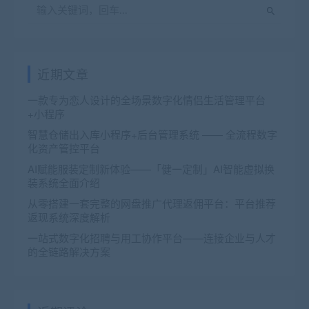
近期文章
一款专为恋人设计的全场景数字化情侣生活管理平台
+小程序
智慧仓储出入库小程序+后台管理系统 —— 全流程数字
化资产管控平台
AI赋能服装定制新体验——「健一定制」AI智能虚拟换
装系统全面介绍
从零搭建一套完整的网盘推广代理返佣平台：平台推荐
返现系统深度解析
一站式数字化招聘与用工协作平台——连接企业与人才
的全链路解决方案