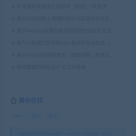
矿井通风系统设计说明书（论文）+任务书
基于SSH的网上商城的设计与实现毕业论文+项目源码及数据库文件
基于Arduino的遥控电子密码锁的设计毕业设计论文+实物图+原理图+程序+外文翻译及原文
电气与机械工程学院2021届本科毕业论文（设计）工作流程
基于Python的网络爬虫（智联招聘）开发与实现毕业论文+作品源码+演示视频
矩阵键盘的研究设计 论文评审表
猜你在找
ssm
论文
论文
99源码网专注代写Java程序，php程序，网站建设，毕业设