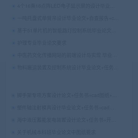
4个16乘16点阵LED电子显示屏的设计毕业论文+开题报告+原理图+点阵屏+程序+外文翻译及原文+流程图
一吨托盘式单臂吊设计毕业论文+自查报告+cad图纸
基于51单片机的智能路灯控制系统毕业论文+设计说明+仿真+程序
护理专业毕业论文要求
中医药文化传播网站的前端设计与实现 毕业论文+设计源码
物料搬运装置及控制系统设计毕业论文+任务书+翻译及原文+答辩PPT+cad图纸+PLC接线图+检测报告
脚手架专项方案设计论文+任务书+cad图纸+查重报告
塑件轴注射模具设计毕业论文+任务书+cad图纸
海中液压蓄能发电装置设计论文+任务书+开题+外文翻译+cad图纸
关于机械本科班毕业论文中图纸要求