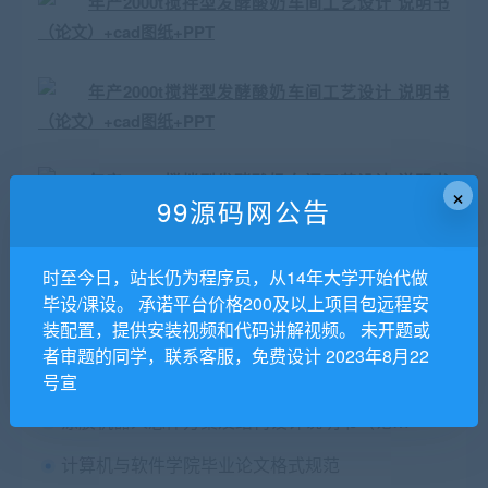
×
99源码网公告
时至今日，站长仍为程序员，从14年大学开始代做
猜你喜欢
毕设/课设。 承诺平台价格200及以上项目包远程安
装配置，提供安装视频和代码讲解视频。 未开题或
基于三周加速度传感器的计步器设计毕业论文+任务书+开题报告+原理图+程序+元器件资料+制作讲解等
者审题的同学，联系客服，免费设计 2023年8月22
年产2万吨山楂酒工厂的设计—发酵工段及车间的设计毕业论文+任务书+cad图纸
号宣
涂胶机器人总体方案及结构设计说明书（论文）+任务书+开题报告+翻译及原文+CAD图纸
计算机与软件学院毕业论文格式规范