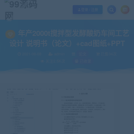
欢迎您光临99源码网，本站秉承服务宗旨 履行“站长”责任，销售只是起点 服务
登录 / 注册
当前位置：
99源码网
论文
年产2000t搅拌型发酵酸奶车间工艺设计 说明书（
>
>
年产2000t搅拌型发酵酸奶车间工艺
设计 说明书（论文）+cad图纸+PPT
2021-06-08
admin
论文
已售34次
关注2.5K次
已收录