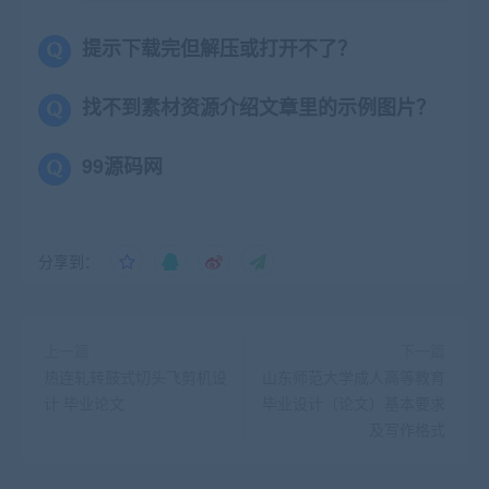
提示下载完但解压或打开不了？
找不到素材资源介绍文章里的示例图片？
99源码网
分享到：
上一篇
下一篇
热连轧转鼓式切头飞剪机设
山东师范大学成人高等教育
计 毕业论文
毕业设计（论文）基本要求
及写作格式