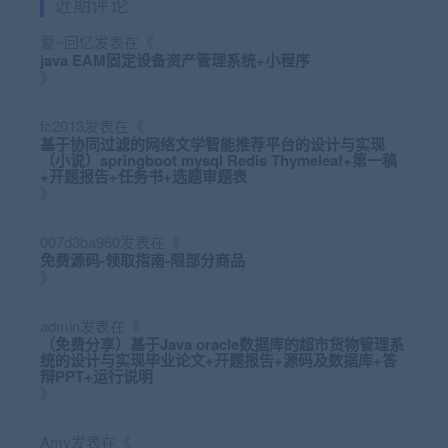
近期评论
夏~回忆
发表在《
java EAM固定设备资产管理系统+小程序
》
fc2013
发表在《
基于协同过滤的网络文学智能推荐平台的设计与实现
（小说）springboot mysql Redis Thymeleaf+第一稿
+开题报告+任务书+选题审题表
》
007d3ba960
发表在《
免费源码-领取指南-限部分商品
》
admin
发表在《
（免费分享）基于Java oracle数据库的超市货物管理系
统的设计与实现毕业论文+开题报告+源码及数据库+答
辩PPT+运行说明
》
Amy
发表在《