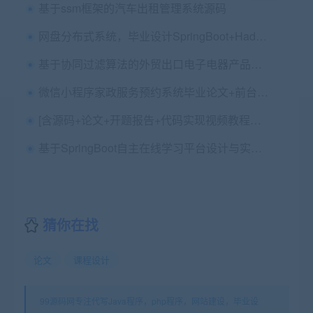
基于ssm框架的汽车出租管理系统源码
网盘分布式系统，毕业设计SpringBoot+Hadoop+Vue
基于协同过滤算法的外贸出口电子电器产品的推荐系统的设计与实现+第六稿+中期检查表+ppt+周进展+开题+任务书+申请表+查重报告+安装视频+讲解视频27讲（已降重）（2.75G）
微信小程序家政服务预约系统毕业论文+前台源码+后台（JavaSSM）源码及Mysql数据库
[含源码+论文+开题报告+代码实现视频教程等]javaweb点餐系统全套
基于SpringBoot自主在线学习平台设计与实现论文+开题报告+ppt+查重报告（包安装配置）
猜你在找
论文
课程设计
99源码网专注代写Java程序，php程序，网站建设，毕业设