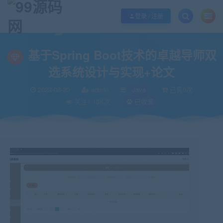
欢迎您光临99源码网，本站秉承服务宗旨 履行“站长”责任，销售只是起点 服务
登录 / 注册
当前位置：
99源码网
Java
基于Spring Boot技术的卓越导师双选系统设计
>
>
基于Spring Boot技术的卓越导师双
选系统设计与实现+论文
2023-08-20
admin
Java
已售0次
关注1.13K次
已收录