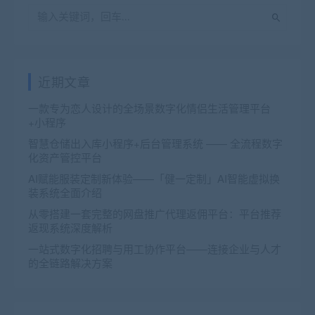
近期文章
一款专为恋人设计的全场景数字化情侣生活管理平台
+小程序
智慧仓储出入库小程序+后台管理系统 —— 全流程数字
化资产管控平台
AI赋能服装定制新体验——「健一定制」AI智能虚拟换
装系统全面介绍
从零搭建一套完整的网盘推广代理返佣平台：平台推荐
返现系统深度解析
一站式数字化招聘与用工协作平台——连接企业与人才
的全链路解决方案