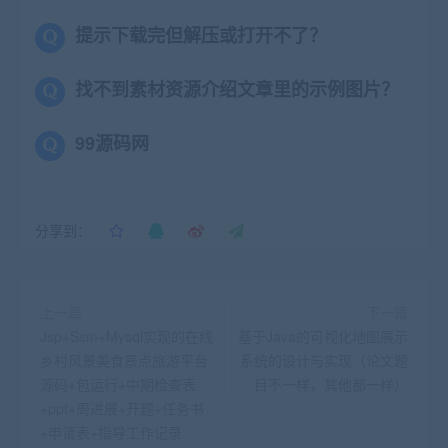
提示下载完但解压或打开不了？
找不到素材资源介绍文章里的示例图片？
99源码网
分享到：
上一篇
下一篇
Jsp+Ssm+Mysql实现的在线
基于Java的可视化地图展示
乡村风景美食景点旅游平台
系统的设计与实现（论文题
源码+包运行+中期检查表
目不一样，其他都一样）
+ppt+周进展+开题+任务书
+申请表+指导工作记录