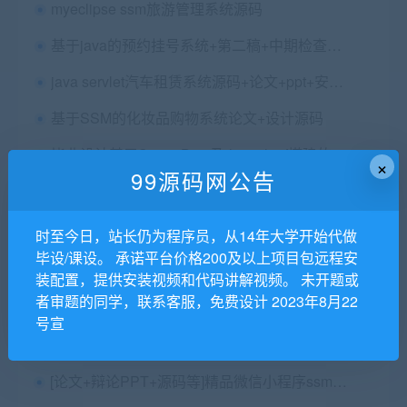
myeclipse ssm旅游管理系统源码
基于java的预约挂号系统+第二稿+中期检查表+ppt+周进展+开题+任务书+申请表+查重报告+安装视频+讲解视频（已降重）
java servlet汽车租赁系统源码+论文+ppt+安装配置+idea、eclipse版本
基于SSM的化妆品购物系统论文+设计源码
毕业设计基于SpringBoot及thymeleaf搭建的疫情信息管理系统
×
99源码网公告
java springboot电子产品销售网站的设计与实现源码+论文第三稿+ppt+代码讲解视频+功能讲解视频+安装视频（包安装部署，已降重）
时至今日，站长仍为程序员，从14年大学开始代做
毕设/课设。 承诺平台价格200及以上项目包远程安
基于SpringBoot的房屋租赁系统的设计与实现（thymeleaf+MySQL)+第三稿+任务书+毕业指导记录表+研究目的+目前进展情况+安装视频+代码讲解视频
装配置，提供安装视频和代码讲解视频。 未开题或
者审题的同学，联系客服，免费设计 2023年8月22
智慧水产养殖系统，SpringBoot
号宣
ssm java mysql基于用户兴趣漂移的推荐系统源码（多版本）
[论文+辩论PPT+源码等]精品微信小程序ssm家校通系统+后台管理系统前后分离VUE