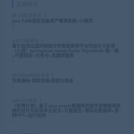
近期评论
夏~回忆
发表在《
java EAM固定设备资产管理系统+小程序
》
fc2013
发表在《
基于协同过滤的网络文学智能推荐平台的设计与实现
（小说）springboot mysql Redis Thymeleaf+第一稿
+开题报告+任务书+选题审题表
》
007d3ba960
发表在《
免费源码-领取指南-限部分商品
》
admin
发表在《
（免费分享）基于Java oracle数据库的超市货物管理系
统的设计与实现毕业论文+开题报告+源码及数据库+答
辩PPT+运行说明
》