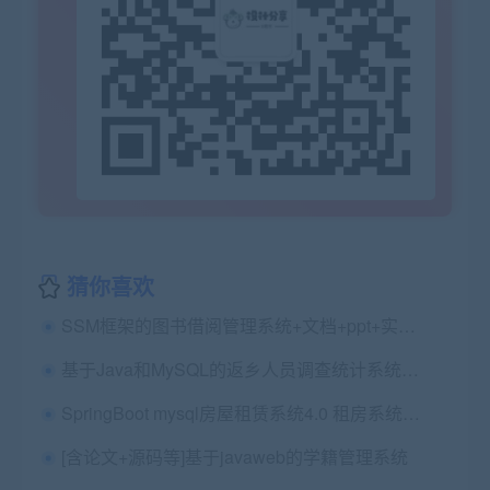
猜你喜欢
SSM框架的图书借阅管理系统+文档+ppt+实训报告
基于Java和MySQL的返乡人员调查统计系统（文档和系统样式不一样，改一下即可）
SpringBoot mysql房屋租赁系统4.0 租房系统源码（包远程安装
[含论文+源码等]基于javaweb的学籍管理系统