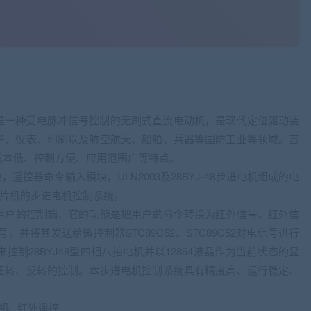
是一种受电脉冲信号控制的无刷式直流电动机，是现代定位驱动装
子、仪表、印刷以及航空航天、船舶、兵器等国防工业等领域。基
成本低、控制方便、应用范围广等特点。
，遥控器命令输入模块，ULN2003及28BYJ-48步进电机组成的电
单片机的步进电机控制系统。
为用户的控制端，它的功能是把用户的命令转换为红外信号。红外信
，并将其发送给微控制器STC89C52。STC89C52对电信号进行
制28BYJ48型四相八拍电机并以12864液晶作为当前状态的显
正转、反转的控制。本步进电机控制系统具有精度高、运行稳定、
电机 红外遥控