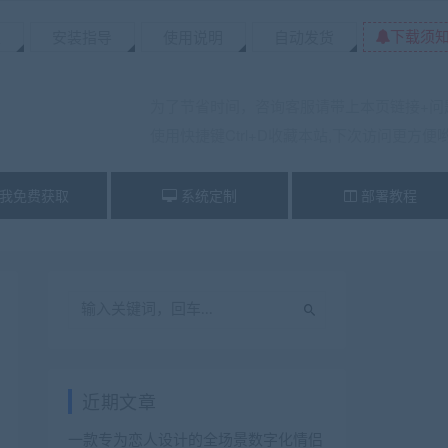
下载须
置
安装指导
使用说明
自动发货
为了节省时间，咨询客服请带上本页链接+问
使用快捷键Ctrl+D收藏本站,下次访问更方便
我免费获取
系统定制
部署教程
近期文章
一款专为恋人设计的全场景数字化情侣