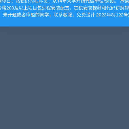
至今日，站长仍为程序员，从14年大学开始代做毕设/课设。 承
价格200及以上项目包远程安装配置，提供安装视频和代码讲解
。 未开题或者审题的同学，联系客服，免费设计 2023年8月22号