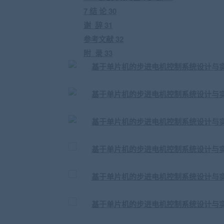
7 结 论 30
谢 辞 31
参考文献 32
附 录 33