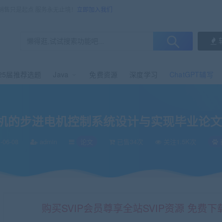
，销售只是起点 服务永无止境！
立即加入我们
25届推荐选题
Java
免费资源
深度学习
ChatGPT辅写
论文+原理图+程序
机的步进电机控制系统设计与实现毕业论文
-06-08
admin
论文
已售34次
关注1.5K次
购买SVIP会员尊享全站SVIP资源 免费下载 