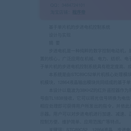
QQ：3484724101
淘宝店铺：
程序帝
基于单片机的步进电机控制系统
设计与实现
摘 要
步进电机是一种纯粹的数字控制电动机，
置的核心，广泛应用在机械、电力、纺织、电
于单片机的步进电机控制系统具有稳定度高、
本系统是由STC89C52单片机核心处理模块
机模块，12864液晶输出模块共同组成的基于
本设计以载波为38KHZ的红外遥控器作
号由TL1838接收，它可以将光信号转换为电信号
相应处理即可获得用户所发出的指令，并依此来控
示器。用户可以对步进电机进行加速、减速、
控制方便、维护简单、应用范围广等特点。
关键词：STC89C52 12864液晶 步进