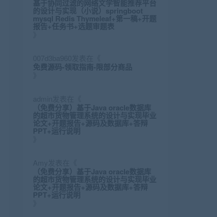
基于协同过滤的网络文学智能推荐平台
的设计与实现（小说）springboot
mysql Redis Thymeleaf+第一稿+开题
报告+任务书+选题审题表
》
007d3ba960
发表在《
免费源码-领取指南-限部分商品
》
admin
发表在《
（免费分享）基于Java oracle数据库
的超市货物管理系统的设计与实现毕业
论文+开题报告+源码及数据库+答辩
PPT+运行说明
》
Amy
发表在《
（免费分享）基于Java oracle数据库
的超市货物管理系统的设计与实现毕业
论文+开题报告+源码及数据库+答辩
PPT+运行说明
》