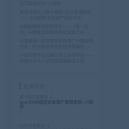
生活管理平台+小程序
智慧仓储出入库小程序+后台管理系统
—— 全流程数字化资产管控平台
AI赋能服装定制新体验——「健一定
制」AI智能虚拟换装系统全面介绍
从零搭建一套完整的网盘推广代理返佣
平台：平台推荐返现系统深度解析
一站式数字化招聘与用工协作平台——
连接企业与人才的全链路解决方案
近期评论
夏~回忆
发表在《
java EAM固定设备资产管理系统+小程
序
》
fc2013
发表在《