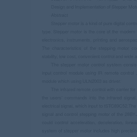
Design and Implementation of Stepper Mo
Abstract
Stepper motor is a kind of pure digital cont
type. Stepper motor is the core of the modern or
electronics, instruments, printing and aerospa
The characteristics of the stepping motor c
stability, low cost, convenient control and wide ap
The stepper motor control system consis
input control module using IR remote contro
module which using ULN2003 as driver.
The infrared remote control with carrier f
the users’ commands into the infrared signal.
electrical signal, which input to tSTC89C52.Th
signal and control stepping motor of the 28B
could control acceleration, deceleration, forw
system of stepper motor includes high precisio