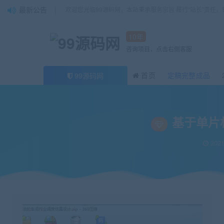
最新公告
欢迎您光临99源码网，本站秉承服务宗旨 履行“站长”责任
10年
咨询项目，点击右侧客服
首页
定稿完整成品
99源码网
当前位置：
99源码网
论文
基于单片机的步进电机控制系统设计与实现毕业
>
>
基于单片
2021