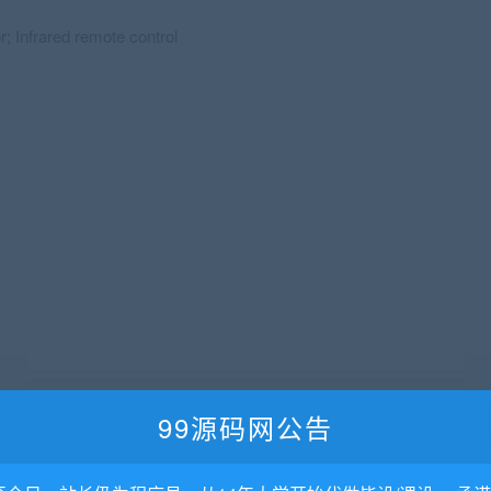
 Infrared remote control
99源码网公告