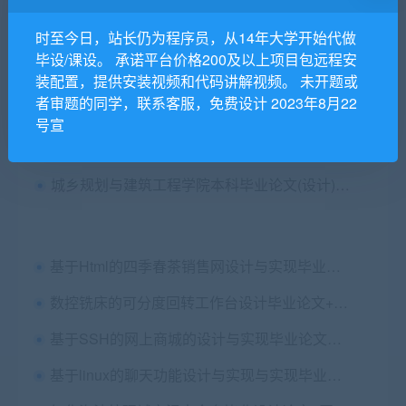
校园网络构建方案设计毕业论文+拓扑图vsd文件
时至今日，站长仍为程序员，从14年大学开始代做
电弧炉电极升降控制系统仿真毕业论文+任务书+开题报告
毕设/课设。 承诺平台价格200及以上项目包远程安
基于ARM7的嵌入式智能家居系统-系统的图形驱动与界面设计毕业论文+任务书+开题报告+仿真附录代码
装配置，提供安装视频和代码讲解视频。 未开题或
者审题的同学，联系客服，免费设计 2023年8月22
微积分在金融投资中的应用毕业论文
号宣
基于java的坦克大战游戏设计与实现 毕业论文+设计源码
城乡规划与建筑工程学院本科毕业论文(设计)开题答辩工作安排的通知
基于Html的四季春茶销售网设计与实现毕业论文+任务书+文档代码+演示视频
数控铣床的可分度回转工作台设计毕业论文+cad图纸+答辩PPT
基于SSH的网上商城的设计与实现毕业论文+项目源码及数据库文件
基于linux的聊天功能设计与实现与实现毕业论文+任务书+外文翻译+设计源码+答辩PPT