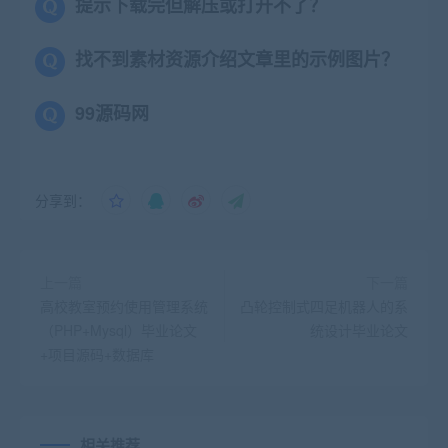
提示下载完但解压或打开不了？
找不到素材资源介绍文章里的示例图片？
99源码网
分享到：
上一篇
下一篇
高校教室预约使用管理系统
凸轮控制式四足机器人的系
（PHP+Mysql）毕业论文
统设计毕业论文
+项目源码+数据库
相关推荐