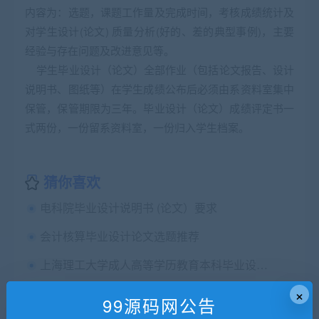
内容为：选题，课题工作量及完成时间，考核成绩统计及
对学生设计(论文) 质量分析(好的、差的典型事例)，主要
经验与存在问题及改进意见等。
学生毕业设计（论文）全部作业（包括论文报告、设计
说明书、图纸等）在学生成绩公布后必须由系资料室集中
保管，保管期限为三年。毕业设计（论文）成绩评定书一
式两份，一份留系资料室，一份归入学生档案。
猜你喜欢
电科院毕业设计说明书 (论文）要求
会计核算毕业设计论文选题推荐
上海理工大学成人高等学历教育本科毕业设计(论文)撰写规范
×
培智数学一年级上册我的玩具-文档
99源码网公告