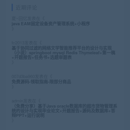
近期评论
夏~回忆
发表在《
java EAM固定设备资产管理系统+小程序
》
fc2013
发表在《
基于协同过滤的网络文学智能推荐平台的设计与实现
（小说）springboot mysql Redis Thymeleaf+第一稿
+开题报告+任务书+选题审题表
》
007d3ba960
发表在《
免费源码-领取指南-限部分商品
》
admin
发表在《
（免费分享）基于Java oracle数据库的超市货物管理系
统的设计与实现毕业论文+开题报告+源码及数据库+答
辩PPT+运行说明
》