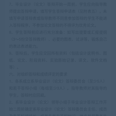
7、毕业设计（论文）答辩开始一周前，学生应向指导教
师提出答辩申请，填写学生答辩申请表（见附表五），未
填写申请答辩表或指导教师不同意参加答辩的学生不能进
入答辩程序，不参加论文答辩的不得评为优秀论文。
8、学生答辩前应进行充分准备：如写出提要或汇报提纲
（3～5份交答辩教师）、必要的图表、试讲等，锻炼自己
的表达表述能力。
9、答辩后，学生应交回所有资料（包括设计说明书、图
纸、论文、阶段资料、实验原始记录、译文、软件文档
等）。
六、对组织答辩和成绩评定的要求
1、各系成立系毕业设计（论文）答辩委员会（至少5人）
和若干答辩小组（每组至少3人）。指导教师对其指导的
学生，答辩时应回避。
2、系毕业设计（论文）领导小组于毕业设计答辩工作开
始二周前确定系毕业设计（论文）答辩委员会主任、成员
及各答辩组组长、成员名单与答辩时间、地点并报教务处