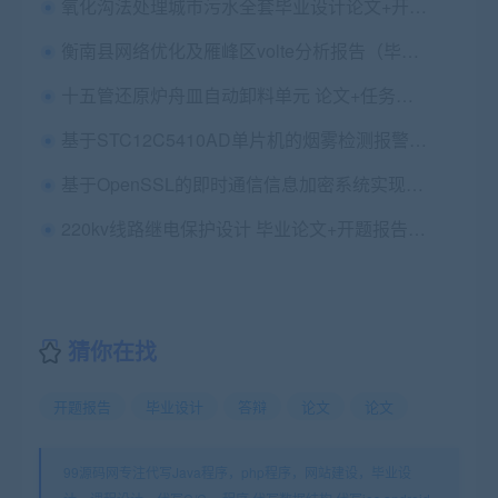
氧化沟法处理城市污水全套毕业设计论文+开题+任务书+翻译+答辩+cad图纸
衡南县网络优化及雁峰区volte分析报告（毕业论文）
十五管还原炉舟皿自动卸料单元 论文+任务书+开题+文综+翻译+答辩+cad图纸
基于STC12C5410AD单片机的烟雾检测报警器设计毕业论文+附录程序
基于OpenSSL的即时通信信息加密系统实现毕业论文+任务书+项目源码
220kv线路继电保护设计 毕业论文+开题报告+开题答辩PPT
猜你在找
开题报告
毕业设计
答辩
论文
论文
99源码网专注代写Java程序，php程序，网站建设，毕业设