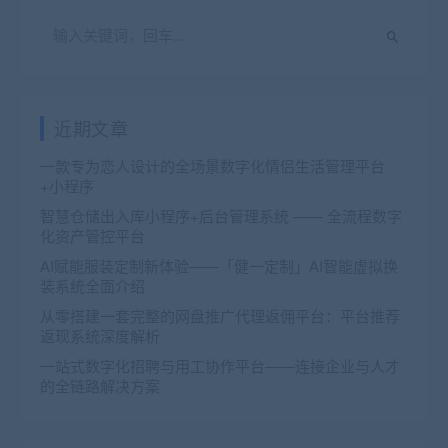
近期文章
一款专为恋人设计的全场景数字化情侣生活管理平台
+小程序
智慧仓储出入库小程序+后台管理系统 —— 全流程数字
化资产管控平台
AI赋能服装定制新体验——「健一定制」AI智能虚拟换
装系统全面介绍
从零搭建一套完整的网盘推广代理返佣平台：平台推荐
返现系统深度解析
一站式数字化招聘与用工协作平台——连接企业与人才
的全链路解决方案