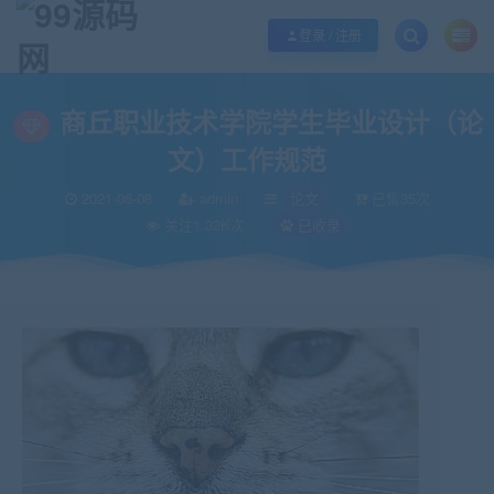
欢迎您光临99源码网，本站秉承服务宗旨 履行“站长”责任，销售只是起点 服务
登录 / 注册
当前位置：
99源码网
论文
商丘职业技术学院学生毕业设计（论文）工作规
>
>
商丘职业技术学院学生毕业设计（论
文）工作规范
2021-06-08
admin
论文
已售35次
关注1.32K次
已收录