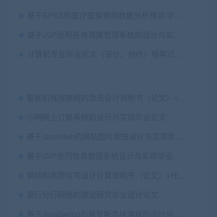
基于SPSS的医疗医保费用数据分析预测 毕业论文+外文翻译及原文+答辩PPT+代码+答辩演示视频
基于JSP远程任务调度管理系统的设计与实现毕业论文+任务书+答辩PPT+源码及数据库+辅导视频
计算机专业毕业论文（设计、创作）指导过程及成绩评定
智能机械按摩椅的改进设计说明书（论文）+cad图纸+Proe三维图纸+仿真视频+答辩PPT+查重报告
小明网上订餐系统的设计与实现毕业论文
基于JavaWeb的网站图片爬虫设计与实现毕业论文+开题报告+答辩PPT+项目源码及数据库文件+运行教程及演示视频
基于JSP合同信息管理系统设计与实现毕业论文+源码+数据库+辅导视频
钢结构高层住宅设计计算说明书（论文）+任务书+建筑结构施工cad图纸
银行分行网络的建设研究毕业设计论文
基于JavaSwing的俄罗斯方块游戏的设计与实现毕业论文+任务书+中期表+翻译及原文+答辩PPT+源码+辅导视频