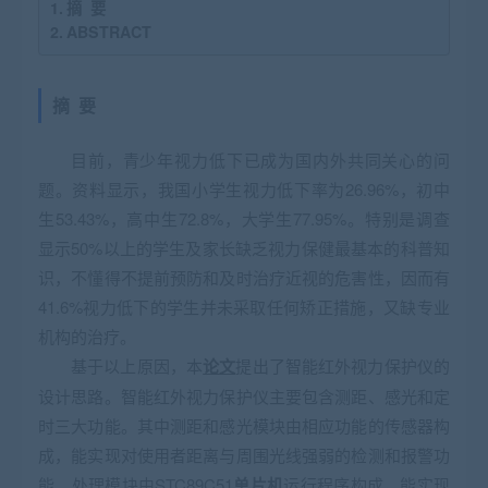
摘 要
ABSTRACT
摘 要
目前，青少年视力低下已成为国内外共同关心的问
题。资料显示，我国小学生视力低下率为26.96%，初中
生53.43%，高中生72.8%，大学生77.95%。特别是调查
显示50%以上的学生及家长缺乏视力保健最基本的科普知
识，不懂得不提前预防和及时治疗近视的危害性，因而有
41.6%视力低下的学生并未采取任何矫正措施，又缺专业
机构的治疗。
基于以上原因，本
论文
提出了智能红外视力保护仪的
设计思路。智能红外视力保护仪主要包含测距、感光和定
时三大功能。其中测距和感光模块由相应功能的传感器构
成，能实现对使用者距离与周围光线强弱的检测和报警功
能。处理模块由STC89C51
单片机
运行程序构成，能实现