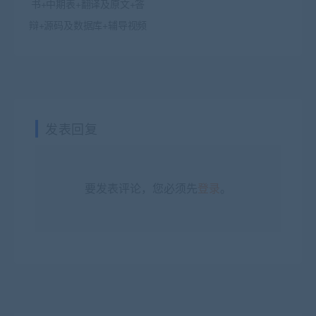
书+中期表+翻译及原文+答
辩+源码及数据库+辅导视频
发表回复
要发表评论，您必须先
登录
。