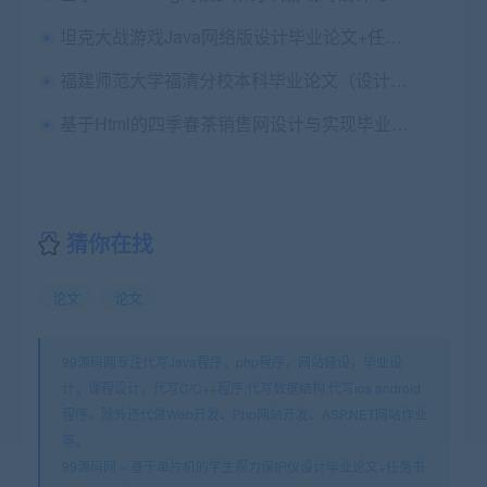
坦克大战游戏Java网络版设计毕业论文+任务书+开题报告+答辩+源码+辅导视频
福建师范大学福清分校本科毕业论文（设计）打印格式
基于Html的四季春茶销售网设计与实现毕业论文+任务书+文档代码+演示视频
猜你在找
论文
论文
99源码网专注代写Java程序，php程序，网站建设，毕业设
计，课程设计，代写C/C++程序,代写数据结构,代写ios android
程序。除外还代做Web开发、Php网站开发、ASP.NET网站作业
等。
99源码网
»
基于单片机的学生视力保护仪设计毕业论文+任务书