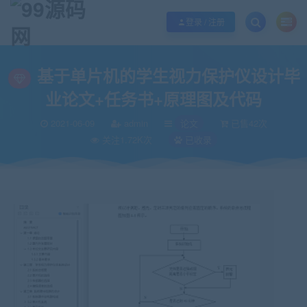
欢迎您光临99源码网，本站秉承服务宗旨 履行“站长”责任，销售只是起点 服务
登录 / 注册
当前位置：
99源码网
论文
基于单片机的学生视力保护仪设计毕业论文+任
>
>
基于单片机的学生视力保护仪设计毕
业论文+任务书+原理图及代码
2021-06-09
admin
论文
已售42次
关注1.72K次
已收录