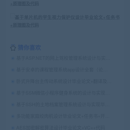
猜你喜欢
基于ASP.NET的网上驾校管理系统设计与实现毕业论文+项目源码及数据库文件
基于安卓的课程管理系统app设计全套（论文+任务书+开题+概述+翻译+中期+设计源码）
卧式升降台主传动系统设计毕业论文+翻译及原文+cad图纸+PROE三维运动仿真
基于SSM微信小程序健身系统的设计与实现毕业论文+项目前后台源码及数据库
基于SSH的土地档案管理系统设计与实现毕业论文+任务书+翻译及原文+答辩+源码+数据库+辅导视频
多功能家庭绞肉机设计毕业论文+任务书+开题报告+文献综述+翻译及原文+cad图纸+答辩PPT
AES加密解密算法设计毕业论文+VC++代码