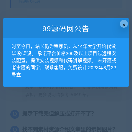
+原理图及代码
×
常见问题FAQ
99源码网公告
时至今日，站长仍为程序员，从14年大学开始代做
免费下载或者VIP会员专享资源能否直接商
毕设/课设。 承诺平台价格200及以上项目包远程安
用？
装配置，提供安装视频和代码讲解视频。 未开题或
者审题的同学，联系客服，免费设计 2023年8月22
本站所有资源版权均属于原作者所有，这里所提
号宣
供资源均只能用于参考学习用，请勿直接商用。
若由于商用引起版权纠纷，一切责任均由使用者
承担。更多说明请参考 VIP介绍。
提示下载完但解压或打开不了？
找不到素材资源介绍文章里的示例图片？