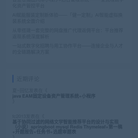
化资产管控平台
AI赋能服装定制新体验——「健一定制」AI智能虚拟换
装系统全面介绍
从零搭建一套完整的网盘推广代理返佣平台：平台推荐
返现系统深度解析
一站式数字化招聘与用工协作平台——连接企业与人才
的全链路解决方案
近期评论
夏~回忆
发表在《
java EAM固定设备资产管理系统+小程序
》
fc2013
发表在《
基于协同过滤的网络文学智能推荐平台的设计与实现
（小说）springboot mysql Redis Thymeleaf+第一稿
+开题报告+任务书+选题审题表
》